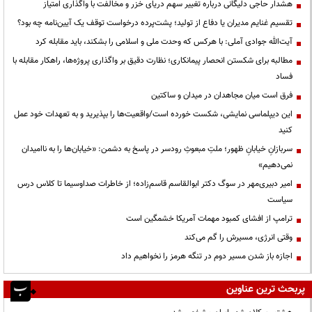
هشدار حاجی دلیگانی درباره تغییر سهم دریای خزر و مخالفت با واگذاری امتیاز
تقسیم غنایم مدیران یا دفاع از تولید؛ پشت‌پرده درخواست توقف یک آیین‌نامه چه بود؟
آیت‌الله جوادی آملی: با هرکس که وحدت ملی و اسلامی را بشکند، باید مقابله کرد
مطالبه برای شکستن انحصار پیمانکاری؛ نظارت دقیق بر واگذاری پروژه‌ها، راهکار مقابله با
فساد
فرق است میان مجاهدان در میدان و ساکتین
این دیپلماسی نمایشی، شکست خورده است/واقعیت‌ها را بپذیرید و به تعهدات خود عمل
کنید
سربازانِ خیابانِ ظهور؛ ملتِ مبعوثِ رودسر در پاسخ به دشمن: «خیابان‌ها را به ناامیدان
نمی‌دهیم»
امیر دبیری‌مهر در سوگ دکتر ابوالقاسم قاسم‌زاده؛ از خاطرات صداوسیما تا کلاس درس
سیاست
ترامپ از افشای کمبود مهمات آمریکا خشمگین است
وقتی انرژی، مسیرش را گم می‌کند
اجازه باز شدن مسیر دوم در تنگه هرمز را نخواهیم داد
پربحث ترین عناوین