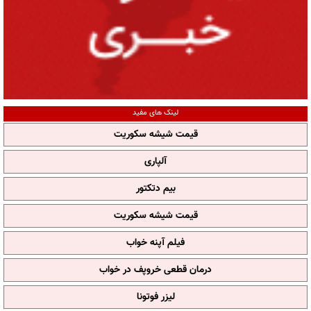
لینک های مفید
قیمت شیشه سکوریت
آلپاری
بیم دتکتور
قیمت شیشه سکوریت
فیلم آپنه خواب
درمان قطعی خروپف در خواب
لیزر فوتونا