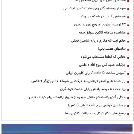
هشتمین کلان شهر ایران مشخص شد
سوابق بیمه شدگان روی سایت تامین اجتماعی
همجنس گرایی در شبکه من و تو
13 توصیه آسان برای رفع بوی بد دهان
مشاهده سامانه آنلاين سوابق بیمه
حكم آيت‌الله مكارم درباره شاهين نجفي
سایتهای همسریابی!
دعايي كه قطعا مستجاب مي‌شود
جزئیات جدید قتل روح الله داداشی
آموزش ساخت Apple ID برای کاربران ایرانی
راز خنده های اصغر فرهادی به حرکت بی شرمانه خانم بازیگر + عکس
پرداخت ۱۰۰ درصد پاداش پایان خدمت فرهنگیان
خلافی آنلاین/استعلام خلافی خودرو از طریق اینترنت، پیام کوتاه ، تلفن
جسدغرق درخون روح الله داداشی (عکس)
پاسخ های دکتر توکلی به سوالات کنکوری ها