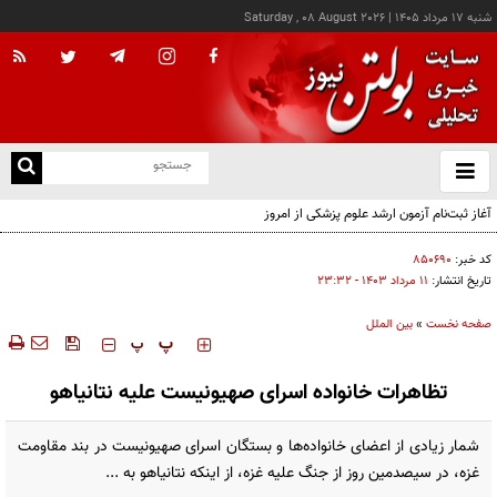
شنبه ۱۷ مرداد ۱۴۰۵
|
Saturday , 08 August 2026
از
و
ته
آغاز ثبت‌نام آزمون ارشد علوم پزشکی از امروز
ن
نو
کد خبر:
۸۵۰۶۹۰
تاریخ انتشار:
۱۱ مرداد ۱۴۰۳ - ۲۳:۳۲
صفحه نخست
»
بین الملل
‍‍‍ پ
پ
تظاهرات خانواده اسرای صهیونیست علیه نتانیاهو
شمار زیادی از اعضای خانواده‌ها و بستگان اسرای صهیونیست در بند مقاومت
غزه، در سیصدمین روز از جنگ علیه غزه، از اینکه نتانیاهو به ...