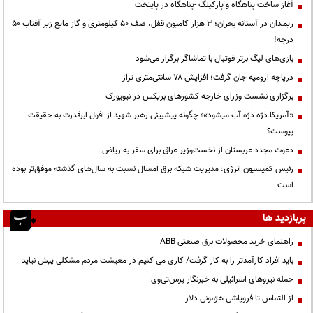
آغاز ساخت پناهگاه و پارکینگ -پناهگاه در پایتخت
ریمـدان در آستانه بحران؛ ۳ هزار کامیون قفل، صف ۵۰ کیلومتری و گاز مایع زیر آفتاب ۵۰
درجه!
بازی‌های لیگ برتر فوتبال با تماشاگر برگزار می‌شود
دریاچه ارومیه جان گرفت؛ افزایش ۷۸ سانتی‌متری تراز
برگزاری نشست وزرای خارجه کشورهای بریکس در نیویورک
«آمریکا ذرّه ذرّه آب میشود»؛ چگونه پیشبینی رهبر شهید از افول ابرقدرت به حقیقت
پیوست؟
دعوت مجدد عربستان از نخست‌وزیر عراق برای سفر به ریاض
رئیس کمیسیون انرژی: مدیریت شبکه برق امسال نسبت به سال‌های گذشته موفق‌تر بوده
است
پربازدید ها
راهنمای خرید محصولات برق صنعتی ABB
باید افراد کارآمدتر را به کار گرفت/ کاری می کنیم در معیشت مردم مشکلی پیش نیاید
حمله نیروهای اسرائیلی به خبرنگار پرس‌تی‌وی
از التماس تا فروپاشی هژمونی دلار