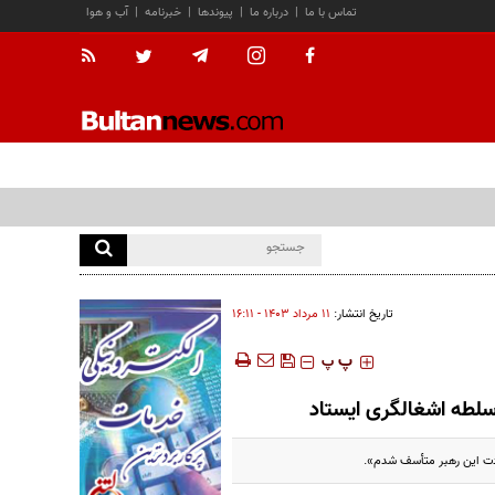
تماس با ما
|
درباره ما
|
پیوندها
|
خبرنامه
|
آب و هوا
تاریخ انتشار:
۱۱ مرداد ۱۴۰۳ - ۱۶:۱۱
‍‍‍ پ
پ
سلطه اشغالگری ایستاد
دت این رهبر متأسف شدم».