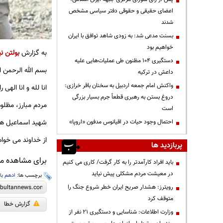
اعضای حقیقی و حقوقی دفتر سیاسی مشخص
شدند
بسنت مدعی شد: به زودی شاهد توافق با ایران
خواهیم بود
به گزارش
بولتن نی
دستگیری ۱۰۴ مظنون طی عملیات‌هایی علیه
بسم الله الرحمن ا
داعش در ترکیه
واکنش امام جمعه اردبیل به سخنان باقر خرازی:
انا لله و انا الهی 
دروغ بستن به رهبری قطعاً جرم بسیار بزرگی
مردم مبارز، مظلوم
است
شهید اسماعیل هنی
احتمال وجود حیات در اقیانوس مدفون «اروپا»
از خداوند می خواه
پربازدید ها
برای مشاهده مطا
باید افراد کارآمدتر را به کار گرفت/ کاری می کنیم
در معیشت مردم مشکلی پیش نیاید
برچسب ها:
ادهم بار
رویترز: هشدار صریح ایران خطر شروع جنگ را
متوقف کرد
گزارش خطا
وزارت اطلاعات: شناسایی و دستگیری ۲۱ نفر از