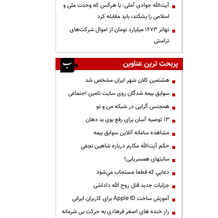
آیت‌الله جوادی آملی: با هرکس که وحدت ملی و
اسلامی را بشکند، باید مقابله کرد
تهاتر ۱۶۷۳ میلیارد تومان از اموال شرکت‌های
تراستی
پربحث ترین عناوین
هشتمین کلان شهر ایران مشخص شد
سوابق بیمه شدگان روی سایت تامین اجتماعی
همجنس گرایی در شبکه من و تو
13 توصیه آسان برای رفع بوی بد دهان
مشاهده سامانه آنلاين سوابق بیمه
حكم آيت‌الله مكارم درباره شاهين نجفي
سایتهای همسریابی!
دعايي كه قطعا مستجاب مي‌شود
جزئیات جدید قتل روح الله داداشی
آموزش ساخت Apple ID برای کاربران ایرانی
راز خنده های اصغر فرهادی به حرکت بی شرمانه