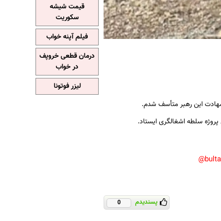
قیمت شیشه
سکوریت
فیلم آپنه خواب
درمان قطعی خروپف
در خواب
لیزر فوتونا
شهادت این رهبر متأسف شدم.
پروژه سلطه اشغالگری ایستاد.
bult
پسندیدم
0