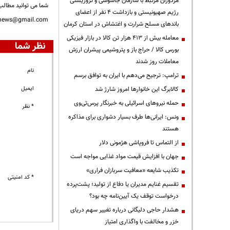
مزدوران مرتبط با سازمان جاسوسی و تروریستی
شما می توانید مطالب 
رژیم صهیونیستی و بازداشت ۴ نفر از اعضای
nnews@gmail.com
باندهای مسلح شرارت و اغتشاش در استان کرمان
معامله بیش از ۴۱۳ هزار تن کالا در بازار فیزیکی
نظر شما
بورس کالا / حراج باز و پتروشیمی پیشران ارزش
معاملات روز شدند
نام
ترامپ: ترجیح می‌دهم با ایران به توافق برسم
ایمیل
کالابرگ این خانوارها امروز شارژ شد
حمله نیروهای اسرائیلی به خبرنگار پرس‌تی‌وی
* نظر
ونس: ایرانی‌ها طرف بسیار دشواری برای مذاکره
هستند
از التماس تا فروپاشی هژمونی دلار
جهان با افزایش قیمت مواد غذایی مواجه است
تکذیب شایعه «معافیت سربازان فراری»
* کد امنیتی
تقسیم غنایم مدیران یا دفاع از تولید؛ پشت‌پرده
درخواست توقف یک آیین‌نامه چه بود؟
هشدار حاجی دلیگانی درباره تغییر سهم دریای
خزر و مخالفت با واگذاری امتیاز