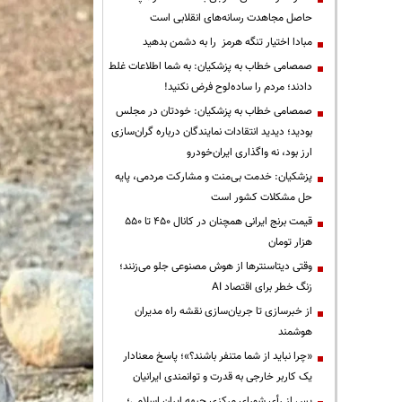
حاصل مجاهدت رسانه‌های انقلابی است
مبادا اختیار تنگه هرمز را به دشمن بدهید
صمصامی خطاب به پزشکیان: به شما اطلاعات غلط
دادند؛ مردم را ساده‌لوح فرض نکنید!
صمصامی خطاب به پزشکیان: خودتان در مجلس
بودید؛ دیدید انتقادات نمایندگان درباره گران‌سازی
ارز بود، نه واگذاری ایران‌خودرو
پزشکیان: خدمت بی‌منت و مشارکت مردمی، پایه
حل مشکلات کشور است
قیمت‌ برنج ایرانی همچنان در کانال ۴۵۰ تا ۵۵۰
هزار تومان
وقتی دیتاسنترها از هوش مصنوعی جلو می‌زنند؛
زنگ خطر برای اقتصاد AI
از خبرسازی تا جریان‌سازی نقشه راه مدیران
هوشمند
«چرا نباید از شما متنفر باشند؟»؛ پاسخ معنادار
یک کاربر خارجی به قدرت و توانمندی ایرانیان
پس از رأی شورای مرکزی جبهه ایران اسلامی؛