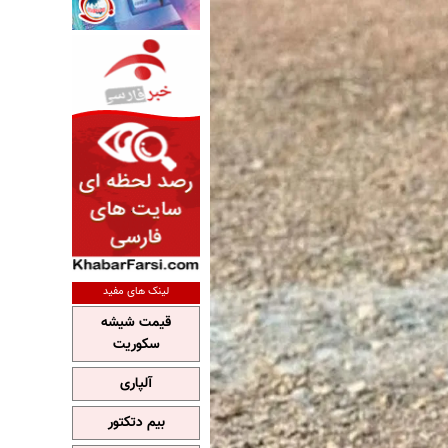
لینک های مفید
قیمت شیشه
سکوریت
آلپاری
بیم دتکتور