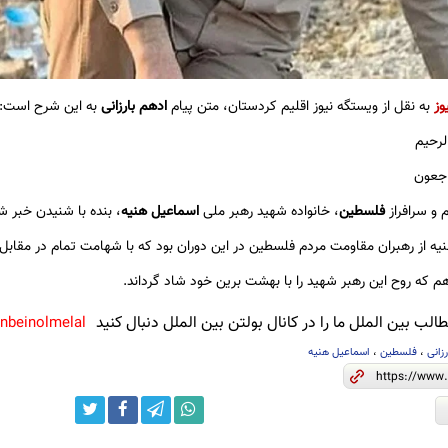
وز
به نقل از ویستگه نیوز اقلیم کردستان، متن پیام
ادهم بارزانی
به این شرح است:
لرحیم
راجعون
 و سرافراز
فلسطین
، خانواده شهید رهبر ملی
اسماعیل هنیه
، بنده با شنیدن خبر 
ه از رهبران مقاومت مردم فلسطین در این دوران بود که با شهامت تمام در مقابل 
م که روح این رهبر شهید را با بهشت ​​برین خود شاد گرداند.
لب بین الملل ما را در کانال بولتن بین الملل دنبال کنید
anbeinolmelal@
زانی
،
فلسطین
،
اسماعیل هنیه