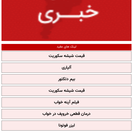
لینک های مفید
قیمت شیشه سکوریت
آلپاری
بیم دتکتور
قیمت شیشه سکوریت
فیلم آپنه خواب
درمان قطعی خروپف در خواب
لیزر فوتونا