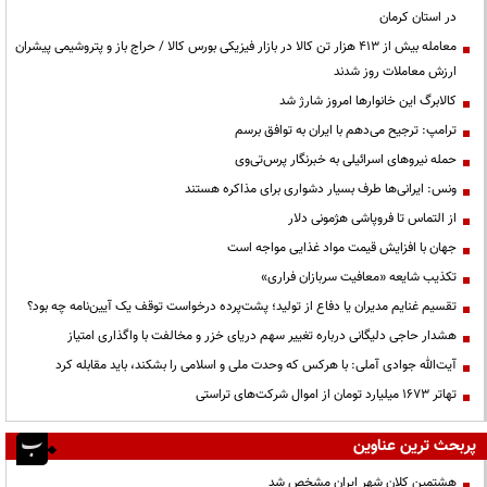
در استان کرمان
معامله بیش از ۴۱۳ هزار تن کالا در بازار فیزیکی بورس کالا / حراج باز و پتروشیمی پیشران
ارزش معاملات روز شدند
کالابرگ این خانوارها امروز شارژ شد
ترامپ: ترجیح می‌دهم با ایران به توافق برسم
حمله نیروهای اسرائیلی به خبرنگار پرس‌تی‌وی
ونس: ایرانی‌ها طرف بسیار دشواری برای مذاکره هستند
از التماس تا فروپاشی هژمونی دلار
جهان با افزایش قیمت مواد غذایی مواجه است
تکذیب شایعه «معافیت سربازان فراری»
تقسیم غنایم مدیران یا دفاع از تولید؛ پشت‌پرده درخواست توقف یک آیین‌نامه چه بود؟
هشدار حاجی دلیگانی درباره تغییر سهم دریای خزر و مخالفت با واگذاری امتیاز
آیت‌الله جوادی آملی: با هرکس که وحدت ملی و اسلامی را بشکند، باید مقابله کرد
تهاتر ۱۶۷۳ میلیارد تومان از اموال شرکت‌های تراستی
پربحث ترین عناوین
هشتمین کلان شهر ایران مشخص شد