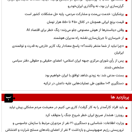
گران‌سازی ارز بود، نه واگذاری ایران‌خودرو
پزشکیان: خدمت بی‌منت و مشارکت مردمی، پایه حل مشکلات کشور است
قیمت‌ برنج ایرانی همچنان در کانال ۴۵۰ تا ۵۵۰ هزار تومان
وقتی دیتاسنترها از هوش مصنوعی جلو می‌زنند؛ زنگ خطر برای اقتصاد AI
از خبرسازی تا جریان‌سازی نقشه راه مدیران هوشمند
«چرا نباید از شما متنفر باشند؟»؛ پاسخ معنادار یک کاربر خارجی به قدرت و توانمندی
ایرانیان
پس از رأی شورای مرکزی جبهه ایران اسلامی؛ اعضای حقیقی و حقوقی دفتر سیاسی
مشخص شدند
بسنت مدعی شد: به زودی شاهد توافق با ایران خواهیم بود
دستگیری ۱۰۴ مظنون طی عملیات‌هایی علیه داعش در ترکیه
پربازدید ها
باید افراد کارآمدتر را به کار گرفت/ کاری می کنیم در معیشت مردم مشکلی پیش نیاید
رویترز: هشدار صریح ایران خطر شروع جنگ را متوقف کرد
وزارت اطلاعات: شناسایی و دستگیری ۲۱ نفر از مزدوران مرتبط با سازمان جاسوسی و
تروریستی رژیم صهیونیستی و بازداشت ۴ نفر از اعضای باندهای مسلح شرارت و اغتشاش