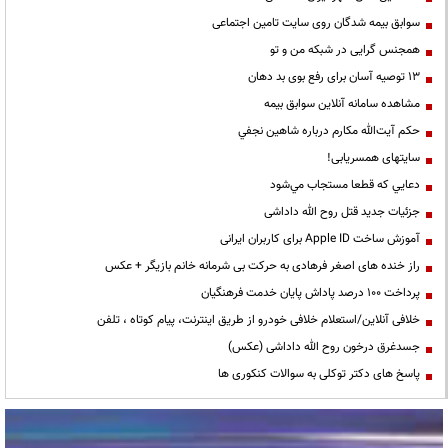
سوابق بیمه شدگان روی سایت تامین اجتماعی
همجنس گرایی در شبکه من و تو
13 توصیه آسان برای رفع بوی بد دهان
مشاهده سامانه آنلاين سوابق بیمه
حكم آيت‌الله مكارم درباره شاهين نجفي
سایتهای همسریابی!
دعايي كه قطعا مستجاب مي‌شود
جزئیات جدید قتل روح الله داداشی
آموزش ساخت Apple ID برای کاربران ایرانی
راز خنده های اصغر فرهادی به حرکت بی شرمانه خانم بازیگر + عکس
پرداخت ۱۰۰ درصد پاداش پایان خدمت فرهنگیان
خلافی آنلاین/استعلام خلافی خودرو از طریق اینترنت، پیام کوتاه ، تلفن
جسدغرق درخون روح الله داداشی (عکس)
پاسخ های دکتر توکلی به سوالات کنکوری ها