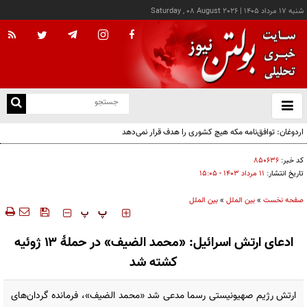
شنبه ۱۷ مرداد ۱۴۰۵
|
Saturday , 08 August 2026
از
و
ته
اردوغان: توافق‌نامه مکه هیچ کشوری را هدف قرار نمی‌دهد
ن
نو
کد خبر:
۸۵۰۶۳۶
تاریخ انتشار:
۱۱ مرداد ۱۴۰۳ - ۱۵:۰۵
صفحه نخست
»
بین الملل
»
بین الملل
‍‍‍ پ
پ
ادعای ارتش اسرائیل: «محمد الضیف» در حملۀ ۱۳ ژوئیه
کشته شد
ارتش رژیم صهیونیستی رسما مدعی شد «محمد الضیف»، فرمانده گردان‌های