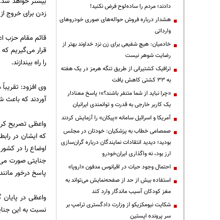
بیشتر خواهد شد.
دادند؛ مردم را ساده‌لوح فرض نکنید!
زدن برای خروج از 
هشدار درباره فروش حواله‌های صوری خودروهای
وارداتی
قائم مقام حزب اع
خادمیان: هیچ شفیعی برای زن نزد خداوند بهتر از
قرار می‌گیریم که
رضایت شوهر نیست
را راه بیندازند.
ترافیک کشتیرانی از طریق تنگه هرمز در یک هفته
به ۳۳ کشتی کاهش یافت
وی افزود: تقریباً 
«چرا نباید از شما متنفر باشند؟»؛ پاسخ معنادار
آوردند که باعث شد
یک کاربر خارجی به قدرت و توانمندی ایرانیان
آمریکا و اسرائیل سامانه «پیکان» را آزمایش کردند
واعظی تصریح کرد:
صمصامی خطاب به پزشکیان: خودتان در مجلس
که ایشان در راب
بودید؛ دیدید انتقادات نمایندگان درباره گران‌سازی
اوضاع را در کشور 
ارز بود، نه واگذاری ایران‌خودرو
جنایتی صورت می‌گ
احتمال وجود حیات در اقیانوس مدفون «اروپا»
پاسخ درخور مانن
استفاده بیش از حد از صفحه‌نمایش می‌تواند به
مغز کودکان آسیب ماندگار وارد کند
واعظی در پایان گ
شکایت نیومکزیکو از وزارت دادگستری ترامپ بر
نسبت به این جنای
سر پرونده اپستین