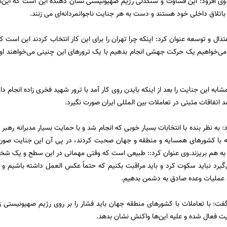
وی افزود: این قساوت و سنگدلی رژیم صهیونیستی نشان دهنده این است که این‌ه
باتلاق داخلی خود هستند و دست به هر جنایت ناجوانمردانه‌ای می زنند.
تدال و توسعه عنوان کرد: اینکه چرا تهران را برای این کار انتخاب کردند این اس
 می‌خواهیم یک حرکت جهشی انجام بدهیم با یک ترورهای این چنینی می‌خواهند او
مشابه این جنایت را بعد از اینکه بایدن روی کار آمد با ترور شهید فخری زاده انجام د
 اتفاقات مثبتی در تعاملات بین المللی ایران صورت نگیرد.
 به نظر بنده با انتخابات بسیار خوبی که انجام شد و با حمایت بسیار مدبرانه رهب
طه با کشورهای همسایه و منطقه و جهان صحبت کردند، در پی آن این جنایت صورت
به هم بریزند.
وی عنوان کرد:: طبیعی است که وقتی مهمانی در این سطح و یک شخصی
یرد نباید سکوت کرد و باید مراقبت بکنیم که حتماً عکس العمل داشته باشیم و با 
د عملیات وعده صادق به دشمن بدهیم.
فت: با تعاملات با کشورهای منطقه جهان باید فشار را بر روی رژیم صهیونیستی ز
ت فعال شده و علیه این‌ها واکنش نشان بدهد.