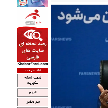
لینک های مفید
قیمت شیشه
سکوریت
آلپاری
بیم دتکتور