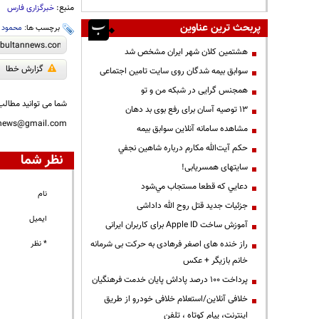
منبع:
خبرگزاری فارس
پربحث ترین عناوین
برچسب ها:
محمود 
هشتمین کلان شهر ایران مشخص شد
گزارش خطا
سوابق بیمه شدگان روی سایت تامین اجتماعی
همجنس گرایی در شبکه من و تو
شما می توانید مطالب 
13 توصیه آسان برای رفع بوی بد دهان
nnews@gmail.com
مشاهده سامانه آنلاين سوابق بیمه
حكم آيت‌الله مكارم درباره شاهين نجفي
نظر شما
سایتهای همسریابی!
دعايي كه قطعا مستجاب مي‌شود
نام
جزئیات جدید قتل روح الله داداشی
ایمیل
آموزش ساخت Apple ID برای کاربران ایرانی
راز خنده های اصغر فرهادی به حرکت بی شرمانه
* نظر
خانم بازیگر + عکس
پرداخت ۱۰۰ درصد پاداش پایان خدمت فرهنگیان
خلافی آنلاین/استعلام خلافی خودرو از طریق
اینترنت، پیام کوتاه ، تلفن