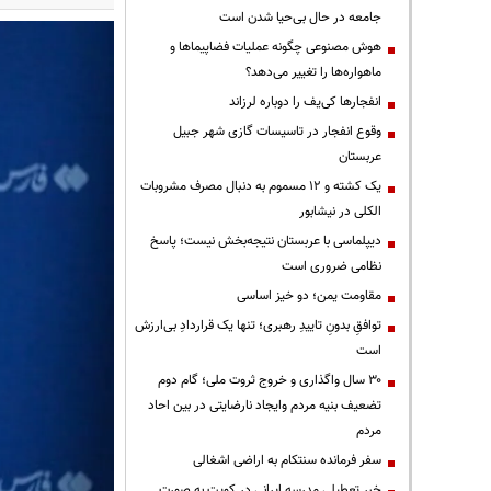
جامعه در حال بی‌حیا شدن است
هوش مصنوعی چگونه عملیات فضاپیماها و
ماهواره‌ها را تغییر می‌دهد؟
انفجارها کی‌یف را دوباره لرزاند
وقوع انفجار در تاسیسات گازی شهر جبیل
عربستان
یک کشته و ۱۲ مسموم به دنبال مصرف مشروبات
الکلی در نیشابور
دیپلماسی با عربستان نتیجه‌بخش نیست؛ پاسخ
نظامی ضروری است
مقاومت یمن؛ دو خیز اساسی
توافقِ بدونِ تاییدِ رهبری؛ تنها یک قراردادِ بی‌ارزش
است
۳۰ سال واگذاری و خروج ثروت ملی؛ گام دوم
تضعیف بنیه مردم وایجاد نارضایتی در بین احاد
مردم
سفر فرمانده سنتکام به اراضی اشغالی
خبر تعطیلی مدرسه ایرانی در کویت به صورت