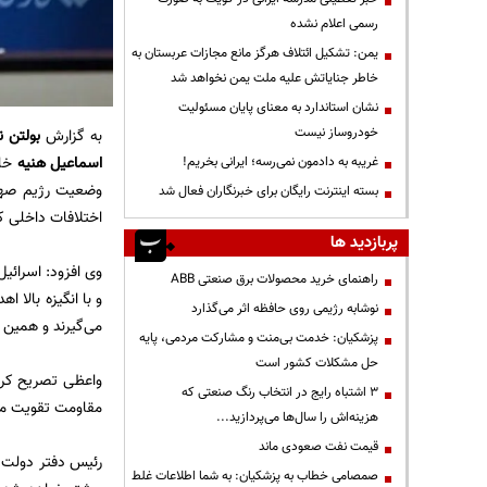
رسمی اعلام نشده
یمن: تشکیل ائتلاف هرگز مانع مجازات عربستان به
خاطر جنایاتش علیه ملت یمن نخواهد شد
نشان استاندارد به معنای پایان مسئولیت
خودروساز نیست
به گزارش
بولتن ن
اسماعیل هنیه
خاط
غریبه به دادمون نمی‌رسه؛ ایرانی بخریم!
وضعیت رژیم صهیو
بسته اینترنت رایگان برای خبرنگاران فعال شد
اختلافات داخلی که
پربازدید ها
وی افزود: اسرائی
راهنمای خرید محصولات برق صنعتی ABB
و با انگیزه بالا 
نوشابه رژیمی روی حافظه اثر می‌گذارد
می‌گیرند و همین ه
پزشکیان: خدمت بی‌منت و مشارکت مردمی، پایه
حل مشکلات کشور است
واعظی تصریح کرد
3 اشتباه رایج در انتخاب رنگ صنعتی که
مقاومت تقویت می‌
هزینه‌اش را سال‌ها می‌پردازید...
قیمت نفت صعودی ماند
رئیس دفتر دولت 
صمصامی خطاب به پزشکیان: به شما اطلاعات غلط