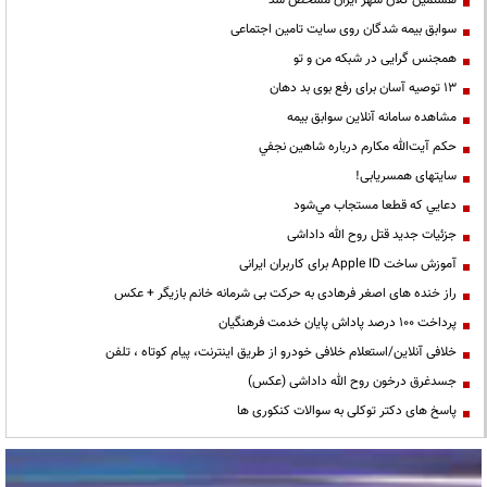
سوابق بیمه شدگان روی سایت تامین اجتماعی
همجنس گرایی در شبکه من و تو
13 توصیه آسان برای رفع بوی بد دهان
مشاهده سامانه آنلاين سوابق بیمه
حكم آيت‌الله مكارم درباره شاهين نجفي
سایتهای همسریابی!
دعايي كه قطعا مستجاب مي‌شود
جزئیات جدید قتل روح الله داداشی
آموزش ساخت Apple ID برای کاربران ایرانی
راز خنده های اصغر فرهادی به حرکت بی شرمانه خانم بازیگر + عکس
پرداخت ۱۰۰ درصد پاداش پایان خدمت فرهنگیان
خلافی آنلاین/استعلام خلافی خودرو از طریق اینترنت، پیام کوتاه ، تلفن
جسدغرق درخون روح الله داداشی (عکس)
پاسخ های دکتر توکلی به سوالات کنکوری ها