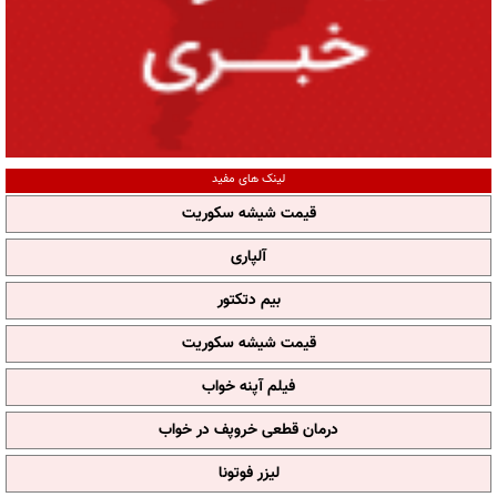
لینک های مفید
قیمت شیشه سکوریت
آلپاری
بیم دتکتور
قیمت شیشه سکوریت
فیلم آپنه خواب
درمان قطعی خروپف در خواب
لیزر فوتونا