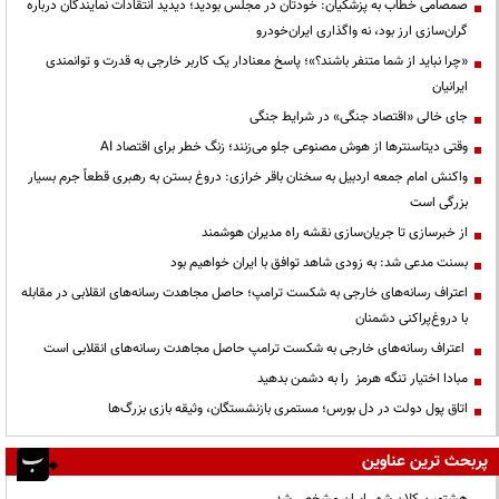
صمصامی خطاب به پزشکیان: خودتان در مجلس بودید؛ دیدید انتقادات نمایندگان درباره
گران‌سازی ارز بود، نه واگذاری ایران‌خودرو
«چرا نباید از شما متنفر باشند؟»؛ پاسخ معنادار یک کاربر خارجی به قدرت و توانمندی
ایرانیان
جای خالی «اقتصاد جنگی» در شرایط جنگی
وقتی دیتاسنترها از هوش مصنوعی جلو می‌زنند؛ زنگ خطر برای اقتصاد AI
واکنش امام جمعه اردبیل به سخنان باقر خرازی: دروغ بستن به رهبری قطعاً جرم بسیار
بزرگی است
از خبرسازی تا جریان‌سازی نقشه راه مدیران هوشمند
بسنت مدعی شد: به زودی شاهد توافق با ایران خواهیم بود
اعتراف رسانه‌های خارجی به شکست ترامپ؛ حاصل مجاهدت رسانه‌های انقلابی در مقابله
با دروغ‌پراکنی دشمنان
اعتراف رسانه‌های خارجی به شکست ترامپ حاصل مجاهدت رسانه‌های انقلابی است
مبادا اختیار تنگه هرمز را به دشمن بدهید
اتاق پول دولت در دل بورس؛ مستمری بازنشستگان، وثیقه بازی بزرگ‌ها
پربحث ترین عناوین
هشتمین کلان شهر ایران مشخص شد