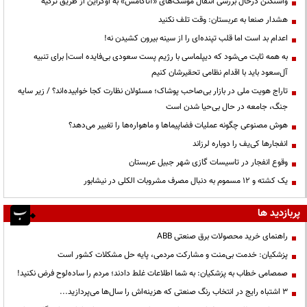
واشنگتن درحال بررسی انتقال موشک‌های «آتاکامس» به اوکراین از طریق ترکیه
هشدار صنعا به عربستان: وقت تلف نکنید
اعدام بد است اما قلب تپنده‌ای را از سینه بیرون کشیدن نه!
به همه ثابت می‌شود که دیپلماسی با رژیم پست سعودی بی‌فایده است| برای تنبیه
آل‌سعود باید با اقدام نظامی تحقیرشان کنیم
تاراج هویت ملی در بازار بی‌صاحب پوشاک؛ مسئولان نظارت کجا خوابیده‌اند؟ / زیر سایه
جنگ، جامعه در حال بی‌حیا شدن است
هوش مصنوعی چگونه عملیات فضاپیماها و ماهواره‌ها را تغییر می‌دهد؟
انفجارها کی‌یف را دوباره لرزاند
وقوع انفجار در تاسیسات گازی شهر جبیل عربستان
یک کشته و ۱۲ مسموم به دنبال مصرف مشروبات الکلی در نیشابور
پربازدید ها
راهنمای خرید محصولات برق صنعتی ABB
پزشکیان: خدمت بی‌منت و مشارکت مردمی، پایه حل مشکلات کشور است
صمصامی خطاب به پزشکیان: به شما اطلاعات غلط دادند؛ مردم را ساده‌لوح فرض نکنید!
3 اشتباه رایج در انتخاب رنگ صنعتی که هزینه‌اش را سال‌ها می‌پردازید...