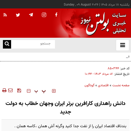
يکشنبه ۱۸ مرداد ۱۴۰۵
|
Sunday , 09 August 2026
از
و
ته
عامل افزایش قبوض آب و برق برخی مشترکان چه بود؟
ن
نو
کد خبر:
۸۵۰۳۴۴
تاریخ انتشار:
۰۷ مرداد ۱۴۰۳ - ۱۰:۴۴
صفحه نخست
»
اقتصادی
»
گوناگون
‍‍‍ پ
پ
دانش راهداری کارافرین برتر ایران وجهان خطاب به دولت
جدید
بندناف اقتصاد ایران را از نفت جدا کنید وگرنه آش همان ،کاسه همان .