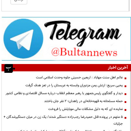
آخرین اخبار
عالم اهل سنت مهاباد : اربعین حسینی جلوه وحدت اسلامی است
یحیی سریع: ارتش یمن مزدوران وابسته به عربستان را در تعز هدف گرفت
دیدار و گفتگوی رئیس‌جمهور با رهبر معظم انقلاب درباره مسائل اقتصادی و نظامی کشور
حمله مسلحانه به قهوه‌خانه‌ای در زاهدان؛ ۲ نفر جان باختند
نماینده ای که به دلیل مشکلات مالی موبایلش را فروخت
۵ متهم در پرونده قتل حمیدرضا رجب‌زاده دستگیر شدند/ یک زن در میان دستگیرشدگان +
جزئیات