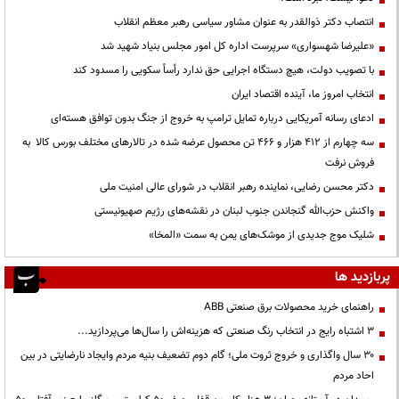
انتصاب دکتر ذوالقدر به عنوان مشاور سیاسی رهبر معظم انقلاب
«علیرضا شهسواری» سرپرست اداره کل امور مجلس بنیاد شهید شد
با تصویب دولت، هیچ دستگاه اجرایی حق ندارد رأساً سکویی را مسدود کند
انتخاب امروز ما، آینده اقتصاد ایران
ادعای رسانه آمریکایی درباره تمایل ترامپ به خروج از جنگ بدون توافق هسته‌ای
سه چهارم از ۴۱۲ هزار و ۴۶۶ تن محصول عرضه شده در تالارهای مختلف بورس کالا به
فروش نرفت
دکتر محسن رضایی، نماینده رهبر انقلاب در شورای عالی امنیت ملی
واکنش حزب‌الله گنجاندن جنوب لبنان در نقشه‌های رژیم صهیونیستی
شلیک موج جدیدی از موشک‌های یمن به سمت «المخا»
پربازدید ها
راهنمای خرید محصولات برق صنعتی ABB
3 اشتباه رایج در انتخاب رنگ صنعتی که هزینه‌اش را سال‌ها می‌پردازید...
۳۰ سال واگذاری و خروج ثروت ملی؛ گام دوم تضعیف بنیه مردم وایجاد نارضایتی در بین
احاد مردم