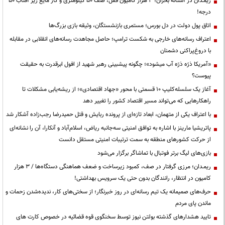
ریمـدان در آستانه بحران؛ ۳ هزار کامیون قفل، صف ۵۰ کیلومتری و گاز مایع زیر آفتاب ۵۰
درجه!
اتاق پول دولت در دل بورس؛ مستمری بازنشستگان، وثیقه بازی بزرگ‌ها
اعتراف رسانه‌های خارجی به شکست ترامپ؛ حاصل مجاهدت رسانه‌های انقلابی در مقابله
با دروغ‌پراکنی دشمنان
«آمریکا ذرّه ذرّه آب میشود»؛ چگونه پیشبینی رهبر شهید از افول ابرقدرت به حقیقت
پیوست؟
آغاز یک سلسله‌کلیپ ۱۰ قسمتی با محور «جهاد اقتصادی»؛ از ریشه‌یابی مشکلات تا
راهکارهایی که می‌تواند مسیر اقتصاد کشور را تغییر دهد
با اعتراف یکی از متهمان، ابعاد تازه‌ای از پرونده ربایش و قتل حمیدرضا رجب‌زاده آشکار شد
پاتریشیا مارینز با اشاره به توافق امنیتی سه‌جانبه ریاض، اسلام‌آباد و آنکارا، آن را نشانه‌ای
از حرکت کشورهای منطقه به سمت ترتیبات امنیتی مستقل دانست
بازی‌های لیگ برتر فوتبال با تماشاگر برگزار می‌شود
ریمـدان؛ مرزی گرفتار در صف، کمبود زیرساخت و ضعف هماهنگی دستگاه‌ها / ۳ هزار
کامیون در انتظار، رانندگان بدون حتی یک سرویس بهداشتی!
حرف‌های صمیمانه یک تیم رسانه‌ای در روز خبرنگار؛ از سختی‌های کار، ندیده‌شدن زحمات و
ماندن پای مردم
تایید هشدارهای گذشته بولتن نیوز توسط سخنگوی قوه قضائیه در خصوص کارت های