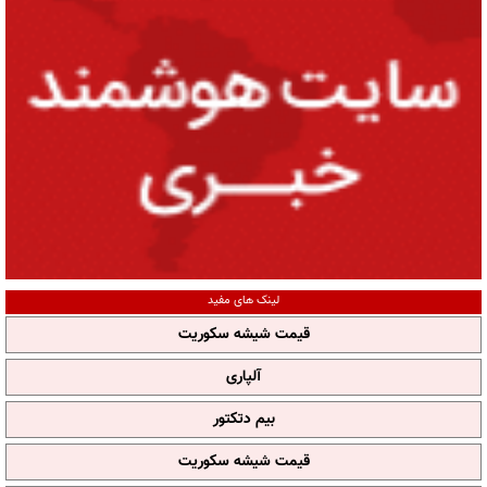
لینک های مفید
قیمت شیشه سکوریت
آلپاری
بیم دتکتور
قیمت شیشه سکوریت