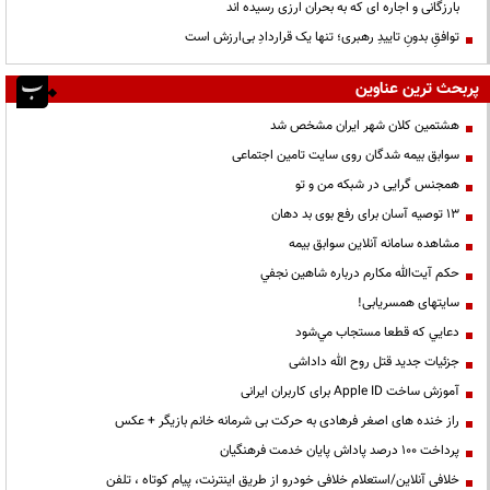
بارزگانی و اجاره ای که به بحران ارزی رسیده اند
توافقِ بدونِ تاییدِ رهبری؛ تنها یک قراردادِ بی‌ارزش است
پربحث ترین عناوین
هشتمین کلان شهر ایران مشخص شد
سوابق بیمه شدگان روی سایت تامین اجتماعی
همجنس گرایی در شبکه من و تو
13 توصیه آسان برای رفع بوی بد دهان
مشاهده سامانه آنلاين سوابق بیمه
حكم آيت‌الله مكارم درباره شاهين نجفي
سایتهای همسریابی!
دعايي كه قطعا مستجاب مي‌شود
جزئیات جدید قتل روح الله داداشی
آموزش ساخت Apple ID برای کاربران ایرانی
راز خنده های اصغر فرهادی به حرکت بی شرمانه خانم بازیگر + عکس
پرداخت ۱۰۰ درصد پاداش پایان خدمت فرهنگیان
خلافی آنلاین/استعلام خلافی خودرو از طریق اینترنت، پیام کوتاه ، تلفن