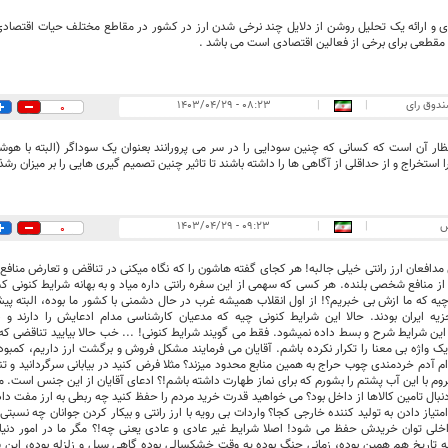
ی و ارائه یک تحلیل روشن از دلایل چند نرخی شدن ارز در کشور در مقاطع مختلف حیات اقتصادی 
قطعی برای برخی از فعالین اقتصادی است می باشد .
ندوق رای
|
|
۰۸:۲۳ - ۱۴۰۳/۰۴/۲۹
0
ار آن است که کسانی که چنین سودایی را در سر می پرورانند بعنوان یک سوداگر (البته با هوش
استخراج و از حداقلی از آگاهی ها را داشته باشند تا تاثیر چنین تصمیم گیری هایی را بر میزان رش
س
|
|
۰۹:۲۳ - ۱۴۰۳/۰۴/۲۹
0
افعان ارز رانتی خیلی جالبه! هر کجای گفته هاشون را که نگاه میکنی در تناقض و تعارض مناف
از منافع شخصی بلنده. هر کسی که سهمی از این سفره رانتی داره میاد و به بهانه شرایط کنونی کش
یه که ما ازش بی خبریم؟! از اول انقلاب همیشه غرب در حال دشمنی با کشور ما بوده، البته پی
یه ایران بودند. حالا این شرایط کنونی چیه که مدعیان کارشناسی مدام ادعایش را دارند و
ن شرایط شرح و بسط داده نمیشود. فقط می گویند شرایط کنونی! ... خب حالا بیایید تناقضی که
ک واژه بی معنا را تکرار نکرده باشم. آقایان می فرمایند مشکل فروش و برگشت ارز داریم، کمبود 
ام آدم خردمندی چوب حراج به همین منابع محدود میزند؟ مثلا فرض کنید در بیابانی سرگردانید و ت
روم با این آب پشتم را بشورم که برای نماز طهارت داشته باشم!؟ ادعای آقایان از این جنس است. مگ
 دنبال تامین کالاها از داخل بود؟ می خواهید قدرت خرید مردم را حفظ کنید چه ربطی به ارز مفت دا
 امتیاز دادن به تولید کننده خارجی کجا؟ واردات بی رویه با ارز رانتی و بیکار کردن جوانان چه نسبتی 
خلی توان خریدش حفظ می شود! اصلا شرایط غیر عادی و عادی یعنی چه!؟ مگر ما در امور دنیا 
اریخ هم همین بوده، زمانی جنگ بوده یه وقت خشکسالی بوده گاهی سیل و زلزله بوده، این ش