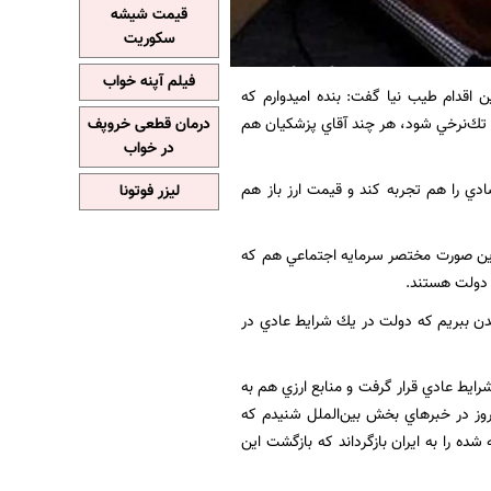
قیمت شیشه
سکوریت
فیلم آپنه خواب
اقدام طیب نیا گفت: بنده اميدوارم كه
ز تك‌نرخي شود، هر چند آقاي پزشكيان هم
درمان قطعی خروپف
در خواب
دي را هم تجربه كند و قيمت ارز باز هم
لیزر فوتونا
 اين صورت مختصر سرمايه اجتماعي هم كه
 دولت هستند.
 شدن ببريم كه دولت در يك شرايط عادي در
رايط عادي قرار گرفت و منابع ارزي هم به
روز در خبرهاي بخش بين‌الملل شنيدم كه
ليارد دلاري كه در اين كشور بلوكه شده را به ايران بازگرداند كه بازگشت اين