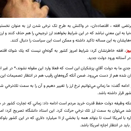
رتضی افقه ، اقتصاددان، در واکنش به طرح تک نرخی شدن ارز به عنوان نخستین 
يا به اين معني نباشد كه در اين شرايط بخواهند ارز ترجيحي را هم حذف كنند و ار
‌هايشان به اين مساله تاكيد داشته و ممكن است اين سياست را دنبال كنند.
یوز
، افقه خاطرنشان كرد: شرايط امروز كشور به گونه‌اي نيست كه يك شوك اقتصا
در آستانه ورود دولت جديد.
جدي ما به دولت آقاي پزشكيان اين است كه فعلا وارد اين مقوله نشوند،* در غير
ن شده هم از دست مي‌رود. ضمن آنكه گروه‌هاي رقيب هم در انتظار تصميمات اين
 ادامه گفت: ما زماني مي‌توانيم نرخ ارز را تغيير دهيم و آن را به سمت تك‌نرخي
ور قرار داشته باشد.
 اینکه وظيفه دولت حفظ قدرت خريد مردم است ادامه داد: زماني كه تجارت كشور در ش
شد مي‌توان به سمت ارز تك نرخي حركت كرد. اين استاد دانشگاه تصريح كرد: ام
عراق در حال مذاكره با امريكا است تا بتواند همه يا بخشي از 11 مي
بايد در انتظار اجازه امريكا باشد.