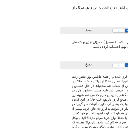
کشور ، وارد شدن به این وادی صرفا برای
پاسخ
0
ی متوسط معمول) ، میزان ارزبری کالاهای
ذ تورم اختساب کرده باشند.
پاسخ
0
ع غرق شده و از همه طرفش بوی تعفن رانت
ور!! مدعی حفظ ارز رانتی میشه. حالا این
ش از انقلاب هم مخفیانه در حال دشمنی و
 در انبوهی نشریات منتشر میشود ولی در
 گفتم را بررسی کنیم که من هم شبیه این
منابع ارزی داریم، خب حالا در این کمبود
نها یک بطری آب دارید، آنوقت می گویید در
ر در شرایط بد ارزی به جای خرید بیشتر از
دن به واردات دارد؟ اینهمه ادعای خودکفایی
با حفظ توان خرید مردم دارد!؟ لابد با بیکار
چیزی به نام غیر عادی داریم!؟ همینه که
رایط غیر عادی دیگه چیه که مدام میگن؟