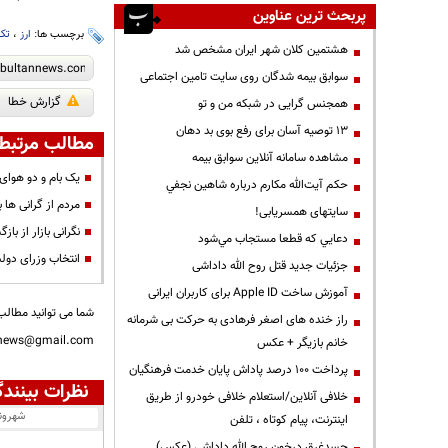
پربحث ترین عناوین
برچسب ها:
ارز
،
تک
هشتمین کلان شهر ایران مشخص شد
سوابق بیمه شدگان روی سایت تامین اجتماعی
گزارش خطا
همجنس گرایی در شبکه من و تو
13 توصیه آسان برای رفع بوی بد دهان
مطالب مرتبط
مشاهده سامانه آنلاين سوابق بیمه
یک بام و دو هوای
حكم آيت‌الله مكارم درباره شاهين نجفي
مردم از گرانی ها 
سایتهای همسریابی!
نگرانی بازار از ب
دعايي كه قطعا مستجاب مي‌شود
انتخاب وزرای دولت
جزئیات جدید قتل روح الله داداشی
آموزش ساخت Apple ID برای کاربران ایرانی
شما می توانید مطالب 
راز خنده های اصغر فرهادی به حرکت بی شرمانه
nnews@gmail.com
خانم بازیگر + عکس
پرداخت ۱۰۰ درصد پاداش پایان خدمت فرهنگیان
نظرات بینندگ
خلافی آنلاین/استعلام خلافی خودرو از طریق
شهرون
اینترنت، پیام کوتاه ، تلفن
جسدغرق درخون روح الله داداشی (عکس)