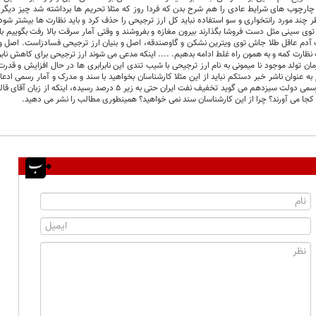
ارچوب های شرایط عادی را هم شرح بدن که فردا روز که مثلا تحریم ها برداشته شد چیز دیگری ر
 چند مورد رانتخواری و سو استفاده نباید کل ارز ترجیحی را حذف کرد و باید نظارت ها بیشتر شود. 
توی سینی مثل دست فروشا بگذارند بیرون مغازه و بفروشند و وقتی آمار سرقت بالا رفت بگوییم بای
آدم عاقل طلا جاش توی ویترین نشکن و گاوصندقه، اصل و بنیان ارز ترجیحی فسادزاست. اصل و ری
که نظارت کمه و به همون راه غلط ادامه بدهیم. .... اینکه مدعی می شوند ارز ترجیحی برای کاهش نا
ن تولد موجود نا میمونی به نام ارز ترجیحی با شیب تندی این نابرابری ها در حال افزایش و ق
 به عنوان ناشر خبر دستکم نباید از این مثلا کارشناسان بخواهید با سند و مدرک و آمار رسمی ادعا
 کجا می آورند؟ چرا از این کارشناسان سند نمی خواهید؟ همینطوری مطالب را نشر می دهید.