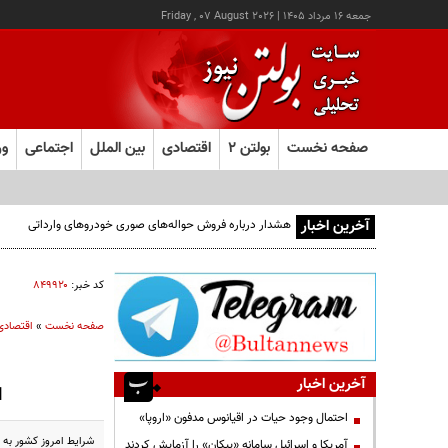
جمعه ۱۶ مرداد ۱۴۰۵
|
Friday , 07 August 2026
صفحه نخست
بولتن ۲
اقتصادی
بین الملل
اجتماعی
ور
آخرین اخبار
هشدار درباره فروش حواله‌های صوری خودروهای وارداتی
کد خبر:
۸۴۹۹۲۰
صفحه نخست
»
اقتصادی
آخرین اخبار
ا
احتمال وجود حیات در اقیانوس مدفون «اروپا»
شرايط امروز كشور به 
آمریکا و اسرائیل سامانه «پیکان» را آزمایش کردند