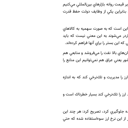
ر قيمت روانه بازارهاي بين‌المللي مي‌كنيم
ند بنابراين يكي از وظايف دولت حفظ قدرت
 اين است كه به صورت سهميه به كالاهاي
اردر مي‌شوند به اين معني نيست كه بايد
ه اين بستر را براي آنها فراهم كرده‌اند.
‌هاي بالا نفت را مي‌فروشد و منابعي هم
ي از نزديكترين كشور يعني عراق هم نمي‌توانيم اين منابع را
ز را مديريت و تك‌نرخي كند كه به اندازه
د ارز را تك‌نرخي كند بسيار خطرناك است و
ده جلوگيري كرد، تصريح كرد: هر چند اين
 از اين نرخ ارز سوءاستفاده شده كه حتي