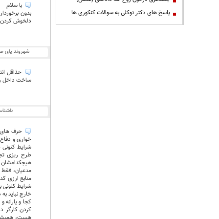
با سلام
پاسخ های دکتر توکلی به سوالات کنکوری ها
بدون برخوردار
دلخوش کردن م
شهروند پای ص
حذاقل انتظ
ساخت داخل را 
ناشنا
حرف های مد
خواری و دفاع 
شرایط کنونی چ
طرح ریزی تجز
هیچکدامشان ای
مدعیان، فقط ی
منابع ارزی کد
شرایط کنونی ب
خارج نباید به
کجا و یارانه و
کردن کارگر دا
هست، همیشه ت