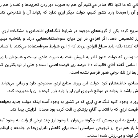
ماني كه ما تنها كالا صادر مي‌كنيم آن هم به صورت دور زدن تحريم‌ها و نفت را هم زي
ع آن را مجددا وارد كشور كنيم، دولت ديگر ارزي ندارد كه بتواند آن را تك‌نرخي ك
ريح كرد: يكي از گزينه‌هاي موجود در شرايط تنگناهاي اقتصادي و مشكلات ارزي
ارز تخصيص دهد، اگر افرادي در اين ميان سوءاستفاده‌هايي دارند و يك‌شبه ميلي
 كنند؛ بلكه بايد سراغ افرادي بروند كه از اين شرايط سوءاستفاده مي‌كنند يا كساني ك
ت: زماني كه دولت هنوز قادر به فروش نفت به صورت عادي نيست و همچنان با زيان
كه وارد مي‌كند بر اساس گفته آقاي قاليباف 30 درصد زير قيمت اصلي است و حت
ايط ارز تك نرخي هنوز فراهم نشده است.
ادي خاطرنشان كرد: دولت اين روزها منابع ارزي محدودي دارد و زماني مي‌تواند ار
ش باشد تا بتواند در مواقع ضروري اين ارز را وارد بازار كرده و آن را مديريت كند.
مروز با وجود كليه تنگناهاي ارزي كه در كشور به وجود آمده اينكه دولت جديد بخواه
ت ارزي كه با انتخاب آقاي پزشكيان افت كرده بود مجددا افزايش پيدا كند.
 پاسخ به اين پرسش كه چگونه مي‌توان با وجود ارز چند نرخي از رانت به وجود آم
ما باز هم نرخ ارز ترجيحي سياستي است براي كاهش نابرابري‌ها در جامعه و اينقدر
ر لوث و بي‌ارزش شده است....