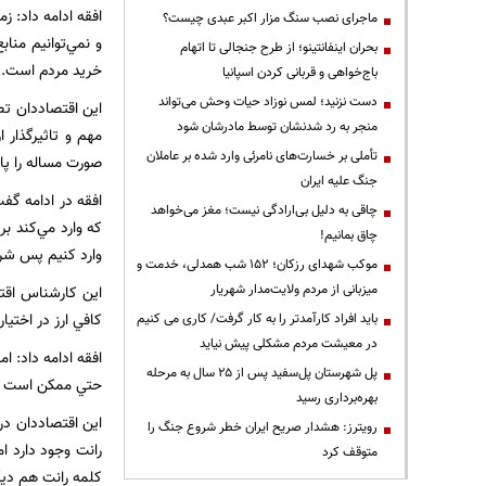
افقه ادامه داد: ز
ماجرای نصب سنگ مزار اکبر عبدی چیست؟
و نمي‌توانيم مناب
بحران اینفانتینو؛ از طرح جنجالی تا اتهام
خريد مردم است.
باج‌خواهی و قربانی کردن اسپانیا
دست نزنید؛ لمس نوزاد حیات وحش می‌تواند
اين اقتصاددان تص
منجر به رد شدنشان توسط مادرشان شود
مهم و تاثيرگذار 
تأملی بر خسارت‌های نامرئی وارد شده بر عاملان
صورت مساله را پاك
جنگ علیه ایران
افقه در ادامه گف
چاقی به دلیل بی‌ارادگی نیست؛ مغز می‌خواهد
چاق بمانیم!
وارد كنيم پس شر
موکب شهدای رزکان؛ ۱۵۲ شب همدلی، خدمت و
میزبانی از مردم ولایت‌مدار شهریار
اين كارشناس اقتص
كافي ارز در اختيار
باید افراد کارآمدتر را به کار گرفت/ کاری می کنیم
در معیشت مردم مشکلی پیش نیاید
افقه ادامه داد: ا
پل شهرستان پل‌سفید پس از ۲۵ سال به مرحله
حتي ممكن است قيم
بهره‌برداری رسید
اين اقتصاددان در
رویترز: هشدار صریح ایران خطر شروع جنگ را
رانت وجود دارد ا
متوقف کرد
كلمه رانت هم ديگ