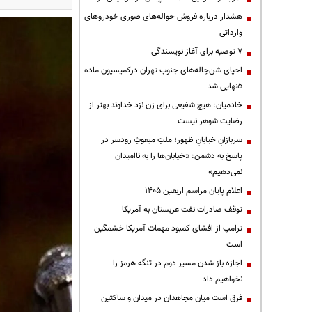
هشدار درباره فروش حواله‌های صوری خودروهای
وارداتی
۷ توصیه برای آغاز نویسندگی
احیای شن‌چاله‌های جنوب تهران درکمیسیون ماده
۵نهایی شد
خادمیان: هیچ شفیعی برای زن نزد خداوند بهتر از
رضایت شوهر نیست
سربازانِ خیابانِ ظهور؛ ملتِ مبعوثِ رودسر در
پاسخ به دشمن: «خیابان‌ها را به ناامیدان
نمی‌دهیم»
اعلام پایان مراسم اربعین ۱۴۰۵
توقف صادرات نفت عربستان به آمریکا
ترامپ از افشای کمبود مهمات آمریکا خشمگین
است
اجازه باز شدن مسیر دوم در تنگه هرمز را
نخواهیم داد
فرق است میان مجاهدان در میدان و ساکتین