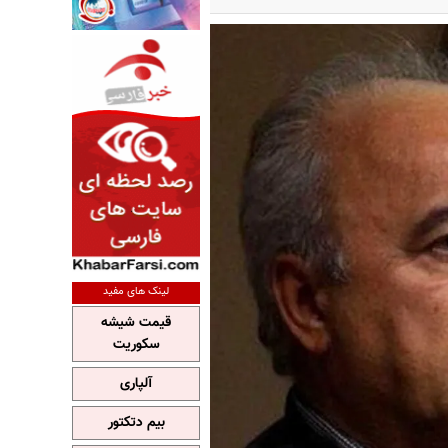
لینک های مفید
قیمت شیشه
سکوریت
آلپاری
بیم دتکتور