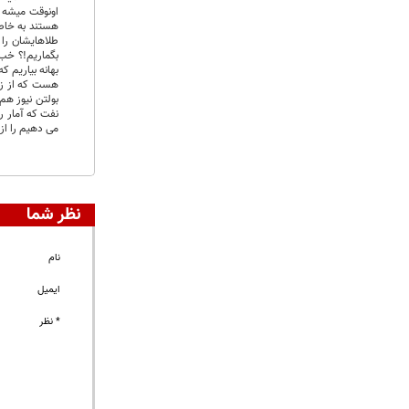
اونوقت میشه چ
هستند به خاطر
طلاهایشان را 
بگماریم!؟ خب 
بهانه بیاریم 
هست که از زما
بولتن نیوز هم
می دهیم را از
نظر شما
نام
ایمیل
* نظر