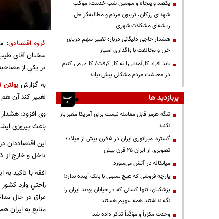
یکصد و پنجاه و سومین شب خدمت؛ موکب
شهدای رزکان، تریبون مردم و مطالبه‌گر حل
ریشه‌ای مشکلات شهری
هشدار حاجی دلیگانی درباره تغییر سهم دریای
گروه اقتصادی
: م
خزر و مخالفت با واگذاری امتیاز
سخنان آقاي طيب‌ن
باید افراد کارآمدتر را به کار گرفت/ کاری می کنیم
در يكي از مصاحبه
در معیشت مردم مشکلی پیش نیاید
به گزارش
بولتن ن
تغيير كند آن هم 
پربازدید ها
وی افزود: هشدار 
تنگه هرمز قابل معامله نیست برای آمریکا معبر باز
باعث پيروزي ايشا
نکنید
گستره امپراتوری ایران در ۵ قرن پیش از میلاد؛
اين اقتصاددان در
تصویری از ایران ۲۵ قرن پیش
داخل و خارج از كش
میانکاله در آتش می‌سوزد
افقه با تاکید به
پارچه فروشی که هیچ نسبتی با بانک آینده ندارد!
راحتي وارد كشور 
پزشکیان: تنها کسانی که در خیابان بودند ایران را
نگه نداشتند همه سهیم هستند
منابع به ايران هم 
وحدت مکرّراً و مؤکّداً تذکر داده شد