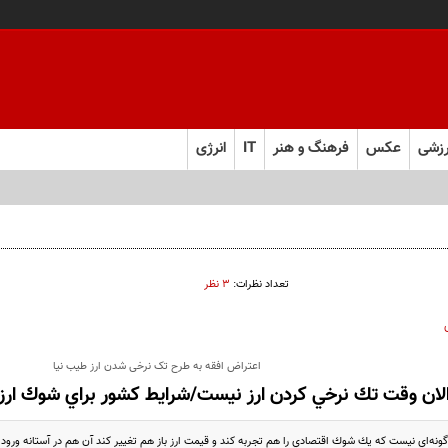
زشی
عکس
فرهنگ و هنر
IT
انرژی
تعداد نظرات:
۳ نظر
اعتراض افقه به طرح تک نرخی شدن ارز طیب نیا
لان وقت تك نرخي كردن ارز نيست/شرايط كشور براي شوك ارز
گونه‌اي نيست كه يك شوك اقتصادي را هم تجربه كند و قيمت ارز باز هم تغيير كند آن هم در آستانه ورو