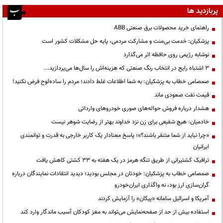
پربازدید ها
راهنمای خرید محصولات برق صنعتی ABB
پزشکیان: خدمت بی‌منت و مشارکت مردمی، پایه حل مشکلات کشور است
نوشابه رژیمی روی حافظه اثر می‌گذارد
3 اشتباه رایج در انتخاب رنگ صنعتی که هزینه‌اش را سال‌ها می‌پردازید...
صمصامی خطاب به پزشکیان: به شما اطلاعات غلط دادند؛ مردم را ساده‌لوح فرض نکنید!
قیمت نفت صعودی ماند
هشدار درباره فروش حواله‌های صوری خودروهای وارداتی
خادمیان: هیچ شفیعی برای زن نزد خداوند بهتر از رضایت شوهر نیست
«چرا نباید از شما متنفر باشند؟»؛ پاسخ معنادار یک کاربر خارجی به قدرت و توانمندی
ایرانیان
ترافیک کشتیرانی از طریق تنگه هرمز در یک هفته به ۳۳ کشتی کاهش یافت
صمصامی خطاب به پزشکیان: خودتان در مجلس بودید؛ دیدید انتقادات نمایندگان درباره
گران‌سازی ارز بود، نه واگذاری ایران‌خودرو
آمریکا و اسرائیل سامانه «پیکان» را آزمایش کردند
استفاده بیش از حد از صفحه‌نمایش می‌تواند به مغز کودکان آسیب ماندگار وارد کند