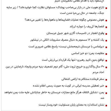
آل‌سعود باید با اقدام نظامی تحقیرشان کنیم
تاراج هویت ملی در بازار بی‌صاحب پوشاک؛ مسئولان نظارت کجا خوابیده‌اند؟ / زیر سایه
جنگ، جامعه در حال بی‌حیا شدن است
هوش مصنوعی چگونه عملیات فضاپیماها و ماهواره‌ها را تغییر می‌دهد؟
انفجارها کی‌یف را دوباره لرزاند
وقوع انفجار در تاسیسات گازی شهر جبیل عربستان
یک کشته و ۱۲ مسموم به دنبال مصرف مشروبات الکلی در نیشابور
دیپلماسی با عربستان نتیجه‌بخش نیست؛ پاسخ نظامی ضروری است
مقاومت یمن؛ دو خیز اساسی
توافقِ بدونِ تاییدِ رهبری؛ تنها یک قراردادِ بی‌ارزش است
۳۰ سال واگذاری و خروج ثروت ملی؛ گام دوم تضعیف بنیه مردم وایجاد نارضایتی در بین
احاد مردم
سفر فرمانده سنتکام به اراضی اشغالی
خبر تعطیلی مدرسه ایرانی در کویت به صورت رسمی اعلام نشده
یمن: تشکیل ائتلاف هرگز مانع مجازات عربستان به خاطر جنایاتش علیه ملت یمن نخواهد
شد
نشان استاندارد به معنای پایان مسئولیت خودروساز نیست