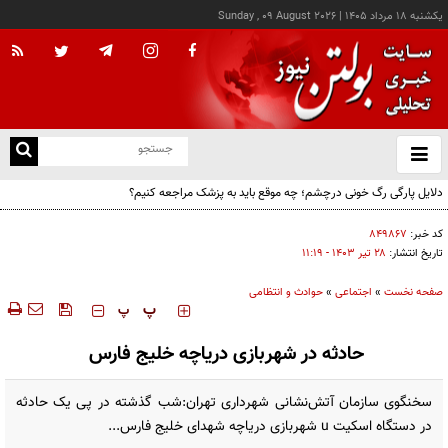
يکشنبه ۱۸ مرداد ۱۴۰۵
|
Sunday , 09 August 2026
از
و
ته
دلایل پارگی رگ خونی درچشم؛ چه موقع باید به پزشک مراجعه کنیم؟
ن
نو
کد خبر:
۸۴۹۸۶۷
تاریخ انتشار:
۲۸ تير ۱۴۰۳ - ۱۱:۱۹
صفحه نخست
»
اجتماعی
»
حوادث و انتظامی
‍‍‍ پ
پ
حادثه در شهربازی دریاچه خلیج فارس
سخنگوی سازمان آتش‌نشانی شهرداری تهران:شب گذشته در پی یک حادثه
در دستگاه اسکیت u شهربازی دریاچه شهدای خلیج فارس...