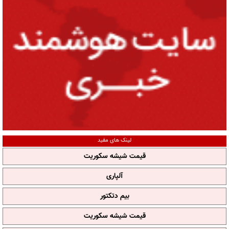
لینک های مفید
قیمت شیشه سکوریت
آلپاری
بیم دتکتور
قیمت شیشه سکوریت