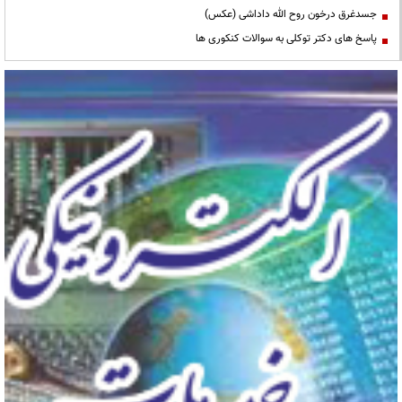
جسدغرق درخون روح الله داداشی (عکس)
پاسخ های دکتر توکلی به سوالات کنکوری ها