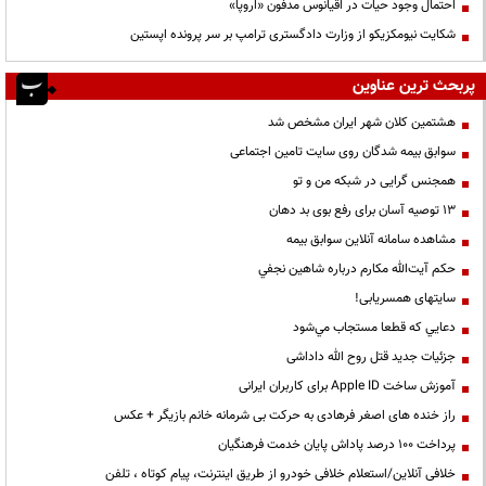
احتمال وجود حیات در اقیانوس مدفون «اروپا»
شکایت نیومکزیکو از وزارت دادگستری ترامپ بر سر پرونده اپستین
پربحث ترین عناوین
هشتمین کلان شهر ایران مشخص شد
سوابق بیمه شدگان روی سایت تامین اجتماعی
همجنس گرایی در شبکه من و تو
13 توصیه آسان برای رفع بوی بد دهان
مشاهده سامانه آنلاين سوابق بیمه
حكم آيت‌الله مكارم درباره شاهين نجفي
سایتهای همسریابی!
دعايي كه قطعا مستجاب مي‌شود
جزئیات جدید قتل روح الله داداشی
آموزش ساخت Apple ID برای کاربران ایرانی
راز خنده های اصغر فرهادی به حرکت بی شرمانه خانم بازیگر + عکس
پرداخت ۱۰۰ درصد پاداش پایان خدمت فرهنگیان
خلافی آنلاین/استعلام خلافی خودرو از طریق اینترنت، پیام کوتاه ، تلفن