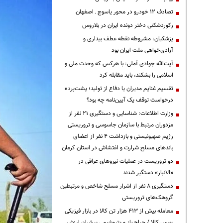
تصادف ۱۲ خودرو در محور یاسوج ـ اصفهان
رکوردشکنی دختر دونده ایران در بلاروس
پزشکیان: مشروطه نقطه عطف بیداری و
آزادی‌خواهی ملت ایران بود
آیت‌الله جوادی آملی: با هرکس که وحدت ملی و
اسلامی را بشکند، باید مقابله کرد
تقسیم غنایم مدیران یا دفاع از تولید؛ پشت‌پرده
درخواست توقف یک آیین‌نامه چه بود؟
وزارت اطلاعات: شناسایی و دستگیری ۲۱ نفر از
مزدوران مرتبط با سازمان جاسوسی و تروریستی
رژیم صهیونیستی و بازداشت ۴ نفر از اعضای
باندهای مسلح شرارت و اغتشاش در استان کرمان
دو تروریست در عملیات نیروهای عراقی در
«الانبار» دستگیر شدند
دستگیری ۸ نفر از اشرار مسلح شاخص و مرتبطین
گروهک‌های تروریستی
معامله بیش از ۴۱۳ هزار تن کالا در بازار فیزیکی
بورس کالا / حراج باز و پتروشیمی پیشران ارزش