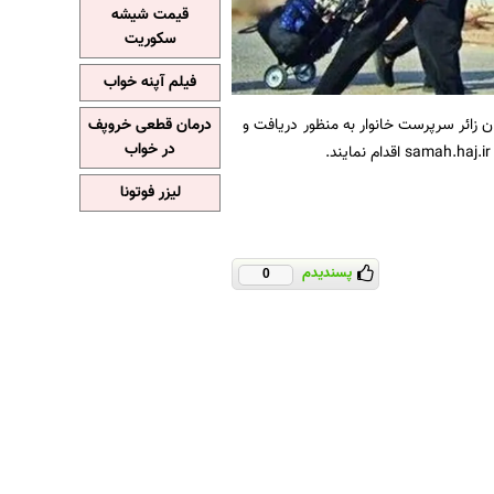
قیمت شیشه
سکوریت
فیلم آپنه خواب
 زائر سرپرست خانوار به منظور دریافت و
درمان قطعی خروپف
در خواب
لیزر فوتونا
پسندیدم
0