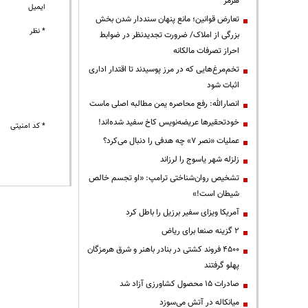
هرمز
ایمیل
تعارض قوانین؛ مانع پنهان سنددار شدن بخش
* نظر
بزرگی از املاک/ ضرورت تجدیدنظر در ضوابط
احراز تصرفات مالکانه
تخم‌مرغ‌هایی که در مرز پوسیدند تا اقتدار اداری
اثبات شود
انصارالله: رفع محاصره یمن مطالبه اصلی ماست
خودتحقیرها عریضه‌نویس کاخ سفید شده‌اند!
* کد امنیتی
عملیات «نصر ۷» چه هدفی را دنبال می‌کرد؟
زلزله شهر یاسوج را لرزاند
تشخیص روان‌شناختی ترامپ: «او تجسم خالص
شیطان است!»
آمریکا ویزای سفیر برزیل را باطل کرد
۲ گزینه صنعا برای ریاض
۴۵۰۰ فروند کشتی در بنادر باهنر و شرق هرمزگان
پهلو گرفتند
صادرات ۱۵ محصول کشاورزی آزاد شد
میانکاله در آتش می‌سوزد