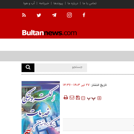
تماس با ما
|
درباره ما
|
پیوندها
|
خبرنامه
|
آب و هوا
تاریخ انتشار:
۲۷ تير ۱۴۰۳ - ۱۴:۳۶
‍‍‍ پ
پ