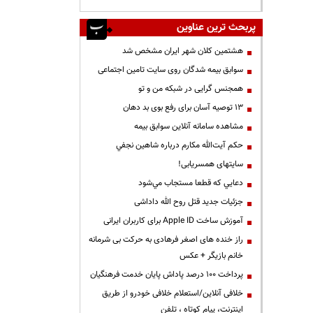
پربحث ترین عناوین
هشتمین کلان شهر ایران مشخص شد
سوابق بیمه شدگان روی سایت تامین اجتماعی
همجنس گرایی در شبکه من و تو
13 توصیه آسان برای رفع بوی بد دهان
مشاهده سامانه آنلاين سوابق بیمه
حكم آيت‌الله مكارم درباره شاهين نجفي
سایتهای همسریابی!
دعايي كه قطعا مستجاب مي‌شود
جزئیات جدید قتل روح الله داداشی
آموزش ساخت Apple ID برای کاربران ایرانی
راز خنده های اصغر فرهادی به حرکت بی شرمانه
خانم بازیگر + عکس
پرداخت ۱۰۰ درصد پاداش پایان خدمت فرهنگیان
خلافی آنلاین/استعلام خلافی خودرو از طریق
اینترنت، پیام کوتاه ، تلفن