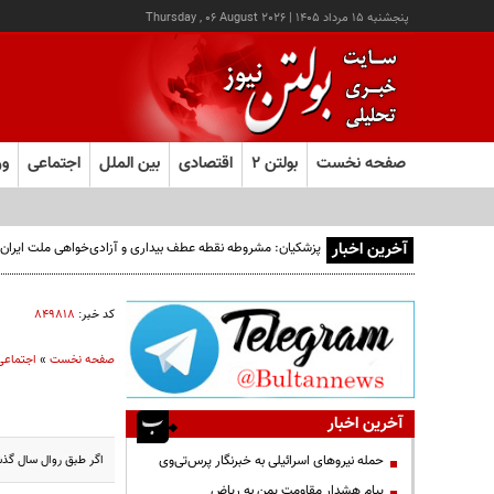
پنجشنبه ۱۵ مرداد ۱۴۰۵
|
Thursday , 06 August 2026
صفحه نخست
بولتن ۲
اقتصادی
بین الملل
اجتماعی
ور
آخرین اخبار
پزشکیان: مشروطه نقطه عطف بیداری و آزادی‌خواهی ملت ایران 
کد خبر:
۸۴۹۸۱۸
صفحه نخست
»
اجتماعی
آخرین اخبار
اگر طبق روال سال گذش
حمله نیروهای اسرائیلی به خبرنگار پرس‌تی‌وی
پیام هشدار مقاومت یمن به ریاض