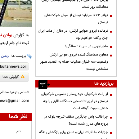
معاملات روز شدند
تهاتر ۱۶۷۳ میلیارد تومان از اموال شرکت‌های
تراستی
فرمانده نیروی هوایی ارتش: در دفاع از ملت ایران
به گزارش
بولتن نی
جان برکف خواهیم بود
ثبت نام وام اربعین، م
ماجراجویی در سن ۹۷ سالگی!
معاون هماهنگ‌کننده نیروی هوایی ارتش:
برچسب ها:
اربعین
،
وضعیت سه خلبان عملیات حمله به العدید هنوز
مشخص نیست
گزارش خطا
پربازدید ها
شما می توانید مطالب 
از رانت‌ شرکتهای خودروساز و تاسیس شرکتهای
nnews@gmail.com
تراستی در اروپا تا تسخیر دستگاه نظارتی با چه
هدفی صورت گرفته است
نظر شما
چرا قالب وافل جایگزین سقف تیرچه بلوک در
پروژه‌های مدرن شده است؟
نام
جزئیات مذاکرات ایران و عمان برای بازگشایی تنگه