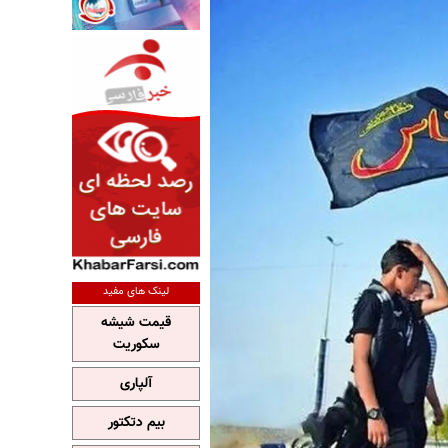
لینک های مفید
قیمت شیشه
سکوریت
آلپاری
بیم دتکتور