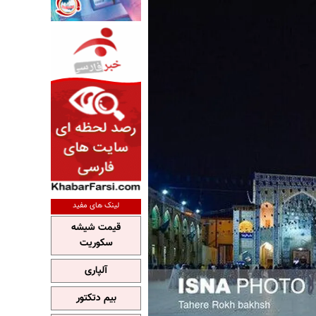
لینک های مفید
قیمت شیشه
سکوریت
آلپاری
بیم دتکتور