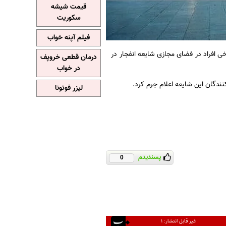
قیمت شیشه
سکوریت
فیلم آپنه خواب
ی افراد در فضای مجازی شایعه انفجار در
درمان قطعی خروپف
در خواب
نندگان این شایعه اعلام جرم کرد.
لیزر فوتونا
پسندیدم
0
غیر قابل انتشار:
۱