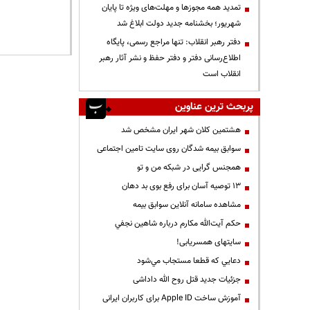
تمدید همه مجوزها و مهلت‌های ویژه تا پایان
شهریور؛ بخشنامه جدید دولت ابلاغ شد
دفتر رهبر انقلاب: تنها مراجع رسمی، پایگاه
اطلاع‌رسانی دفتر و دفتر حفظ و نشر آثار رهبر
انقلاب است
پربحث ترین عناوین
هشتمین کلان شهر ایران مشخص شد
سوابق بیمه شدگان روی سایت تامین اجتماعی
همجنس گرایی در شبکه من و تو
13 توصیه آسان برای رفع بوی بد دهان
مشاهده سامانه آنلاين سوابق بیمه
حكم آيت‌الله مكارم درباره شاهين نجفي
سایتهای همسریابی!
دعايي كه قطعا مستجاب مي‌شود
جزئیات جدید قتل روح الله داداشی
آموزش ساخت Apple ID برای کاربران ایرانی