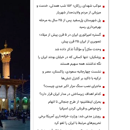
موکب شهدای رزکان؛ ۱۵۲ شب همدلی، خدمت و
میزبانی از مردم ولایت‌مدار شهریار
پل شهرستان پل‌سفید پس از ۲۵ سال به مرحله
بهره‌برداری رسید
گستره امپراتوری ایران در ۵ قرن پیش از میلاد؛
تصویری از ایران ۲۵ قرن پیش
وحدت مکرّراً و مؤکّداً تذکر داده شد
پزشکیان: تنها کسانی که در خیابان بودند ایران را
نگه نداشتند همه سهیم هستند
نشست چهارجانبه سعودی، پاکستان، مصر و
ترکیه با تاکید بر کنترل تنش‌ها
ماجرای نصب سنگ مزار اکبر عبدی چیست؟
کدام اهداف زیرساختی در مدار ایران قرار دارد؟
بحران اینفانتینو؛ از طرح جنجالی تا اتهام
باج‌خواهی و قربانی کردن اسپانیا
رویترز مدعی شد: وزارت خزانه‌داری آمریکا برخی
تحریم‌های مرتبط با ایران را لغو کرد