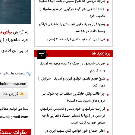
پارچه فروشی که هیچ نسبتی با بانک آینده ندارد!
حشدالشعبی هر گونه درگیری در شهر سامراء را
تکذیب کرد
یمن: فرار رو به جلوی عربستان با تشدیدی فراگیر
پاسخ داده خواهد شد
به گزارش
بولتن نی
حرم شاهچراغ (ع) 
تیراندازی در جنوب شرق فرانسه با ۶ زخمی
در پی این ادعای 
پربازدید ها
ضربات شدیدی در جنگ ۱۷ روزه محرم به آمریکا
وارد کردیم
برچسب ها:
ناشر
،
ش
شیخ نعیم قاسم: توافق ایران و آمریکا، اسرائیل را
مهار کرد
چرا قالب وافل جایگزین سقف تیرچه بلوک در
گزارش خطا
پروژه‌های مدرن شده است؟
شما می توانید مطالب 
از رانت‌ شرکتهای خودروساز و تاسیس شرکتهای
تراستی در اروپا تا تسخیر دستگاه نظارتی با چه
nnews@gmail.com
هدفی صورت گرفته است
آغاز اجتماع خون‌خواهی اقای شهید ایران در
نظرات بینندگ