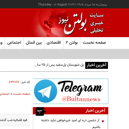
پنجشنبه ۱۵ مرداد ۱۴۰۵
|
Thursday , 06 August 2026
صفحه نخست
بولتن ۲
اقتصادی
بین الملل
اجتماعی
ور
آخرین اخبار
پل شهرستان پل‌سفید پس از ۲۵ سال به مرحله بهره‌برداری رسید
کد خبر:
۸۴۹۷۶۷
صفحه نخست
»
اجتماعی
آخرین اخبار
قوه قضائیه:شب گذشته 
از دشمن ذره ای امید خیرخواهی نباید داشته
باشیم