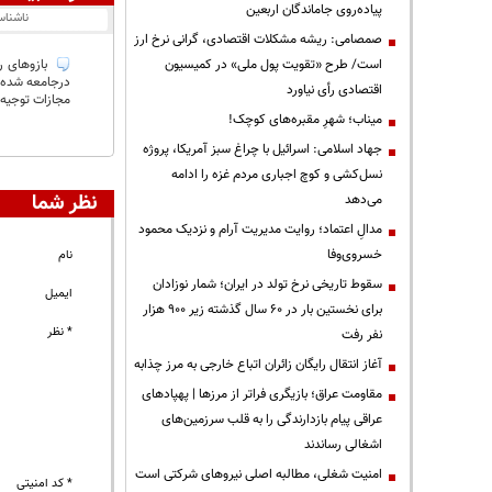
پیاده‌روی جاماندگان اربعین
ناشنا
صمصامی: ریشه مشکلات اقتصادی، گرانی نرخ ارز
است/ طرح «تقویت پول ملی» در کمیسیون
بازوهای ر
درجامعه شده و
اقتصادی رأی نیاورد
مجازات توجیه 
میناب؛ شهرِ مقبره‌های کوچک!
جهاد اسلامی: اسرائیل با چراغ سبز آمریکا، پروژه
نسل‌کشی و کوچ اجباری مردم غزه را ادامه
نظر شما
می‌دهد
مدالِ اعتماد؛ روایت مدیریت آرام و نزدیک محمود
خسروی‌وفا
نام
سقوط تاریخی نرخ تولد در ایران؛ شمار نوزادان
ایمیل
برای نخستین بار در ۶۰ سال گذشته زیر ۹۰۰ هزار
* نظر
نفر رفت
آغاز انتقال رایگان زائران اتباع خارجی به مرز چذابه
مقاومت عراق؛ بازیگری فراتر از مرزها | پهپادهای
عراقی پیام بازدارندگی را به قلب سرزمین‌های
اشغالی رساندند
‌امنیت شغلی، مطالبه اصلی نیروهای شرکتی است
* کد امنیتی