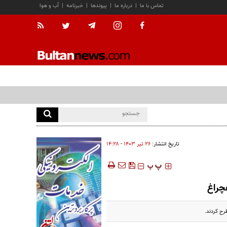
تماس با ما
|
درباره ما
|
پیوندها
|
خبرنامه
|
آب و هوا
تاریخ انتشار:
۲۶ تير ۱۴۰۳ - ۱۴:۲۸
‍‍‍ پ
پ
چراغ
رح کردند.