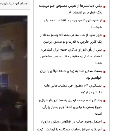
صدای این تیراندازی 
وقتی دیتاسنترها از هوش مصنوعی جلو می‌زنند؛
زنگ خطر برای اقتصاد AI
از خبرسازی تا جریان‌سازی نقشه راه مدیران
هوشمند
«چرا نباید از شما متنفر باشند؟»؛ پاسخ معنادار
یک کاربر خارجی به قدرت و توانمندی ایرانیان
پس از رأی شورای مرکزی جبهه ایران اسلامی؛
اعضای حقیقی و حقوقی دفتر سیاسی مشخص
شدند
بسنت مدعی شد: به زودی شاهد توافق با ایران
خواهیم بود
دستگیری ۱۰۴ مظنون طی عملیات‌هایی علیه
داعش در ترکیه
واکنش امام جمعه اردبیل به سخنان باقر خرازی:
دروغ بستن به رهبری قطعاً جرم بسیار بزرگی
است
احتمال وجود حیات در اقیانوس مدفون «اروپا»
آمریکا و اسرائیل سامانه «پیکان» را آزمایش کردند