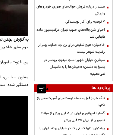
هشدار درباره فروش حواله‌های صوری خودروهای
وارداتی
۷ توصیه برای آغاز نویسندگی
احیای شن‌چاله‌های جنوب تهران درکمیسیون ماده
۵نهایی شد
به گزارش
بولتن نی
خادمیان: هیچ شفیعی برای زن نزد خداوند بهتر از
حرم مطهر شاهچراغ
رضایت شوهر نیست
سربازانِ خیابانِ ظهور؛ ملتِ مبعوثِ رودسر در
وی افزود: مامورا
پاسخ به دشمن: «خیابان‌ها را به ناامیدان
نمی‌دهیم»
معاون سیاسی، امن
دستگیر شده است
پربازدید ها
تنگه هرمز قابل معامله نیست برای آمریکا معبر باز
نکنید
گستره امپراتوری ایران در ۵ قرن پیش از میلاد؛
تصویری از ایران ۲۵ قرن پیش
پزشکیان: تنها کسانی که در خیابان بودند ایران را