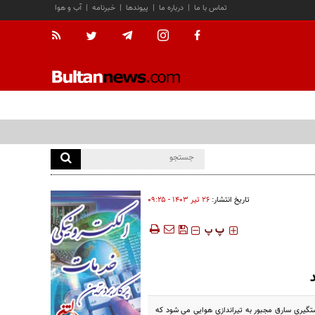
تماس با ما
|
درباره ما
|
پیوندها
|
خبرنامه
|
آب و هوا
تاریخ انتشار:
۲۶ تير ۱۴۰۳ - ۰۹:۲۵
‍‍‍ پ
پ
اری فارس در گفتگو با شبکه فارس گفت: پلیس حدود ساعت ۲۲ و ۱۵ دقیقه برای دستگیری سارق مجبور به تیراندازی هوایی می شود که