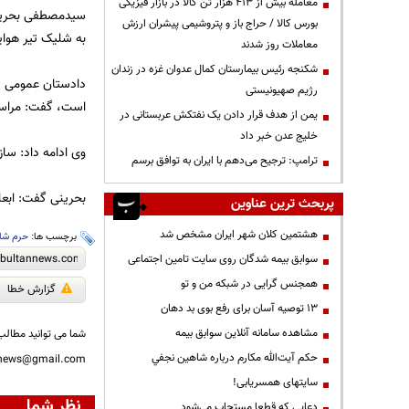
معامله بیش از ۴۱۳ هزار تن کالا در بازار فیزیکی
سیدمصطفی بحرینی
بورس کالا / حراج باز و پتروشیمی پیشران ارزش
به شلیک تیر هوا
معاملات روز شدند
شکنجه رئیس بیمارستان کمال عدوان غزه در زندان
دادستان عمومی و 
رژیم صهیونیستی
است، گفت: مراسم
یمن از هدف قرار دادن یک نفتکش عربستانی در
خلیج عدن خبر داد
وی ادامه داد: ساز
ترامپ: ترجیح می‌دهم با ایران به توافق برسم
بحرینی گفت: ابع
پربحث ترین عناوین
هشتمین کلان شهر ایران مشخص شد
برچسب ها:
حرم شا
سوابق بیمه شدگان روی سایت تامین اجتماعی
همجنس گرایی در شبکه من و تو
گزارش خطا
13 توصیه آسان برای رفع بوی بد دهان
مشاهده سامانه آنلاين سوابق بیمه
شما می توانید مطالب 
حكم آيت‌الله مكارم درباره شاهين نجفي
nnews@gmail.com
سایتهای همسریابی!
نظر شما
دعايي كه قطعا مستجاب مي‌شود