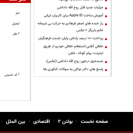
جزئیات جدید قتل روح الله داداشی
نام
آموزش ساخت Apple ID برای کاربران ایرانی
راز خنده های اصغر فرهادی به حرکت بی شرمانه
ایمیل
خانم بازیگر + عکس
* نظر
پرداخت ۱۰۰ درصد پاداش پایان خدمت فرهنگیان
خلافی آنلاین/استعلام خلافی خودرو از طریق
اینترنت، پیام کوتاه ، تلفن
جسدغرق درخون روح الله داداشی (عکس)
پاسخ های دکتر توکلی به سوالات کنکوری ها
* کد امنیتی
صفحه نخست
|
بولتن ۲
|
اقتصادی
|
بین الملل
|