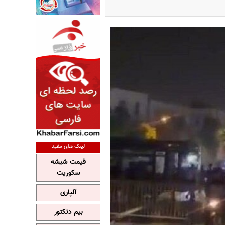
لینک های مفید
قیمت شیشه
سکوریت
آلپاری
بیم دتکتور