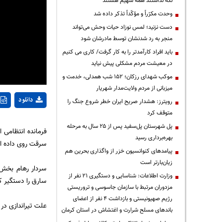
نگه نداشتند همه سهیم هستند
وحدت مکرّراً و مؤکّداً تذکر داده شد
دست نزنید؛ لمس نوزاد حیات وحش می‌تواند
منجر به رد شدنشان توسط مادرشان شود
باید افراد کارآمدتر را به کار گرفت/ کاری می کنیم
در معیشت مردم مشکلی پیش نیاید
موکب شهدای رزکان؛ ۱۵۲ شب همدلی، خدمت و
میزبانی از مردم ولایت‌مدار شهریار
دانلود
رویترز: هشدار صریح ایران خطر شروع جنگ را
متوقف کرد
پل شهرستان پل‌سفید پس از ۲۵ سال به مرحله
فرمانده انتظامی 
بهره‌برداری رسید
سرقت روی داده 
پیامدهای کنوانسیون خزر از واگذاری بحرین هم
زیان‌بارتر است
سردار رهام بخش 
وزارت اطلاعات: شناسایی و دستگیری ۲۱ نفر از
سارق را دستگیر ک
مزدوران مرتبط با سازمان جاسوسی و تروریستی
رژیم صهیونیستی و بازداشت ۴ نفر از اعضای
علت تیراندازی در
باندهای مسلح شرارت و اغتشاش در استان کرمان