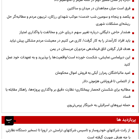
فرق است میان مجاهدان در میدان و ساکتین
یکصد و پنجاه و سومین شب خدمت؛ موکب شهدای رزکان، تریبون مردم و مطالبه‌گر حل
ریشه‌ای مشکلات شهری
هشدار حاجی دلیگانی درباره تغییر سهم دریای خزر و مخالفت با واگذاری امتیاز
باید افراد کارآمدتر را به کار گرفت/ کاری می کنیم در معیشت مردم مشکلی پیش نیاید
هدف قرار گرفتن اتاق‌ فرماندهی مزدوران عربستان در یمن
این دیپلماسی نمایشی، شکست خورده است/واقعیت‌ها را بپذیرید و به تعهدات خود عمل
کنید
امید مالباختگان رمزارز آبکی به فروش اموال محکومان
از التماس تا فروپاشی هژمونی دلار
مطالبه برای شکستن انحصار پیمانکاری؛ نظارت دقیق بر واگذاری پروژه‌ها، راهکار مقابله با
فساد
حمله نیروهای اسرائیلی به خبرنگار پرس‌تی‌وی
پربازدید ها
از رانت‌ شرکتهای خودروساز و تاسیس شرکتهای تراستی در اروپا تا تسخیر دستگاه نظارتی
با چه هدفی صورت گرفته است