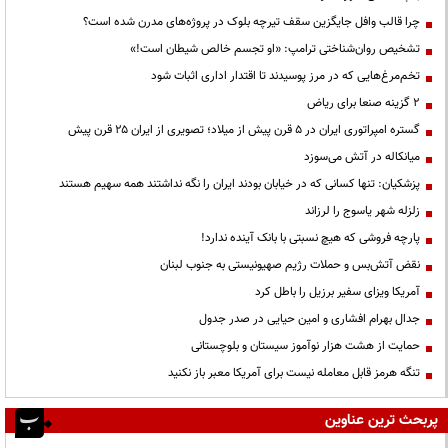
چرا قالب وافل جایگزین سقف تیرچه بلوک در پروژه‌های مدرن شده است؟
تشخیص روان‌شناختی ترامپ: «او تجسم خالص شیطان است!»
تخم‌مرغ‌هایی که در مرز پوسیدند تا اقتدار اداری اثبات شود
۲ گزینه صنعا برای ریاض
گستره امپراتوری ایران در ۵ قرن پیش از میلاد؛ تصویری از ایران ۲۵ قرن پیش
میانکاله در آتش می‌سوزد
پزشکیان: تنها کسانی که در خیابان بودند ایران را نگه نداشتند همه سهیم هستند
زلزله شهر یاسوج را لرزاند
پارچه فروشی که هیچ نسبتی با بانک آینده ندارد!
نقض آتش‌بس و حملات رژیم صهیونیستی به جنوب لبنان
آمریکا ویزای سفیر برزیل را باطل کرد
جدال بهرام افشاری و امین حیایی در صدر جدول
حمایت از هشت هزار نوآموز سیستان و بلوچستانی
تنگه هرمز قابل معامله نیست برای آمریکا معبر باز نکنید
پربحث ترین عناوین