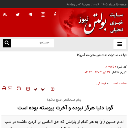
جمعه ۱۶ مرداد ۱۴۰۵
|
Friday , 07 August 2026
از
و
ته
توقف صادرات نفت عربستان به آمریکا
ن
نو
کد خبر:
۸۴۹۷۵۲
تاریخ انتشار:
۲۶ تير ۱۴۰۳ - ۰۳:۴۹
صفحه نخست
»
فرهنگی
‍‍‍ پ
پ
پیام صبحگاهی صبح عاشورا
گویا دنیا هرگز نبوده و آخرت پیوسته بوده است
امام حسین (ع) به هر کدام از یارانش که حق الناسی بر گردن داشت در شب