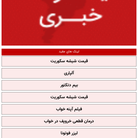
لینک های مفید
قیمت شیشه سکوریت
آلپاری
بیم دتکتور
قیمت شیشه سکوریت
فیلم آپنه خواب
درمان قطعی خروپف در خواب
لیزر فوتونا