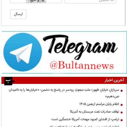
آخرین اخبار
سربازانِ خیابانِ ظهور؛ ملتِ مبعوثِ رودسر در پاسخ به دشمن: «خیابان‌ها را به ناامیدان
نمی‌دهیم»
اعلام پایان مراسم اربعین ۱۴۰۵
توقف صادرات نفت عربستان به آمریکا
ترامپ از افشای کمبود مهمات آمریکا خشمگین است
اجازه باز شدن مسیر دوم در تنگه هرمز را نخواهیم داد