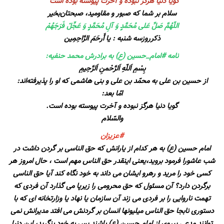
گویا دنیا هرگز نبوده و آخرت پیوسته بوده است
سلام‌ بر شما که صبور و مقاومید، صبحتان‌بخیر
اللّهُمَّ صَلِّ عَلی مُحَمَّدٍ وَ آلِ مُحَمَّدٍ وَ عَجِّلْ فَرَجَهُمْ
ذکرروزسه شنبه : یا أَرحَمَ الرَّاحِمِین
نامه #امام_حسین (ع) به برادرش محمد حنفیه:
بِسْمِ‌ اَللّهِ‌ اَلرَّحْمنِ‌ اَلرَّحِیمِ‌
از حسین بن على به محمّد بن على و بنى هاشمى که او را پذیرفته‌اند:
امّا بعد:
گویا دنیا هرگز نبوده و آخرت پیوسته بوده است.
والسّلام
#عزیزان
امام حسین (ع) به هر کدام از یارانش که حق الناسی بر گردن داشت در
شب عاشورا فرمود بروید،یعنی اینقدر حق الناس مهم است ، حال امروز هر
کسی خود را مرید و رهرو ایشان می داند به خود نگاه کند آیا حق الناسی
برگردن دارد؟ آن مسئول که حق محرومی را زیرپا می گذارد آن فردی که
تهمت ناروایی را بر فردی می زند آن سازمان یا نهاد یا وزارتخانه ای که با
دستوری نابجا حق الناس میلیونها انسان بر گردنش می افتد مدیرانش نمی
توانند مدعی پیروی از امام حسین (ع) باشند پس به خود بنگرید، این دنیا