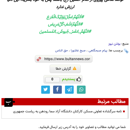
ارزش ندارد
#اَللّهُمَّ‌عَجِّلْ‌لِوَلِيِّکَ‌الْفَرَجَ
#اللَّهُمَّ‌اشْفِ‌کُلَّ‌مَرِیض
#اللّهُمَّ_انصُرْ_جُيوشَ_المُسلمينَ
منبع:
بولتن نیوز
برچسب ها:
پیام صبحگاهی
،
صبح عاشورا
،
حق الناس
گزارش خطا
پسندیدم
0
مطالب مرتبط
نامه سرگشاده تعاونی مسکن کارکنان دانشگاه آزاد سما رودهن به ریاست جمهوری
شما می توانید مطالب و تصاویر خود را به آدرس زیر ارسال فرمایید.