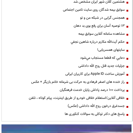
هشتمین کلان شهر ایران مشخص شد
سوابق بیمه شدگان روی سایت تامین اجتماعی
همجنس گرایی در شبکه من و تو
13 توصیه آسان برای رفع بوی بد دهان
مشاهده سامانه آنلاين سوابق بیمه
حكم آيت‌الله مكارم درباره شاهين نجفي
سایتهای همسریابی!
دعايي كه قطعا مستجاب مي‌شود
جزئیات جدید قتل روح الله داداشی
آموزش ساخت Apple ID برای کاربران ایرانی
راز خنده های اصغر فرهادی به حرکت بی شرمانه خانم بازیگر + عکس
پرداخت ۱۰۰ درصد پاداش پایان خدمت فرهنگیان
خلافی آنلاین/استعلام خلافی خودرو از طریق اینترنت، پیام کوتاه ، تلفن
جسدغرق درخون روح الله داداشی (عکس)
پاسخ های دکتر توکلی به سوالات کنکوری ها