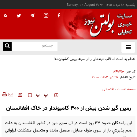
يکشنبه ۱۸ مرداد ۱۴۰۵
|
Sunday , 09 August 2026
از
و
ته
اعدام بد است اما قلب تپنده‌ای را از سینه بیرون کشیدن نه!
ن
نو
کد خبر:
۸۴۹۷۵۰
تاریخ انتشار:
۲۵ تير ۱۴۰۳ - ۲۱:۰۰
صفحه نخست
»
اقتصادی
‍‍‍ پ
پ
زمین گیر شدن بیش از ۴۰۰ کامیوندار در خاک افغانستان
این رانندگان حدود ۲۳ روز است در آن سوی مرز در کشور افغانستان به علت
عدم پذیرشِ بار از سوی طرف مقابل، معطل مانده و متحمل مشکلات فراوانی