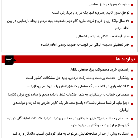
مقاومت یمن؛ دو خیز اساسی
توافقِ بدونِ تاییدِ رهبری؛ تنها یک قراردادِ بی‌ارزش است
۳۰ سال واگذاری و خروج ثروت ملی؛ گام دوم تضعیف بنیه مردم وایجاد نارضایتی در بین
احاد مردم
سفر فرمانده سنتکام به اراضی اشغالی
خبر تعطیلی مدرسه ایرانی در کویت به صورت رسمی اعلام نشده
پربازدید ها
راهنمای خرید محصولات برق صنعتی ABB
پزشکیان: خدمت بی‌منت و مشارکت مردمی، پایه حل مشکلات کشور است
3 اشتباه رایج در انتخاب رنگ صنعتی که هزینه‌اش را سال‌ها می‌پردازید...
صمصامی خطاب به پزشکیان: به شما اطلاعات غلط دادند؛ مردم را ساده‌لوح فرض نکنید!
«چرا نباید از شما متنفر باشند؟»؛ پاسخ معنادار یک کاربر خارجی به قدرت و توانمندی
ایرانیان
صمصامی خطاب به پزشکیان: خودتان در مجلس بودید؛ دیدید انتقادات نمایندگان درباره
گران‌سازی ارز بود، نه واگذاری ایران‌خودرو
استفاده بیش از حد از صفحه‌نمایش می‌تواند به مغز کودکان آسیب ماندگار وارد کند