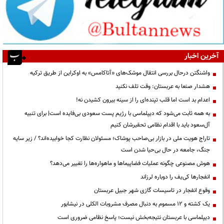
آخرین اخبار
واشنگتن درحال بررسی انتقال موشک‌های «آتاکامس» به اوکراین از طریق ترکیه
هشدار صنعا به عربستان: وقت تلف نکنید
اعدام بد است اما قلب تپنده‌ای را از سینه بیرون کشیدن نه!
به همه ثابت می‌شود که دیپلماسی با رژیم پست سعودی بی‌فایده است| برای تنبیه
آل‌سعود باید با اقدام نظامی تحقیرشان کنیم
تاراج هویت ملی در بازار بی‌صاحب پوشاک؛ مسئولان نظارت کجا خوابیده‌اند؟ / زیر سایه
جنگ، جامعه در حال بی‌حیا شدن است
هوش مصنوعی چگونه عملیات فضاپیماها و ماهواره‌ها را تغییر می‌دهد؟
انفجارها کی‌یف را دوباره لرزاند
وقوع انفجار در تاسیسات گازی شهر جبیل عربستان
یک کشته و ۱۲ مسموم به دنبال مصرف مشروبات الکلی در نیشابور
دیپلماسی با عربستان نتیجه‌بخش نیست؛ پاسخ نظامی ضروری است