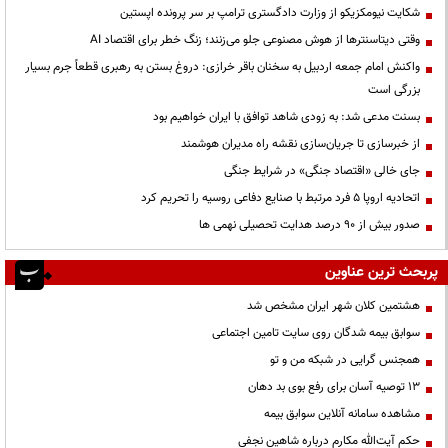
شکایت نیومکزیکو از وزارت دادگستری ترامپ بر سر پرونده اپستین
وقتی دیتاسنترها از هوش مصنوعی جلو می‌زنند؛ زنگ خطر برای اقتصاد AI
واکنش امام جمعه اردبیل به سخنان باقر خرازی: دروغ بستن به رهبری قطعاً جرم بسیار
بزرگی است
بسنت مدعی شد: به زودی شاهد توافق با ایران خواهیم بود
از خبرسازی تا جریان‌سازی نقشه راه مدیران هوشمند
جای خالی «اقتصاد جنگی» در شرایط جنگی
اتحادیه اروپا ۵ فرد مرتبط با صنایع دفاعی روسیه را تحریم کرد
صدور بیش از ۹۰ درصد هدایت تحصیلی نهمی ها
پربحث ترین عناوین
هشتمین کلان شهر ایران مشخص شد
سوابق بیمه شدگان روی سایت تامین اجتماعی
همجنس گرایی در شبکه من و تو
13 توصیه آسان برای رفع بوی بد دهان
مشاهده سامانه آنلاين سوابق بیمه
حكم آيت‌الله مكارم درباره شاهين نجفي