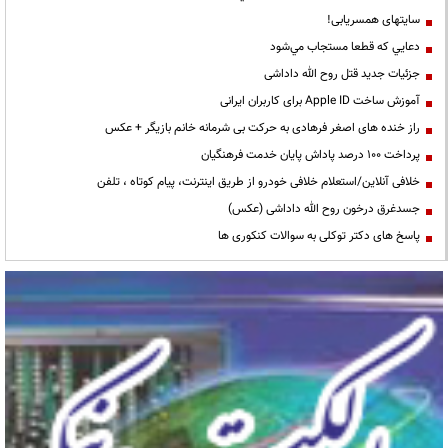
سایتهای همسریابی!
دعايي كه قطعا مستجاب مي‌شود
جزئیات جدید قتل روح الله داداشی
آموزش ساخت Apple ID برای کاربران ایرانی
راز خنده های اصغر فرهادی به حرکت بی شرمانه خانم بازیگر + عکس
پرداخت ۱۰۰ درصد پاداش پایان خدمت فرهنگیان
خلافی آنلاین/استعلام خلافی خودرو از طریق اینترنت، پیام کوتاه ، تلفن
جسدغرق درخون روح الله داداشی (عکس)
پاسخ های دکتر توکلی به سوالات کنکوری ها