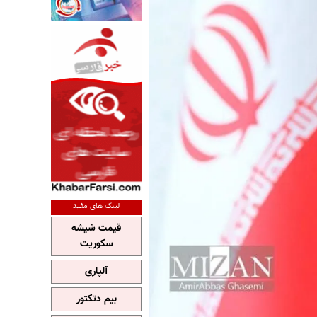
لینک های مفید
قیمت شیشه
سکوریت
آلپاری
بیم دتکتور