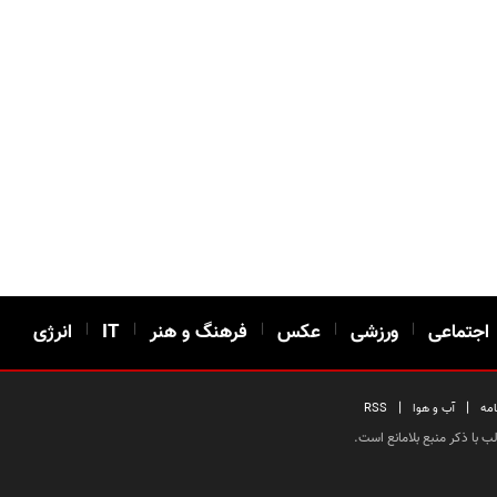
اجتماعی
|
ورزشی
|
عکس
|
فرهنگ و هنر
|
IT
|
انرژی
|
|
امه
آب و هوا
RSS
 با ذکر منبع بلامانع است.