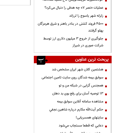
عملیات «نصر ۷» چه هدفی را دنبال می‌کرد؟
زلزله شهر یاسوج را لرزاند
۴۵۰۰ فروند کشتی در بنادر باهنر و شرق هرمزگان
پهلو گرفتند
جلوگیری از خروج ۳ میلیون دلاری ارز توسط
شرکت صوری در شیراز
پربحث ترین عناوین
هشتمین کلان شهر ایران مشخص شد
سوابق بیمه شدگان روی سایت تامین اجتماعی
همجنس گرایی در شبکه من و تو
13 توصیه آسان برای رفع بوی بد دهان
مشاهده سامانه آنلاين سوابق بیمه
حكم آيت‌الله مكارم درباره شاهين نجفي
سایتهای همسریابی!
دعايي كه قطعا مستجاب مي‌شود