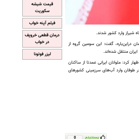
قیمت شیشه
سکوریت
فیلم آپنه خواب
اه شیراز وارد کشور شدند.
درمان قطعی خروپف
در خواب
ن دراین‌باره، گفت: این سومین گروه از
یران منتقل شده‌اند.
لیزر فوتونا
هار کرد: ملوانان ایرانی عمدتا از ساکنان
 طوفان وارد آب‌های سرزمینی کشور‌های
پسندیدم
0