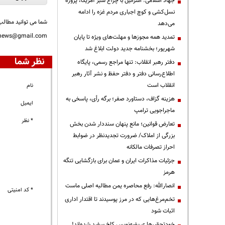
جهاد اسلامی: اسرائیل با چراغ سبز آمریکا، پروژه
نسل‌کشی و کوچ اجباری مردم غزه را ادامه
شما می توانید مطالب 
می‌دهد
nnews@gmail.com
تمدید همه مجوزها و مهلت‌های ویژه تا پایان
شهریور؛ بخشنامه جدید دولت ابلاغ شد
نظر شما
دفتر رهبر انقلاب: تنها مراجع رسمی، پایگاه
اطلاع‌رسانی دفتر و دفتر حفظ و نشر آثار رهبر
انقلاب است
نام
هزینه گزاف، دستاورد صفر؛ برگه رأی، پاسخی به
ایمیل
ماجراجویی ترامپ
* نظر
تعارض قوانین؛ مانع پنهان سنددار شدن بخش
بزرگی از املاک/ ضرورت تجدیدنظر در ضوابط
احراز تصرفات مالکانه
جزئیات مذاکرات ایران و عمان برای بازگشایی تنگه
هرمز
انصارالله: رفع محاصره یمن مطالبه اصلی ماست
* کد امنیتی
تخم‌مرغ‌هایی که در مرز پوسیدند تا اقتدار اداری
اثبات شود
خودتحقیرها عریضه‌نویس کاخ سفید شده‌اند!