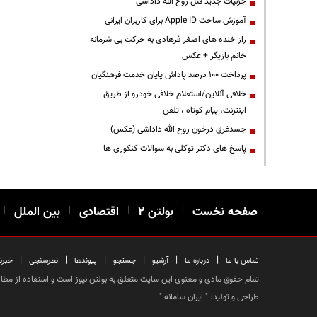
جزئیات جدید قتل روح الله داداشی
آموزش ساخت Apple ID برای کاربران ایرانی
راز خنده های اصغر فرهادی به حرکت بی شرمانه
خانم بازیگر + عکس
پرداخت ۱۰۰ درصد پاداش پایان خدمت فرهنگیان
خلافی آنلاین/استعلام خلافی خودرو از طریق
اینترنت، پیام کوتاه ، تلفن
جسدغرق درخون روح الله داداشی (عکس)
پاسخ های دکتر توکلی به سوالات کنکوری ها
صفحه نخست
|
بولتن ۲
|
اقتصادی
|
بین الملل
|
|
|
|
|
|
|
تماس با ما
درباره ما
آرشیو
جستجو
پیوندها
نظرسنجی
خبرن
تمام حقوق مادی و معنوی این سایت متعلق به بولتن نیوز است و استفاده از مطالب
طراحی و تولید: "
ایران سامانه
"