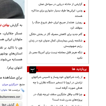
گزارشی از حادثه دریایی در سواحل عمان
ونس: ایرانی‌ها طرف بسیار دشواری برای مذاکره
هستند
رویترز: هشدار صریح ایران خطر شروع جنگ را
به گزارش
بولتن نی
متوقف کرد
عسکر جلالیان، مع
گام جدید برای کاهش مصرف گاز در بخش خانگی
ملوانان ایرانی هس
شکنجه رئیس بیمارستان کمال عدوان غزه در زندان
رژیم صهیونیستی
وی با تاکید بر 
تنگه هرمز قابل معامله نیست برای آمریکا معبر باز
استان‌های بوشهر
نکنید
همسایه می‌شوند.
انتهای پیام/
پربازدید ها
برای مشاهده مطا
از رانت‌ شرکتهای خودروساز و تاسیس شرکتهای
تراستی در اروپا تا تسخیر دستگاه نظارتی با چه
منبع:
خبرگزاری میزان
هدفی صورت گرفته است
برچسب ها:
ملوان ا
چرا قالب وافل جایگزین سقف تیرچه بلوک در
پروژه‌های مدرن شده است؟
گزارش خطا