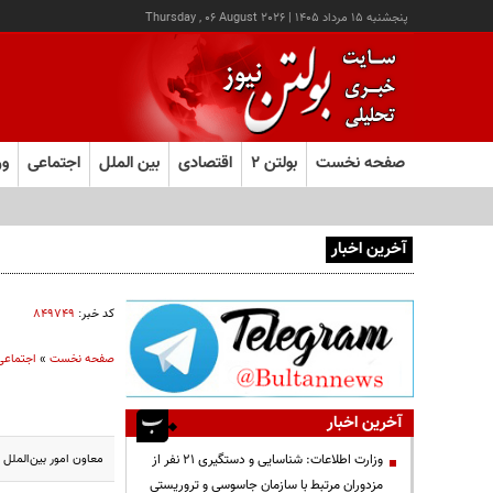
پنجشنبه ۱۵ مرداد ۱۴۰۵
|
Thursday , 06 August 2026
صفحه نخست
بولتن ۲
اقتصادی
بین الملل
اجتماعی
ور
آخرین اخبار
افزایش ۷۰ درصدی یارانه مراکز توانبخشی
کد خبر:
۸۴۹۷۴۹
صفحه نخست
»
اجتماعی
آخرین اخبار
معاون امور بین‌الملل و حقوق بشر وزارت د
وزارت اطلاعات: شناسایی و دستگیری ۲۱ نفر از
مزدوران مرتبط با سازمان جاسوسی و تروریستی