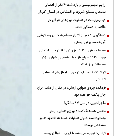
رژیم صهیونیستی و بازداشت ۴ نفر از اعضای
باندهای مسلح شرارت و اغتشاش در استان کرمان
دو تروریست در عملیات نیروهای عراقی در
«الانبار» دستگیر شدند
دستگیری ۸ نفر از اشرار مسلح شاخص و مرتبطین
گروهک‌های تروریستی
معامله بیش از ۴۱۳ هزار تن کالا در بازار فیزیکی
بورس کالا / حراج باز و پتروشیمی پیشران ارزش
معاملات روز شدند
تهاتر ۱۶۷۳ میلیارد تومان از اموال شرکت‌های
تراستی
فرمانده نیروی هوایی ارتش: در دفاع از ملت ایران
جان برکف خواهیم بود
ماجراجویی در سن ۹۷ سالگی!
معاون هماهنگ‌کننده نیروی هوایی ارتش:
وضعیت سه خلبان عملیات حمله به العدید هنوز
مشخص نیست
ترامپ: ترجیح می‌دهم با ایران به توافق برسم