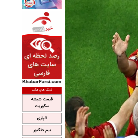
لینک های مفید
قیمت شیشه
سکوریت
آلپاری
بیم دتکتور