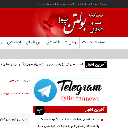
پنجشنبه ۱۵ مرداد ۱۴۰۵
|
Thursday , 06 August 2026
صفحه نخست
بولتن ۲
اقتصادی
بین الملل
اجتماعی
ور
آخرین اخبار
فولاد غدیر نی‌ریز به جمع چهار تیم برتر سوپرلیگ والیبال استان
کد خبر:
۸۴۹۷۴۱
صفحه نخست
»
ورزشی
»
آخرین اخبار
سرمربی تیم ملی فوتبال اسپانیا پ
این دیپلماسی نمایشی، شکست خورده است/
واقعیت‌ها را بپذیرید و به تعهدات خود عمل کنید