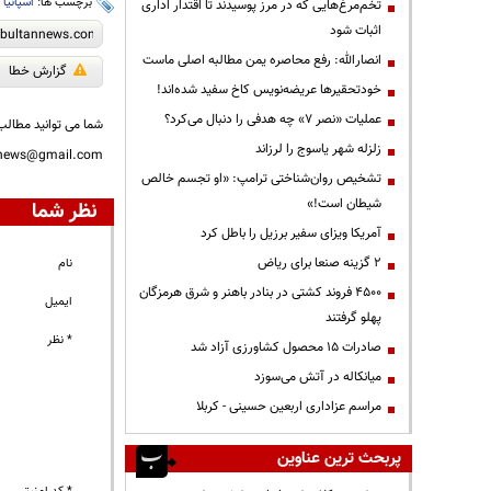
برچسب ها:
اسپانیا
،
تخم‌مرغ‌هایی که در مرز پوسیدند تا اقتدار اداری
اثبات شود
انصارالله: رفع محاصره یمن مطالبه اصلی ماست
گزارش خطا
خودتحقیرها عریضه‌نویس کاخ سفید شده‌اند!
عملیات «نصر ۷» چه هدفی را دنبال می‌کرد؟
شما می توانید مطالب 
زلزله شهر یاسوج را لرزاند
nnews@gmail.com
تشخیص روان‌شناختی ترامپ: «او تجسم خالص
شیطان است!»
نظر شما
آمریکا ویزای سفیر برزیل را باطل کرد
۲ گزینه صنعا برای ریاض
نام
۴۵۰۰ فروند کشتی در بنادر باهنر و شرق هرمزگان
ایمیل
پهلو گرفتند
* نظر
صادرات ۱۵ محصول کشاورزی آزاد شد
میانکاله در آتش می‌سوزد
مراسم عزاداری اربعین حسینی - کربلا
پربحث ترین عناوین