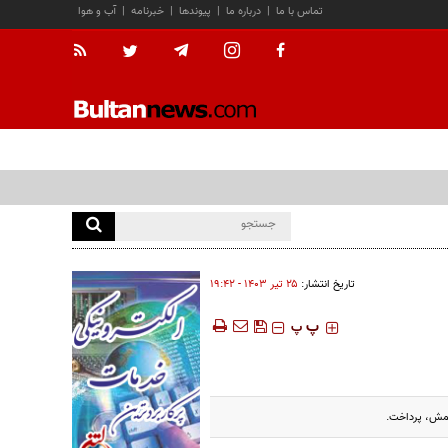
تماس با ما
|
درباره ما
|
پیوندها
|
خبرنامه
|
آب و هوا
تاریخ انتشار:
۲۵ تير ۱۴۰۳ - ۱۹:۴۲
‍‍‍ پ
پ