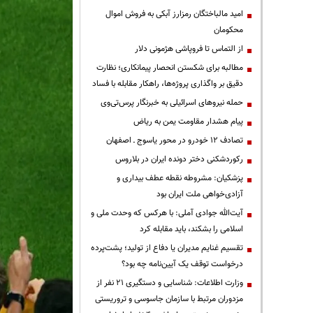
امید مالباختگان رمزارز آبکی به فروش اموال
محکومان
از التماس تا فروپاشی هژمونی دلار
مطالبه برای شکستن انحصار پیمانکاری؛ نظارت
دقیق بر واگذاری پروژه‌ها، راهکار مقابله با فساد
حمله نیروهای اسرائیلی به خبرنگار پرس‌تی‌وی
پیام هشدار مقاومت یمن به ریاض
تصادف ۱۲ خودرو در محور یاسوج ـ اصفهان
رکوردشکنی دختر دونده ایران در بلاروس
پزشکیان: مشروطه نقطه عطف بیداری و
آزادی‌خواهی ملت ایران بود
آیت‌الله جوادی آملی: با هرکس که وحدت ملی و
اسلامی را بشکند، باید مقابله کرد
تقسیم غنایم مدیران یا دفاع از تولید؛ پشت‌پرده
درخواست توقف یک آیین‌نامه چه بود؟
وزارت اطلاعات: شناسایی و دستگیری ۲۱ نفر از
مزدوران مرتبط با سازمان جاسوسی و تروریستی