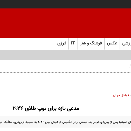
زشی
عکس
فرهنگ و هنر
IT
انرژی
 فارس صعود کرد
فوتبال جهان
مدعی تازه برای توپ طلای ۲۰۲۴
س از پیروزی دو بر یک تیمش برابر انگلیس در فینال یورو ۲۰۲۴ به تمجید از رودری، هافبک تیمش، پرداخت.