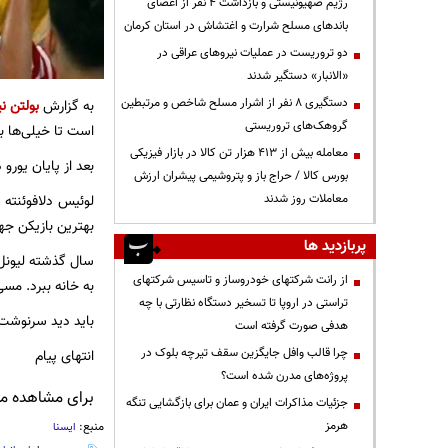
رژیم صهیونیستی و بازداشت ۴ نفر از اعضای
باندهای مسلح شرارت و اغتشاش در استان کرمان
دو تروریست در عملیات نیروهای عراقی در
«الانبار» دستگیر شدند
دستگیری ۸ نفر از اشرار مسلح شاخص و مرتبطین
به گزارش
بولتن نی
گروهک‌های تروریستی
است تا خیلی‌ها بپ
معامله بیش از ۴۱۳ هزار تن کالا در بازار فیزیکی
بعد از پایان یور
بورس کالا / حراج باز و پتروشیمی پیشران ارزش
معاملات روز شدند
لوئیس دلافوئنته ا
بهترین بازیکن ج
پربازدید ها
سال گذشته لیونل 
از رانت‌ شرکتهای خودروساز و تاسیس شرکتهای
به خانه ببرد. مس
تراستی در اروپا تا تسخیر دستگاه نظارتی با چه
باید دید سرنوشت 
هدفی صورت گرفته است
چرا قالب وافل جایگزین سقف تیرچه بلوک در
انتهای پیام
پروژه‌های مدرن شده است؟
برای مشاهده مطا
جزئیات مذاکرات ایران و عمان برای بازگشایی تنگه
هرمز
منبع:
ایسنا