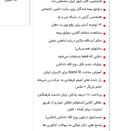
* کد امنیتی
هشتمین کلان شهر ایران مشخص شد
سوابق بیمه شدگان روی سایت تامین اجتماعی
همجنس گرایی در شبکه من و تو
13 توصیه آسان برای رفع بوی بد دهان
مشاهده سامانه آنلاين سوابق بیمه
حكم آيت‌الله مكارم درباره شاهين نجفي
سایتهای همسریابی!
دعايي كه قطعا مستجاب مي‌شود
جزئیات جدید قتل روح الله داداشی
آموزش ساخت Apple ID برای کاربران ایرانی
راز خنده های اصغر فرهادی به حرکت بی شرمانه
خانم بازیگر + عکس
پرداخت ۱۰۰ درصد پاداش پایان خدمت فرهنگیان
خلافی آنلاین/استعلام خلافی خودرو از طریق
اینترنت، پیام کوتاه ، تلفن
جسدغرق درخون روح الله داداشی (عکس)
پاسخ های دکتر توکلی به سوالات کنکوری ها