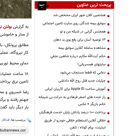
پربحث ترین عناوین
هشتمین کلان شهر ایران مشخص شد
سوابق بیمه شدگان روی سایت تامین اجتماعی
به گزارش
بولتن نی
همجنس گرایی در شبکه من و تو
از مدار و خاموشی
13 توصیه آسان برای رفع بوی بد دهان
مشاهده سامانه آنلاين سوابق بیمه
کار نیروگاه، عملی
حكم آيت‌الله مكارم درباره شاهين نجفي
دمای محیط توربین نزدیک به ۷۰ درجه و رطوبت بالای ۹۰ درصد است به عبارت دیگ
سایتهای همسریابی!
دعايي كه قطعا مستجاب مي‌شود
۱۸ ساعت عملیات
تامین برق پرداخ
جزئیات جدید قتل روح الله داداشی
آموزش ساخت Apple ID برای کاربران ایرانی
راز خنده های اصغر فرهادی به حرکت بی شرمانه
جهنم رفتند و برگش
خانم بازیگر + عکس
بار دیگر باید گف
پرداخت ۱۰۰ درصد پاداش پایان خدمت فرهنگیان
برچسب ها:
فداکار
،
خلافی آنلاین/استعلام خلافی خودرو از طریق
اینترنت، پیام کوتاه ، تلفن
جسدغرق درخون روح الله داداشی (عکس)