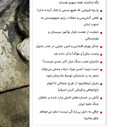
نگه نداشتند همه سهیم هستند
پارچه فروشی که هیچ نسبتی با بانک آینده ندارد!
نقض آتش‌بس و حملات رژیم صهیونیستی به
جنوب لبنان
حمایت از هشت هزار نوآموز سیستان و
بلوچستانی
جدال بهرام افشاری و امین حیایی در صدر جدول
وحدت مکرّراً و مؤکّداً تذکر داده شد
ماجرای نصب سنگ مزار اکبر عبدی چیست؟
دست نزنید؛ لمس نوزاد حیات وحش می‌تواند
منجر به رد شدنشان توسط مادرشان شود
بحران اینفانتینو؛ از طرح جنجالی تا اتهام
باج‌خواهی و قربانی کردن اسپانیا
تأملی بر خسارت‌های نامرئی وارد شده بر عاملان
جنگ علیه ایران
چاقی به دلیل بی‌ارادگی نیست؛ مغز می‌خواهد
چاق بمانیم!