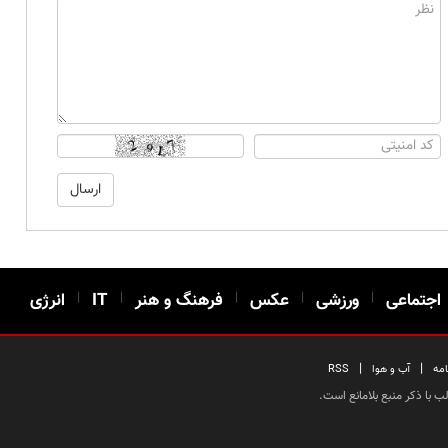
اجتماعی
|
ورزشی
|
عکس
|
فرهنگ و هنر
|
IT
|
انرژی
|
|
امه
آب و هوا
RSS
 با ذکر منبع بلامانع است.