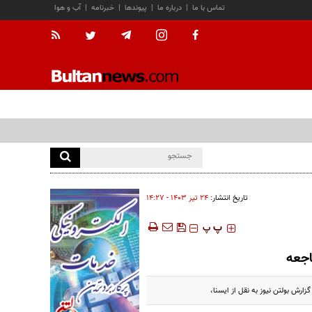
تماس با ما
|
درباره ما
|
پیوندها
|
خبرنامه
|
آب و هوا
تاریخ انتشار:
۲۴ تير ۱۴۰۳ - ۱۴:۲۷
‍‍‍ پ
پ
اجعه