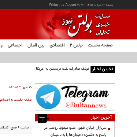
جمعه ۱۶ مرداد ۱۴۰۵
|
Friday , 07 August 2026
صفحه نخست
بولتن ۲
اقتصادی
بین الملل
اجتماعی
ور
آخرین اخبار
توقف صادرات نفت عربستان به آمریکا
کد خبر:
۸۴۹۶۵۳
صفحه نخست
»
اجتماعی
آخرین اخبار
ساعت ۹ صبح، کندانسور توربین نیروگاه رامین اهواز نشتی پیدا کرد و نتیجه آن خارج شدن نیروگاه از مدار و خاموشی بخش...به گزارش بولتن نیوز به نقل از ایسنا،
سربازانِ خیابانِ ظهور؛ ملتِ مبعوثِ رودسر در
پاسخ به دشمن: «خیابان‌ها را به ناامیدان