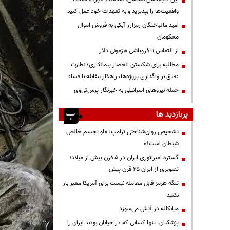
واقعیت‌ها را بپذیرید و به تعهدات خود عمل کنید
امید مالباختگان رمزارز آبکی به فروش اموال
محکومان
از التماس تا فروپاشی هژمونی دلار
مطالبه برای شکستن انحصار پیمانکاری؛ نظارت
دقیق بر واگذاری پروژه‌ها، راهکار مقابله با فساد
حمله نیروهای اسرائیلی به خبرنگار پرس‌تی‌وی
پربازدید ها
تشخیص روان‌شناختی ترامپ: «او تجسم خالص
شیطان است!»
گستره امپراتوری ایران در ۵ قرن پیش از میلاد؛
تصویری از ایران ۲۵ قرن پیش
تنگه هرمز قابل معامله نیست برای آمریکا معبر باز
نکنید
میانکاله در آتش می‌سوزد
پزشکیان: تنها کسانی که در خیابان بودند ایران را