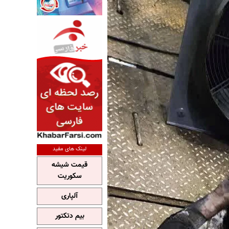
لینک های مفید
قیمت شیشه
سکوریت
آلپاری
بیم دتکتور