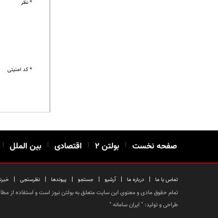
* نظر
* کد امنیتی
صفحه نخست
|
بولتن ۲
|
اقتصادی
|
بین الملل
|
|
|
|
|
|
|
تماس با ما
درباره ما
آرشیو
جستجو
پیوندها
نظرسنجی
خبرن
تمام حقوق مادی و معنوی این سایت متعلق به بولتن نیوز است و استفاده از مطالب
طراحی و تولید: "
ایران سامانه
"