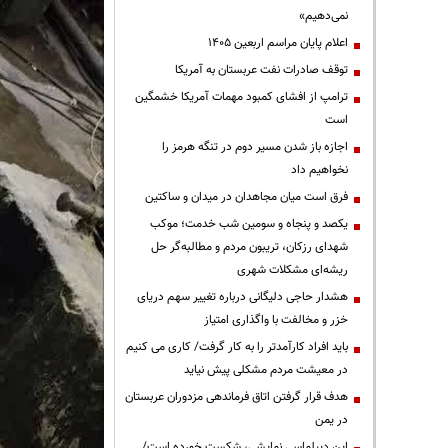
نمی‌دهیم»
اعلام پایان مراسم اربعین ۱۴۰۵
توقف صادرات نفت عربستان به آمریکا
ترامپ از افشای کمبود مهمات آمریکا خشمگین
است
اجازه باز شدن مسیر دوم در تنگه هرمز را
نخواهیم داد
فرق است میان مجاهدان در میدان و ساکتین
یکصد و پنجاه و سومین شب خدمت؛ موکب
شهدای رزکان، تریبون مردم و مطالبه‌گر حل
ریشه‌ای مشکلات شهری
هشدار حاجی دلیگانی درباره تغییر سهم دریای
خزر و مخالفت با واگذاری امتیاز
باید افراد کارآمدتر را به کار گرفت/ کاری می کنیم
در معیشت مردم مشکلی پیش نیاید
هدف قرار گرفتن اتاق‌ فرماندهی مزدوران عربستان
در یمن
این دیپلماسی نمایشی، شکست خورده است/