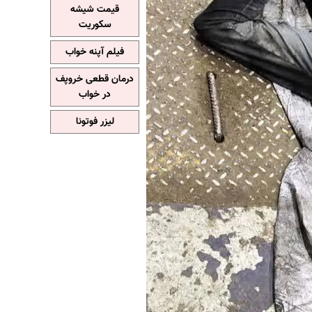
قیمت شیشه
سکوریت
فیلم آپنه خواب
درمان قطعی خروپف
در خواب
لیزر فوتونا