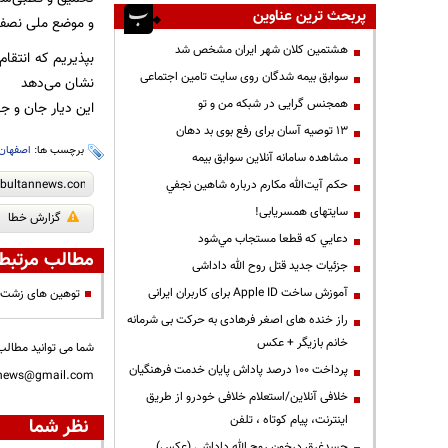
پربحث ترین عناوین
و موضع ملی نصف‌
هشتمین کلان شهر ایران مشخص شد
بپذیریم که انتقام
سوابق بیمه شدگان روی سایت تامین اجتماعی
نشان می‌دهد
همجنس گرایی در شبکه من و تو
این دیار جان و جه
13 توصیه آسان برای رفع بوی بد دهان
برچسب ها:
اصفهان
مشاهده سامانه آنلاين سوابق بیمه
حكم آيت‌الله مكارم درباره شاهين نجفي
سایتهای همسریابی!
گزارش خطا
دعايي كه قطعا مستجاب مي‌شود
مطالب مرتبط
جزئیات جدید قتل روح الله داداشی
آموزش ساخت Apple ID برای کاربران ایرانی
‌️توهین های زشت 
راز خنده های اصغر فرهادی به حرکت بی شرمانه
خانم بازیگر + عکس
شما می توانید مطالب 
پرداخت ۱۰۰ درصد پاداش پایان خدمت فرهنگیان
nnews@gmail.com
خلافی آنلاین/استعلام خلافی خودرو از طریق
اینترنت، پیام کوتاه ، تلفن
نظر شما
جسدغرق درخون روح الله داداشی (عکس)