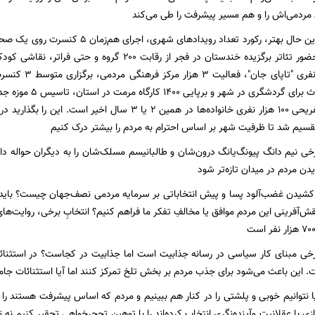
مردمی‌اش را و هم مسیر پیشرفت را طی می‌کند
نوروز و رمضان، حضور تئاتر برگزیده خندستان در فجر از رقاب
تماشای ۷۰ هزار نف
عمرانی وزارت میراث بر
تقسیم شد تا ظرفیت شهر بر اساس احترام به مردم را بیشتر درک کنیم
خی نیم دانگ پیونگ‌یانگ درون‌شان و طالبانیسم مسلک‌شان را به دیگران حواله داد
یدن مردم در میدان تازه‌تر شود
 کشیدن غضب‌آلود پسا و پیش انتخاباتی بر سرمایه مردمی نصف‌جهان چیست؟ باید 
نقش‌آفرینی این مردم موافق یا مخالفِ تفکر ما فراهم کنیم؟ انتخابِ برخی، روایت‌
ی مبنای کار سیاسی در رسانه جذابیت است اما جذابیت در کجاست؟ در استثنائات! 
 این باعث می‌شود برای جذب مردم بر بخش تلخ تمرکز کنند اما آیا استثنائات ج
ا نتوانیم خوبی و پلشتی را در کنار هم ببینیم و مردم که اساس پیشرفت هستند را چ
 با عقلانیت وآینده‌نگری انتخاب کرده‌اند را با توهین تحجرخواهی تحقیر کنیم نه ت