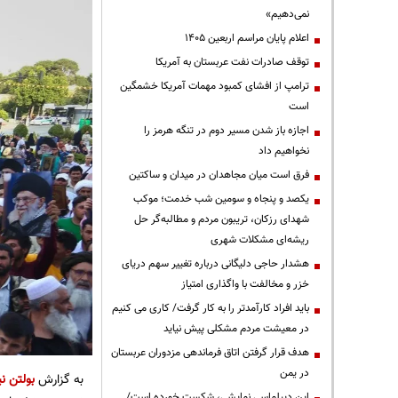
نمی‌دهیم»
اعلام پایان مراسم اربعین ۱۴۰۵
توقف صادرات نفت عربستان به آمریکا
ترامپ از افشای کمبود مهمات آمریکا خشمگین
است
اجازه باز شدن مسیر دوم در تنگه هرمز را
نخواهیم داد
فرق است میان مجاهدان در میدان و ساکتین
یکصد و پنجاه و سومین شب خدمت؛ موکب
شهدای رزکان، تریبون مردم و مطالبه‌گر حل
ریشه‌ای مشکلات شهری
هشدار حاجی دلیگانی درباره تغییر سهم دریای
خزر و مخالفت با واگذاری امتیاز
باید افراد کارآمدتر را به کار گرفت/ کاری می کنیم
در معیشت مردم مشکلی پیش نیاید
هدف قرار گرفتن اتاق‌ فرماندهی مزدوران عربستان
در یمن
به گزارش
بولتن نی
این دیپلماسی نمایشی، شکست خورده است/