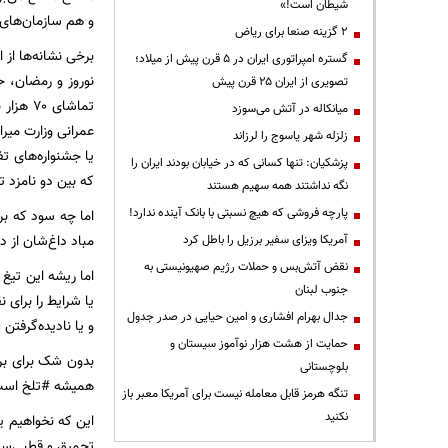
شیطان است!»
و هم سازمان‌های 
۲ گزینه صنعا برای ریاض
گستره امپراتوری ایران در ۵ قرن پیش از میلاد؛
تصویری از ایران ۲۵ قرن پیش
میانکاله در آتش می‌سوزد
زلزله شهر یاسوج را لرزاند
پزشکیان: تنها کسانی که در خیابان بودند ایران را
که بین دو نامزد 
نگه نداشتند همه سهیم هستند
پارچه فروشی که هیچ نسبتی با بانک آینده ندارد!
اما چه سود که بر
مباد داغ‌شان از د
آمریکا ویزای سفیر برزیل را باطل کرد
نقض آتش‌بس و حملات رژیم صهیونیستی به
اما ریشه این تیغ
جنوب لبنان
یا شرایط را برای 
جدال بهرام افشاری و امین حیایی در صدر جدول
و یا نادیده‌گرفتن ۷۰۰ هزار نفر است
حمایت از هشت هزار نوآموز سیستان و
بدون شک برای برخ
بلوچستانی
همیشه #تلخ است‌.
تنگه هرمز قابل معامله نیست برای آمریکا معبر باز
نکنید
این که نخواهیم ی
تحمیق و قطبی‌سازی