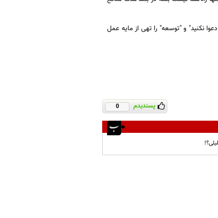
عوا نکنید" و "توسعه" را تهی از مایه عمل
پسندیدم
0
یلی؟!