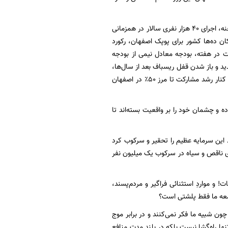
برخی نشانه‌ها از این حال بهتر، رکورد تعداد رویدادهای شهری، اجرای هم‌زمان ۵ کنسرت روی یک صحنه، اجرای ۴۰ هزار نفری سالار در همزمانی
ت ۲۰۰ گروه و حتی فراتر، نقاشی کودکان ده‌ها کشور برای پوپک اصفهان، رکورد
ری "تاپای جان"، فعالیت ۳ هزار مرکز فرهنگی مردمی، برگزاری متوسط ۳ کنسرت در هفته، بودجه معادل نیمی از بودجه
ای گردشگری در شهر و برپایی ۱۴۰۰ کارگاه مرمت در استان، تاسیس ۵ موزه جدید و باز شدن قفل ریسباف بعد از سال‌ها،
یا جشنواره‌های تفریحی ۱۰۰ هزار نفری خانواده‌ها در همین ۲ یا ۳ سال اخیر است. این را بگذارید در کنار رشد مشارکت تا مرز ۵۰٪ در اصفهان
ه و چشمان خود را بر واقعیت بسته‌اند تا
این سرمایه عظیم را تحقیر و سرکوب کرد
های ناقص و سیاه در سرکوب یک میلیون نفر
و مواردِ استثنائی فراگیر و مردم‌پسند،
امعه ما فقط پلشتی است؟
ون شبیه ما فکر نمی‌کنند و در برابر موج
نها راه‌گشا نیست بلکه در بلند مدت منافع