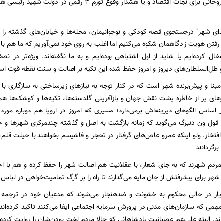
نتیجه دعوتش از روحانی برای نجات اقتصاد و یا هشدار وقو
ی شهر" درجستجوی قصه کودکی و نوجوانیمان، محله‌ها و خیابان‌های گذشته را در
رفتن هویت زادگاهمان شکوه می‌کنیم اما اغلب به روی خود نمی‌آوریم که ما هم با 
شغال کرده‌ایم یا شاید از اول اشتباهی بوده‌ایم و به ما نگفته‌اند. ویژه‌تر در 
 ظل‌السلطان‌های دیروز و امروز حفظ شده این تکیه بر اصالت و سنت نقطه قوت ا
نا و پیش‌برنده شهر است که در کنار توجه به نیازهای زیرساختی به سازگاری با 
ذرهای پر از خاطره پشت نقش جهان و بازآفرینی گلدسته‌ها، تکیه‌ها و کوشک‌ها ه
اساس الگوهای دیرینه‌اش برمی‌دارد؛ مسیری که امروز در اروپا هم دوباره مور
از قول ون دنبرگ می‌گوید که زمانه بازگشت به اصل و گذشته چندمرکزی شهرها و
 افتخار. ولو اینکه عمرو عاص‌های گرفتار در تحجر و فاشیسم بخواهند با حیلت قلم
برگردانند
 مردم شهرند که به جای شعار، با عقلانیت هم اصالت شهر را حفظ کرده و هم با اح
به شهر برای پیشرفتش از جان مایه می‌گذارند تا راه را بر گرگ تمامیت‌خواهی در لب
ار در حالی محکوم به خشونت و ضدهنجار می‌شوند که مدعیان خود در ترجمه کت
ی که سازمان‌های مدنی در پرورش سرمایه اجتماعی ایفا می‌کنند تاکید کرده‌‌اند. ا
د. البته علی‌رغم عصبانیت پادشاهانی که حالا مردم لخت بودن‌شان را روایت کرده‌ا