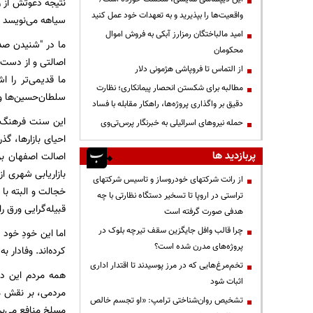
واقعیت‌ها را بپذیرید و به تعهدات خود عمل کنید
سیاهه می‌نویسد
امید مالباختگان رمزارز آبکی به فروش اموال
ما در "شنیدن صدا
محکومان
اصالتی و از دست 
از التماس تا فروپاشی هژمونی دلار
ما قدیمی‌تر را ا
مطالبه برای شکستن انحصار پیمانکاری؛ نظارت
سلطان‌حسین‌ها و
دقیق بر واگذاری پروژه‌ها، راهکار مقابله با فساد
این سنت فرهنگ‌مب
حمله نیروهای اسرائیلی به خبرنگار پرس‌تی‌وی
احیای بازارها، گ
پربازدید ها
اصالت اصفهان بر 
بازاریابی شهری 
از رانت‌ شرکتهای خودروساز و تاسیس شرکتهای
خجالت و البته با
تراستی در اروپا تا تسخیر دستگاه نظارتی با چه
قبیله‌گرایی ورق را 
هدفی صورت گرفته است
چرا قالب وافل جایگزین سقف تیرچه بلوک در
اما این خودِ خود
پروژه‌های مدرن شده است؟
کرده‌اند. وفادار 
تخم‌مرغ‌هایی که در مرز پوسیدند تا اقتدار اداری
همه مردم این دی
اثبات شود
مردمی، بر نقش مهم
تشخیص روان‌شناختی ترامپ: «او تجسم خالص
مسلخ منافع می‌برن