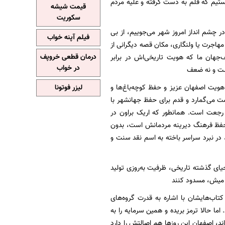
ع تورم ۳ رقمی در دولت شهید رئیسی هستیم که قلم به دست گرفته و علیه مردم
قیمت شیشه
سکوریت
 چشم انداز امروز شهر می‌جوییم، از بی
فیلم آپنه خواب
مهاجرت یا ولنگاری، مکان قصه دیگرانی از
نصف‌جهان ما که هویت تاریخی‌اش در برابر
درمان قطعی خروپف
در خواب
ست و نه ضعف
هویت اصفهان عزیز و حفظ کوچه‌باغ‌ها و
لیزر فوتونا
مت می‌گمارد و قدم برای حفظ جهانشهر با
د رجعت است. همانطور که اریک براون در
 حفظ فرهنگ دیرینه مردمانش است، بدون
، در نبرد سراسر باخته به اسم نقد سنت و
یای گذشته تاریخی، ظرفیت به‌روزی تولید
اس میش، مسدود کنند
اب‌هایشان با اشاره به قدرت گروه‌های
ما حالا ترمز بریده و همین سرمایه را به
ند، اصفهان این روزها هم اصالتش را دارد