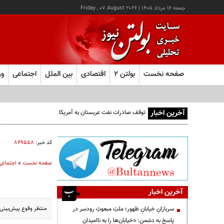
جمعه ۱۶ مرداد ۱۴۰۵
|
Friday , 07 August 2026
صفحه نخست
بولتن ۲
اقتصادی
بین الملل
اجتماعی
ور
آخرین اخبار
توقف صادرات نفت عربستان به آمریکا
کد خبر:
۸۴۹۵۵۸
صفحه نخست
»
اجتماعی
آخرین اخبار
منتظر وقوع پیش‌بینی‌
سربازانِ خیابانِ ظهور؛ ملتِ مبعوثِ رودسر در
پاسخ به دشمن: «خیابان‌ها را به ناامیدان