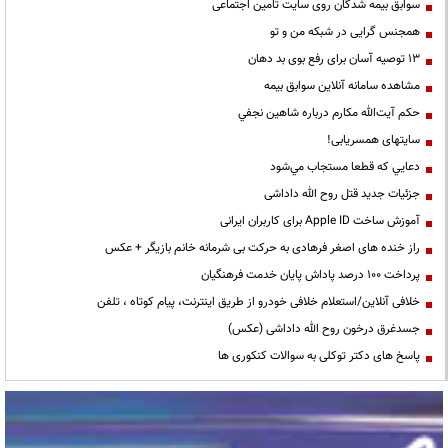
سوابق بیمه شدگان روی سایت تامین اجتماعی
همجنس گرایی در شبکه من و تو
13 توصیه آسان برای رفع بوی بد دهان
مشاهده سامانه آنلاين سوابق بیمه
حكم آيت‌الله مكارم درباره شاهين نجفي
سایتهای همسریابی!
دعايي كه قطعا مستجاب مي‌شود
جزئیات جدید قتل روح الله داداشی
آموزش ساخت Apple ID برای کاربران ایرانی
راز خنده های اصغر فرهادی به حرکت بی شرمانه خانم بازیگر + عکس
پرداخت ۱۰۰ درصد پاداش پایان خدمت فرهنگیان
خلافی آنلاین/استعلام خلافی خودرو از طریق اینترنت، پیام کوتاه ، تلفن
جسدغرق درخون روح الله داداشی (عکس)
پاسخ های دکتر توکلی به سوالات کنکوری ها