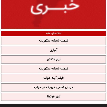
لینک های مفید
قیمت شیشه سکوریت
آلپاری
بیم دتکتور
قیمت شیشه سکوریت
فیلم آپنه خواب
درمان قطعی خروپف در خواب
لیزر فوتونا