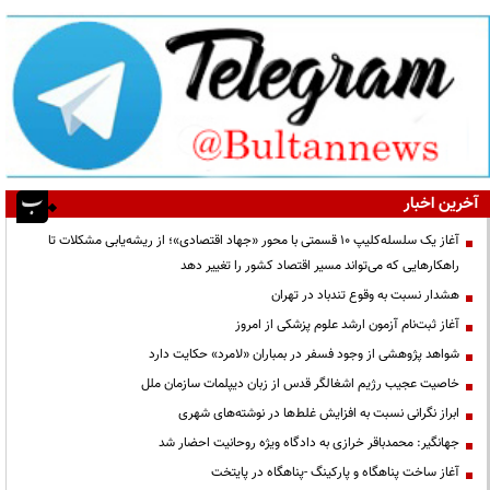
آخرین اخبار
آغاز یک سلسله‌کلیپ ۱۰ قسمتی با محور «جهاد اقتصادی»؛ از ریشه‌یابی مشکلات تا
راهکارهایی که می‌تواند مسیر اقتصاد کشور را تغییر دهد
هشدار نسبت به وقوع تندباد در تهران
آغاز ثبت‌نام آزمون ارشد علوم پزشکی از امروز
شواهد پژوهشی از وجود فسفر در بمباران «لامرد» حکایت دارد
خاصیت عجیب رژیم اشغالگر قدس از زبان دیپلمات سازمان ملل
ابراز نگرانی نسبت به افزایش غلط‌ها در نوشته‌های شهری
جهانگیر: محمدباقر خرازی به دادگاه ویژه روحانیت احضار شد
آغاز ساخت پناهگاه و پارکینگ -پناهگاه در پایتخت