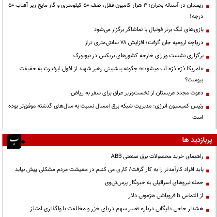
ریمـدان در آستانه بحران؛ ۳ هزار کامیون قفل، صف ۵۰ کیلومتری و گاز مایع زیر آفتاب ۵۰
درجه!
بازی‌های لیگ برتر فوتبال با تماشاگر برگزار می‌شود
دریاچه ارومیه جان گرفت؛ افزایش ۷۸ سانتی‌متری تراز
برگزاری نشست وزرای خارجه کشورهای بریکس در نیویورک
«آمریکا ذرّه ذرّه آب میشود»؛ چگونه پیشبینی رهبر شهید از افول ابرقدرت به حقیقت
پیوست؟
دعوت مجدد عربستان از نخست‌وزیر عراق برای سفر به ریاض
رئیس کمیسیون انرژی: مدیریت شبکه برق امسال نسبت به سال‌های گذشته موفق‌تر بوده
است
پربازدید ها
راهنمای خرید محصولات برق صنعتی ABB
باید افراد کارآمدتر را به کار گرفت/ کاری می کنیم در معیشت مردم مشکلی پیش نیاید
حمله نیروهای اسرائیلی به خبرنگار پرس‌تی‌وی
از التماس تا فروپاشی هژمونی دلار
هشدار حاجی دلیگانی درباره تغییر سهم دریای خزر و مخالفت با واگذاری امتیاز