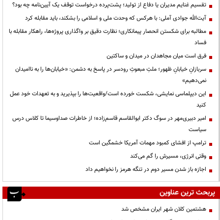
تقسیم غنایم مدیران یا دفاع از تولید؛ پشت‌پرده درخواست توقف یک آیین‌نامه چه بود؟
آیت‌الله جوادی آملی: با هرکس که وحدت ملی و اسلامی را بشکند، باید مقابله کرد
مطالبه برای شکستن انحصار پیمانکاری؛ نظارت دقیق بر واگذاری پروژه‌ها، راهکار مقابله با
فساد
فرق است میان مجاهدان در میدان و ساکتین
سربازانِ خیابانِ ظهور؛ ملتِ مبعوثِ رودسر در پاسخ به دشمن: «خیابان‌ها را به ناامیدان
نمی‌دهیم»
این دیپلماسی نمایشی، شکست خورده است/واقعیت‌ها را بپذیرید و به تعهدات خود عمل
کنید
امیر دبیری‌مهر در سوگ دکتر ابوالقاسم قاسم‌زاده؛ از خاطرات صداوسیما تا کلاس درس
سیاست
ترامپ از افشای کمبود مهمات آمریکا خشمگین است
وقتی انرژی، مسیرش را گم می‌کند
اجازه باز شدن مسیر دوم در تنگه هرمز را نخواهیم داد
پربحث ترین عناوین
هشتمین کلان شهر ایران مشخص شد