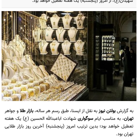
شهیدان(ع)، از امروز (پنجشنبه) یک هفته تعطیل خواهد بود.
به گزارش
بولتن نیوز
به نقل از ایسنا، طبق رسم هر ساله،
بازار طلا
و جواهر
تهران
، به مناسب ایام
سوگواری
شهادت اباعبدالله الحسین (ع) یک هفته
تعطیل خواهد بود؛ بدین ترتیب امروز (پنجشنبه) آخرین روز بازار طلایی
تهران بود.