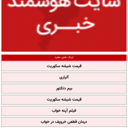
لینک های مفید
قیمت شیشه سکوریت
آلپاری
بیم دتکتور
قیمت شیشه سکوریت
فیلم آپنه خواب
درمان قطعی خروپف در خواب