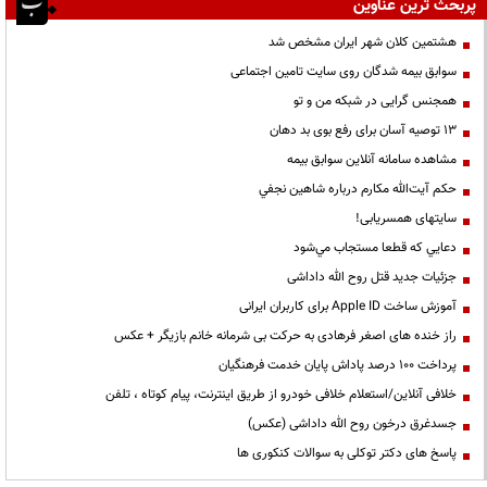
پربحث ترین عناوین
هشتمین کلان شهر ایران مشخص شد
سوابق بیمه شدگان روی سایت تامین اجتماعی
همجنس گرایی در شبکه من و تو
13 توصیه آسان برای رفع بوی بد دهان
مشاهده سامانه آنلاين سوابق بیمه
حكم آيت‌الله مكارم درباره شاهين نجفي
سایتهای همسریابی!
دعايي كه قطعا مستجاب مي‌شود
جزئیات جدید قتل روح الله داداشی
آموزش ساخت Apple ID برای کاربران ایرانی
راز خنده های اصغر فرهادی به حرکت بی شرمانه خانم بازیگر + عکس
پرداخت ۱۰۰ درصد پاداش پایان خدمت فرهنگیان
خلافی آنلاین/استعلام خلافی خودرو از طریق اینترنت، پیام کوتاه ، تلفن
جسدغرق درخون روح الله داداشی (عکس)
پاسخ های دکتر توکلی به سوالات کنکوری ها