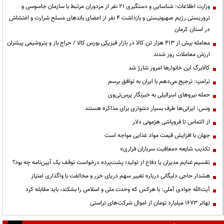
وزارت اطلاعات: شناسایی و دستگیری ۲۱ نفر از مزدوران مرتبط با سازمان جاسوسی و
تروریستی رژیم صهیونیستی و بازداشت ۴ نفر از اعضای باندهای مسلح شرارت و اغتشاش
در استان کرمان
معامله بیش از ۴۱۳ هزار تن کالا در بازار فیزیکی بورس کالا / حراج باز و پتروشیمی پیشران
ارزش معاملات روز شدند
کالابرگ این خانوارها امروز شارژ شد
ترامپ: ترجیح می‌دهم با ایران به توافق برسم
حمله نیروهای اسرائیلی به خبرنگار پرس‌تی‌وی
ونس: ایرانی‌ها طرف بسیار دشواری برای مذاکره هستند
از التماس تا فروپاشی هژمونی دلار
جهان با افزایش قیمت مواد غذایی مواجه است
تکذیب شایعه «معافیت سربازان فراری»
تقسیم غنایم مدیران یا دفاع از تولید؛ پشت‌پرده درخواست توقف یک آیین‌نامه چه بود؟
هشدار حاجی دلیگانی درباره تغییر سهم دریای خزر و مخالفت با واگذاری امتیاز
آیت‌الله جوادی آملی: با هرکس که وحدت ملی و اسلامی را بشکند، باید مقابله کرد
تهاتر ۱۶۷۳ میلیارد تومان از اموال شرکت‌های تراستی