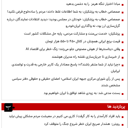
مبادا اختیار تنگه هرمز را به دشمن بدهید
صمصامی خطاب به پزشکیان: به شما اطلاعات غلط دادند؛ مردم را ساده‌لوح فرض نکنید!
صمصامی خطاب به پزشکیان: خودتان در مجلس بودید؛ دیدید انتقادات نمایندگان درباره
گران‌سازی ارز بود، نه واگذاری ایران‌خودرو
پزشکیان: خدمت بی‌منت و مشارکت مردمی، پایه حل مشکلات کشور است
قیمت‌ برنج ایرانی همچنان در کانال ۴۵۰ تا ۵۵۰ هزار تومان
وقتی دیتاسنترها از هوش مصنوعی جلو می‌زنند؛ زنگ خطر برای اقتصاد AI
از خبرسازی تا جریان‌سازی نقشه راه مدیران هوشمند
«چرا نباید از شما متنفر باشند؟»؛ پاسخ معنادار یک کاربر خارجی به قدرت و توانمندی
ایرانیان
پس از رأی شورای مرکزی جبهه ایران اسلامی؛ اعضای حقیقی و حقوقی دفتر سیاسی
مشخص شدند
بسنت مدعی شد: به زودی شاهد توافق با ایران خواهیم بود
پربازدید ها
باید افراد کارآمدتر را به کار گرفت/ کاری می کنیم در معیشت مردم مشکلی پیش نیاید
رویترز: هشدار صریح ایران خطر شروع جنگ را متوقف کرد