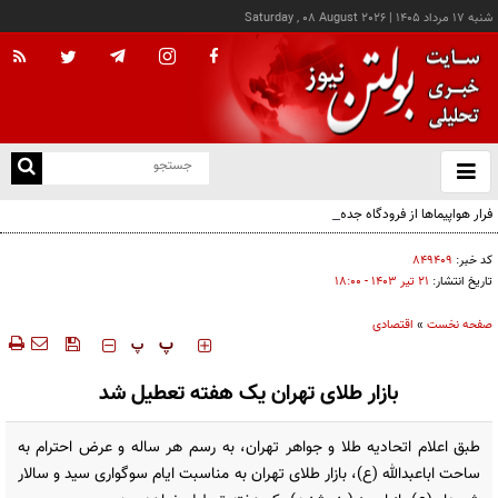
شنبه ۱۷ مرداد ۱۴۰۵
|
Saturday , 08 August 2026
از
و
ته
فرار هواپیماها از فرودگاه جده عربستان
ن
نو
کد خبر:
۸۴۹۴۰۹
تاریخ انتشار:
۲۱ تير ۱۴۰۳ - ۱۸:۰۰
صفحه نخست
»
اقتصادی
‍‍‍ پ
پ
بازار طلای تهران یک هفته تعطیل شد
طبق اعلام اتحادیه طلا و جواهر تهران، به رسم هر ساله و عرض احترام به
ساحت اباعبدالله (ع)، بازار طلای تهران به مناسبت ایام سوگواری سید و سالار