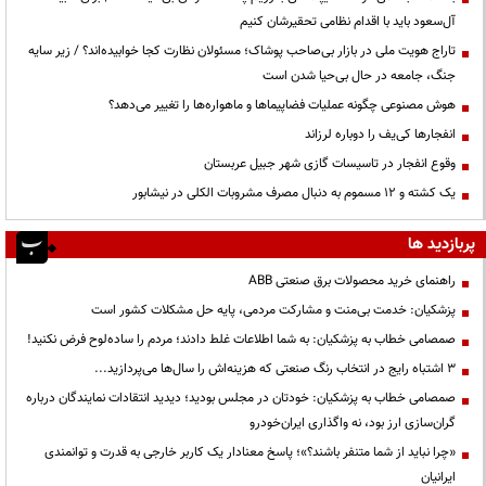
آل‌سعود باید با اقدام نظامی تحقیرشان کنیم
تاراج هویت ملی در بازار بی‌صاحب پوشاک؛ مسئولان نظارت کجا خوابیده‌اند؟ / زیر سایه
جنگ، جامعه در حال بی‌حیا شدن است
هوش مصنوعی چگونه عملیات فضاپیماها و ماهواره‌ها را تغییر می‌دهد؟
انفجارها کی‌یف را دوباره لرزاند
وقوع انفجار در تاسیسات گازی شهر جبیل عربستان
یک کشته و ۱۲ مسموم به دنبال مصرف مشروبات الکلی در نیشابور
پربازدید ها
راهنمای خرید محصولات برق صنعتی ABB
پزشکیان: خدمت بی‌منت و مشارکت مردمی، پایه حل مشکلات کشور است
صمصامی خطاب به پزشکیان: به شما اطلاعات غلط دادند؛ مردم را ساده‌لوح فرض نکنید!
3 اشتباه رایج در انتخاب رنگ صنعتی که هزینه‌اش را سال‌ها می‌پردازید...
صمصامی خطاب به پزشکیان: خودتان در مجلس بودید؛ دیدید انتقادات نمایندگان درباره
گران‌سازی ارز بود، نه واگذاری ایران‌خودرو
«چرا نباید از شما متنفر باشند؟»؛ پاسخ معنادار یک کاربر خارجی به قدرت و توانمندی
ایرانیان