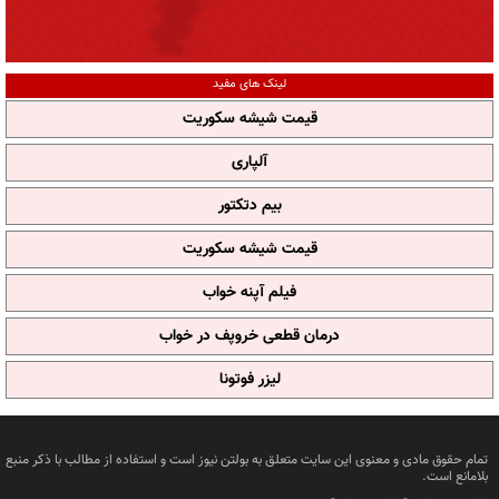
لینک های مفید
قیمت شیشه سکوریت
آلپاری
بیم دتکتور
قیمت شیشه سکوریت
فیلم آپنه خواب
درمان قطعی خروپف در خواب
لیزر فوتونا
تمام حقوق مادی و معنوی این سایت متعلق به بولتن نیوز است و استفاده از مطالب با ذکر منبع
بلامانع است.