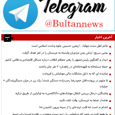
آخرین اخبار
عالم اهل سنت مهاباد : اربعین حسینی جلوه وحدت اسلامی است
یحیی سریع: ارتش یمن مزدوران وابسته به عربستان را در تعز هدف گرفت
دیدار و گفتگوی رئیس‌جمهور با رهبر معظم انقلاب درباره مسائل اقتصادی و نظامی کشور
حمله مسلحانه به قهوه‌خانه‌ای در زاهدان؛ ۲ نفر جان باختند
نماینده ای که به دلیل مشکلات مالی موبایلش را فروخت
۵ متهم در پرونده قتل حمیدرضا رجب‌زاده دستگیر شدند/ یک زن در میان دستگیرشدگان +
جزئیات
واشنگتن درحال بررسی انتقال موشک‌های «آتاکامس» به اوکراین از طریق ترکیه
هشدار صنعا به عربستان: وقت تلف نکنید
اعدام بد است اما قلب تپنده‌ای را از سینه بیرون کشیدن نه!
به همه ثابت می‌شود که دیپلماسی با رژیم پست سعودی بی‌فایده است| برای تنبیه