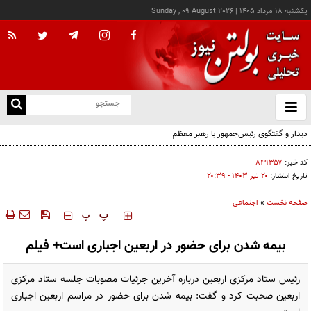
يکشنبه ۱۸ مرداد ۱۴۰۵
|
Sunday , 09 August 2026
از
و
ته
دیدار و گفتگوی رئیس‌جمهور با رهبر معظم انقلاب درباره مسائل اقتصادی و نظامی کشور
ن
نو
کد خبر:
۸۴۹۳۵۷
تاریخ انتشار:
۲۰ تير ۱۴۰۳ - ۲۰:۳۹
صفحه نخست
»
اجتماعی
‍‍‍ پ
پ
بیمه شدن برای حضور در اربعین اجباری است+ فیلم
رئیس ستاد مرکزی اربعین درباره آخرین جرئیات مصوبات جلسه ستاد مرکزی
اربعین صحبت کرد و گفت: بیمه شدن برای حضور در مراسم اربعین اجباری