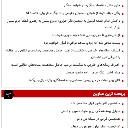
جای خالی «اقتصاد جنگی» در شرایط جنگی
وقتی دیتاسنترها از هوش مصنوعی جلو می‌زنند؛ زنگ خطر برای اقتصاد AI
واکنش امام جمعه اردبیل به سخنان باقر خرازی: دروغ بستن به رهبری قطعاً جرم بسیار
بزرگی است
از خبرسازی تا جریان‌سازی نقشه راه مدیران هوشمند
بسنت مدعی شد: به زودی شاهد توافق با ایران خواهیم بود
اعتراف رسانه‌های خارجی به شکست ترامپ؛ حاصل مجاهدت رسانه‌های انقلابی در مقابله
با دروغ‌پراکنی دشمنان
اعتراف رسانه‌های خارجی به شکست ترامپ حاصل مجاهدت رسانه‌های انقلابی است
مبادا اختیار تنگه هرمز را به دشمن بدهید
اتاق پول دولت در دل بورس؛ مستمری بازنشستگان، وثیقه بازی بزرگ‌ها
پربحث ترین عناوین
هشتمین کلان شهر ایران مشخص شد
سوابق بیمه شدگان روی سایت تامین اجتماعی
همجنس گرایی در شبکه من و تو
13 توصیه آسان برای رفع بوی بد دهان