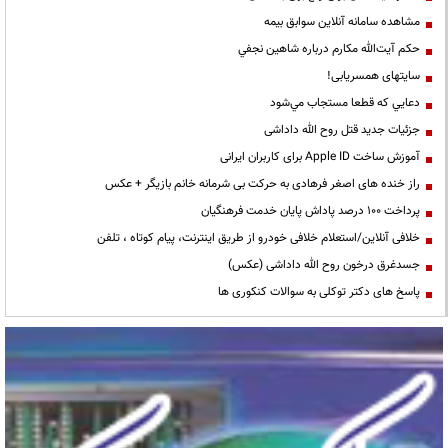
مشاهده سامانه آنلاين سوابق بیمه
حكم آيت‌الله مكارم درباره شاهين نجفي
سایتهای همسریابی!
دعايي كه قطعا مستجاب مي‌شود
جزئیات جدید قتل روح الله داداشی
آموزش ساخت Apple ID برای کاربران ایرانی
راز خنده های اصغر فرهادی به حرکت بی شرمانه خانم بازیگر + عکس
پرداخت ۱۰۰ درصد پاداش پایان خدمت فرهنگیان
خلافی آنلاین/استعلام خلافی خودرو از طریق اینترنت، پیام کوتاه ، تلفن
جسدغرق درخون روح الله داداشی (عکس)
پاسخ های دکتر توکلی به سوالات کنکوری ها