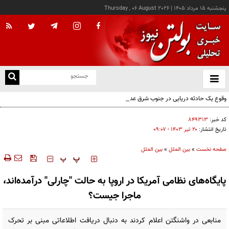
پنجشنبه ۱۵ مرداد ۱۴۰۵
|
Thursday , 06 August 2026
از
و
ته
وقوع یک حادثه دریایی در جنوب شرق عدن
ن
نو
کد خبر:
۸۴۹۳۱۳
تاریخ انتشار:
۲۰ تير ۱۴۰۳ - ۰۹:۰۷
صفحه نخست
»
بین الملل
»
بین الملل
‍‍‍ پ
پ
پایگاه‌های نظامی آمریکا در اروپا به حالت "چارلی" درآمده‌اند،
ماجرا جیست؟
منابعی در واشنگتن اعلام کردند به دنبال دریافت اطلاعاتی مبنی بر تحرک