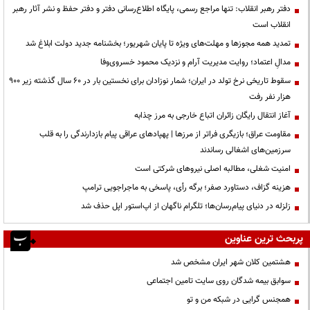
دفتر رهبر انقلاب: تنها مراجع رسمی، پایگاه اطلاع‌رسانی دفتر و دفتر حفظ و نشر آثار رهبر
انقلاب است
تمدید همه مجوزها و مهلت‌های ویژه تا پایان شهریور؛ بخشنامه جدید دولت ابلاغ شد
مدالِ اعتماد؛ روایت مدیریت آرام و نزدیک محمود خسروی‌وفا
سقوط تاریخی نرخ تولد در ایران؛ شمار نوزادان برای نخستین بار در ۶۰ سال گذشته زیر ۹۰۰
هزار نفر رفت
آغاز انتقال رایگان زائران اتباع خارجی به مرز چذابه
مقاومت عراق؛ بازیگری فراتر از مرزها | پهپادهای عراقی پیام بازدارندگی را به قلب
سرزمین‌های اشغالی رساندند
‌امنیت شغلی، مطالبه اصلی نیروهای شرکتی است
هزینه گزاف، دستاورد صفر؛ برگه رأی، پاسخی به ماجراجویی ترامپ
زلزله در دنیای پیام‌رسان‌ها؛ تلگرام ناگهان از اپ‌استور اپل حذف شد
پربحث ترین عناوین
هشتمین کلان شهر ایران مشخص شد
سوابق بیمه شدگان روی سایت تامین اجتماعی
همجنس گرایی در شبکه من و تو