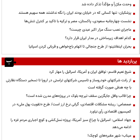
وحدت مکرّراً و مؤکّداً تذکر داده شد
پزشکیان: تنها کسانی که در خیابان بودند ایران را نگه نداشتند همه سهیم هستند
نشست چهارجانبه سعودی، پاکستان، مصر و ترکیه با تاکید بر کنترل تنش‌ها
ماجرای نصب سنگ مزار اکبر عبدی چیست؟
کدام اهداف زیرساختی در مدار ایران قرار دارد؟
بحران اینفانتینو؛ از طرح جنجالی تا اتهام باج‌خواهی و قربانی کردن اسپانیا
پربازدید ها
شیخ نعیم قاسم: توافق ایران و آمریکا، اسرائیل را مهار کرد
از رانت‌ شرکتهای خودروساز و تاسیس شرکتهای تراستی در اروپا تا تسخیر دستگاه نظارتی
با چه هدفی صورت گرفته است
چرا قالب وافل جایگزین سقف تیرچه بلوک در پروژه‌های مدرن شده است؟
صمصامی: ریشه مشکلات اقتصادی، گرانی نرخ ارز است/ طرح «تقویت پول ملی» در
کمیسیون اقتصادی رأی نیاورد
جهاد اسلامی: اسرائیل با چراغ سبز آمریکا، پروژه نسل‌کشی و کوچ اجباری مردم غزه را
ادامه می‌دهد
میناب؛ شهرِ مقبره‌های کوچک!