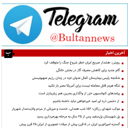
آخرین اخبار
رویترز: هشدار صریح ایران خطر شروع جنگ را متوقف کرد
گام جدید برای کاهش مصرف گاز در بخش خانگی
شکنجه رئیس بیمارستان کمال عدوان غزه در زندان رژیم صهیونیستی
تنگه هرمز قابل معامله نیست برای آمریکا معبر باز نکنید
پیامدهای کنوانسیون خزر از واگذاری بحرین هم زیان‌بارتر است
از دشمن ذره ای امید خیرخواهی نباید داشته باشیم
موکب شهدای رزکان؛ ۱۵۲ شب همدلی، خدمت و میزبانی از مردم ولایت‌مدار شهریار
پل شهرستان پل‌سفید پس از ۲۵ سال به مرحله بهره‌برداری رسید
گستره امپراتوری ایران در ۵ قرن پیش از میلاد؛ تصویری از ایران ۲۵ قرن پیش