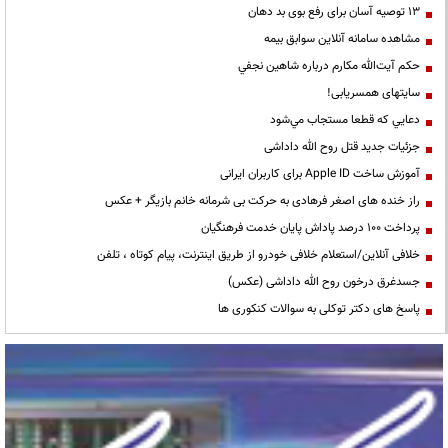
13 توصیه آسان برای رفع بوی بد دهان
مشاهده سامانه آنلاين سوابق بیمه
حكم آيت‌الله مكارم درباره شاهين نجفي
سایتهای همسریابی!
دعايي كه قطعا مستجاب مي‌شود
جزئیات جدید قتل روح الله داداشی
آموزش ساخت Apple ID برای کاربران ایرانی
راز خنده های اصغر فرهادی به حرکت بی شرمانه خانم بازیگر + عکس
پرداخت ۱۰۰ درصد پاداش پایان خدمت فرهنگیان
خلافی آنلاین/استعلام خلافی خودرو از طریق اینترنت، پیام کوتاه ، تلفن
جسدغرق درخون روح الله داداشی (عکس)
پاسخ های دکتر توکلی به سوالات کنکوری ها