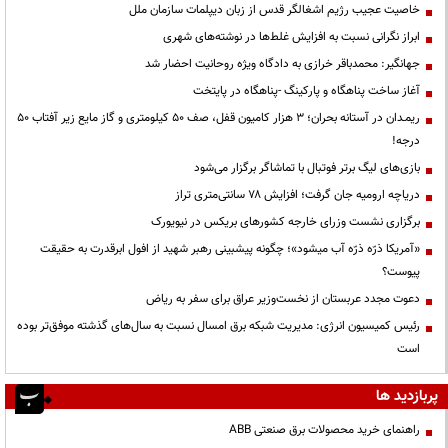
خاصیت عجیب رژیم اشغالگر قدس از زبان دیپلمات سازمان ملل
ابراز نگرانی نسبت به افزایش غلط‌ها در نوشته‌های شهری
جهانگیر: محمدباقر خرازی به دادگاه ویژه روحانیت احضار شد
آغاز ساخت پناهگاه و پارکینگ -پناهگاه در پایتخت
ریمـدان در آستانه بحران؛ ۳ هزار کامیون قفل، صف ۵۰ کیلومتری و گاز مایع زیر آفتاب ۵۰
درجه!
بازی‌های لیگ برتر فوتبال با تماشاگر برگزار می‌شود
دریاچه ارومیه جان گرفت؛ افزایش ۷۸ سانتی‌متری تراز
برگزاری نشست وزرای خارجه کشورهای بریکس در نیویورک
«آمریکا ذرّه ذرّه آب میشود»؛ چگونه پیشبینی رهبر شهید از افول ابرقدرت به حقیقت
پیوست؟
دعوت مجدد عربستان از نخست‌وزیر عراق برای سفر به ریاض
رئیس کمیسیون انرژی: مدیریت شبکه برق امسال نسبت به سال‌های گذشته موفق‌تر بوده
است
پربازدید ها
راهنمای خرید محصولات برق صنعتی ABB