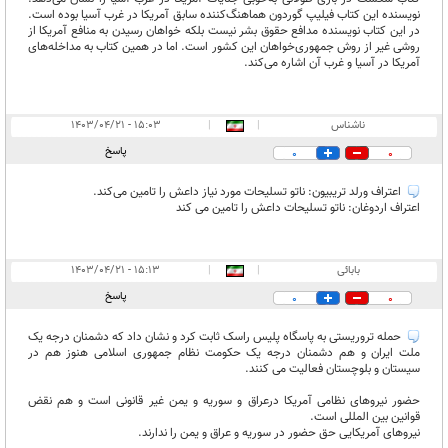
نویسنده این کتاب فیلیپ گوردون هماهنگ‌کننده سابق آمریکا در غرب آسیا بوده است.
در این کتاب نویسنده مدافع حقوق بشر نیست بلکه خواهان رسیدن به منافع آمریکا از
روشی غیر از روش جمهوری‌خواهان این کشور است. اما در همین کتاب به مداخله‌های
آمریکا در آسیا و غرب آن اشاره می‌کند.
ناشناس
|
|
۱۵:۰۳ - ۱۴۰۳/۰۴/۲۱
پاسخ
0
0
اعتراف ورلد تریبیون: ناتو تسلیحات مورد نیاز داعش را تامین می‌کند.
اعتراف اردوغان: ناتو تسلیحات داعش را تامین می کند
بابائی
|
|
۱۵:۱۳ - ۱۴۰۳/۰۴/۲۱
پاسخ
0
0
حمله تروریستی به پاسگاه پلیس راسک ثابت کرد و نشان داد که دشمنان درجه یک
ملت ایران و هم دشمنان درجه یک حکومت نظام جمهوری اسلامی هنوز هم در
سیستان و بلوچستان فعالیت می کنند.
حضور نیروهای نظامی آمریکا درعراق و سوریه و یمن غیر قانونی است و هم نقض
قوانین بین المللی است.
نیروهای آمریکایی حق حضور در سوریه و عراق و یمن را ندارند.