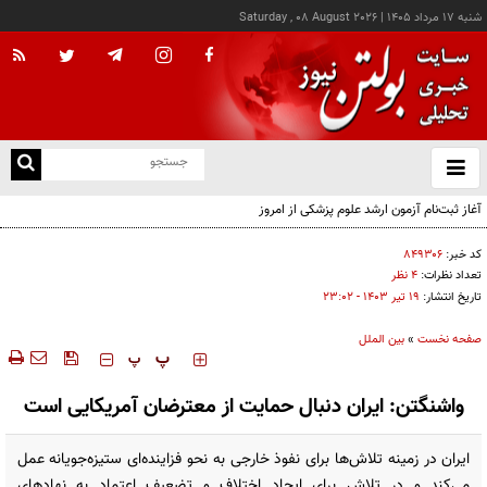
شنبه ۱۷ مرداد ۱۴۰۵
|
Saturday , 08 August 2026
از
و
ته
آغاز ثبت‌نام آزمون ارشد علوم پزشکی از امروز
ن
نو
کد خبر:
۸۴۹۳۰۶
تعداد نظرات:
۴ نظر
تاریخ انتشار:
۱۹ تير ۱۴۰۳ - ۲۳:۰۲
صفحه نخست
»
بین الملل
‍‍‍ پ
پ
واشنگتن: ایران دنبال حمایت از معترضان آمریکایی است
ایران در زمینه تلاش‌ها برای نفوذ خارجی به نحو فزاینده‌ای ستیزه‌جویانه عمل
می‌کند و در تلاش برای ایجاد اختلاف و تضعیف اعتماد به نهادهای