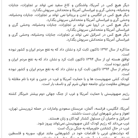
دیگر هیچ کس در آمریکا، واشنگتن و کاخ سفید نمی تواند بر تجاوزات، جنایات
وحشیانه، وحشی گری و غیرانسانی آمریکا و متحدانش سرپوش بگذارد.
دیگر هیچ کس در انگلیس و لندن و بریتانیا نمی تواند بر تجاوزات، جنایات وحشیانه،
وحشی گری و غیرانسانی آمریکا و متحدانش سرپوش بگذارد.
دیگر هیچ کس در اروپا نمی تواند بر تجاوزات، جنایات وحشیانه، وحشی گری و
غیرانسانی آمریکا و متحدانش سرپوش بگذارد.
دیگر هیچ کس در اسرائیل نمی تواند بر تجاوزات، جنایات وحشیانه، وحشی گری و
غیرانسانی آمریکا و متحدانش سرپوش بگذارد.
مذاکره از سال 1392 تاکنون ثابت کرد و نشان داد که به نفع مردم ایران و کشور نبوده
است.
توافق هسته ای از سال 1394 تاکنون ثابت کرد و نشان داد که به نفع مردم ایران و
کشور نبوده است.
برجام از سال 1394 تاکنون ثابت کرد و نشان داد که به نفع مردم ایران و کشور نبوده
است.
کودک کشی صهیونیست ها و با حمایت آمریکا و غرب در جنین و غزه با نام مقابله با
نیروهای مقاومت برای جامعه جهانی شرم آور و تاسف بار است.
رژیم صهیونیستی با حمایت آمریکا و غرب از جنگ جهانی دوم بیشتر خبرنگار کشته
است.
آمریکا، انگلیس، فرانسه، آلمان، عربستان سعودی وامارات در حمله تروریستی تهران،
اهواز و سایر شهرهای ایران دست داشتند.
اسرائیل و حامیان آن مسئول کشتار کودکان و زنان هستند.
غرب می‌داند که رژیم کودک کش صهیونیستی نمی‌تواند پیروز شود.
غرب در حال کشاندن خاورمیانه به جنگی بزرگ است
که دولت‌های غربی با اقدامات خود در کشورهایی مانند عراق، سوریه و فلسطین