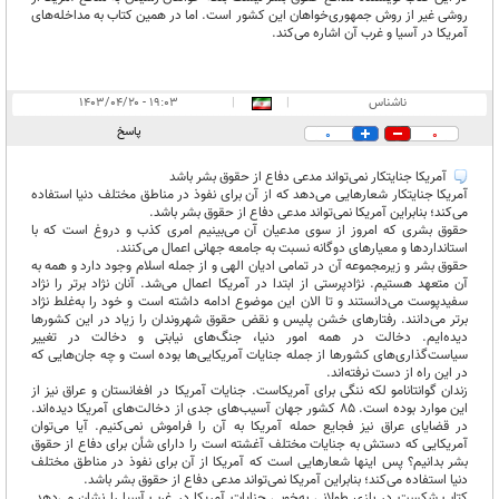
روشی غیر از روش جمهوری‌خواهان این کشور است. اما در همین کتاب به مداخله‌های
آمریکا در آسیا و غرب آن اشاره می‌کند.
ناشناس
|
|
۱۹:۰۳ - ۱۴۰۳/۰۴/۲۰
پاسخ
0
0
آمریکا جنایتکار نمی‌تواند مدعی دفاع از حقوق بشر باشد
آمریکا جنایتکار شعارهایی می‌دهد که از آن برای نفوذ در مناطق مختلف دنیا استفاده
می‌کند؛ بنابراین آمریکا نمی‌تواند مدعی دفاع از حقوق بشر باشد.
حقوق بشری که امروز از سوی مدعیان آن می‌بینیم امری کذب و دروغ است که با
استانداردها و معیارهای دوگانه نسبت به جامعه جهانی اعمال می‌کنند.
حقوق بشر و زیرمجموعه آن در تمامی ادیان الهی و از جمله اسلام وجود دارد و همه به
آن متعهد هستیم. نژادپرستی از ابتدا در آمریکا اعمال می‌شد. آنان نژاد برتر را نژاد
سفیدپوست می‌دانستند و تا الان این موضوع ادامه داشته است و خود را به‌غلط نژاد
برتر می‌دانند. رفتارهای خشن پلیس و نقض حقوق شهروندان را زیاد در این کشورها
دیده‌ایم. دخالت در همه امور دنیا، جنگ‌های نیابتی و دخالت در تغییر
سیاست‌گذاری‌های کشورها از جمله جنایات آمریکایی‌ها بوده است و چه جان‌هایی که
در این راه از دست نرفته‌اند.
زندان گوانتانامو لکه ننگی برای آمریکاست. جنایات آمریکا در افغانستان و عراق نیز از
این موارد بوده است. ۸۵ کشور جهان آسیب‌های جدی از دخالت‌های آمریکا دیده‌اند.
در قضایای عراق نیز فجایع حمله آمریکا به آن را فراموش نمی‌کنیم. آیا می‌توان
آمریکایی که دستش به جنایات مختلف آغشته است را دارای شأن برای دفاع از حقوق
بشر بدانیم؟ پس اینها شعارهایی است که آمریکا از آن برای نفوذ در مناطق مختلف
دنیا استفاده می‌کند؛ بنابراین آمریکا نمی‌تواند مدعی دفاع از حقوق بشر باشد.
کتاب شکست در بازی طولانی به‌خوبی جنایات آمریکا در غرب آسیا را نشان می‌دهد.