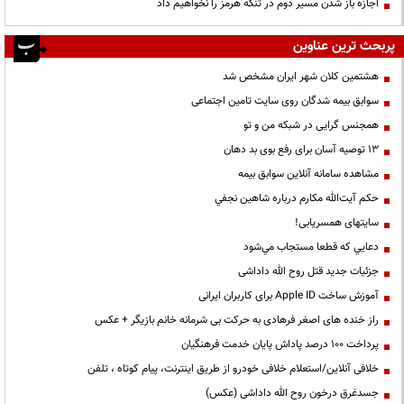
اجازه باز شدن مسیر دوم در تنگه هرمز را نخواهیم داد
پربحث ترین عناوین
هشتمین کلان شهر ایران مشخص شد
سوابق بیمه شدگان روی سایت تامین اجتماعی
همجنس گرایی در شبکه من و تو
13 توصیه آسان برای رفع بوی بد دهان
مشاهده سامانه آنلاين سوابق بیمه
حكم آيت‌الله مكارم درباره شاهين نجفي
سایتهای همسریابی!
دعايي كه قطعا مستجاب مي‌شود
جزئیات جدید قتل روح الله داداشی
آموزش ساخت Apple ID برای کاربران ایرانی
راز خنده های اصغر فرهادی به حرکت بی شرمانه خانم بازیگر + عکس
پرداخت ۱۰۰ درصد پاداش پایان خدمت فرهنگیان
خلافی آنلاین/استعلام خلافی خودرو از طریق اینترنت، پیام کوتاه ، تلفن
جسدغرق درخون روح الله داداشی (عکس)