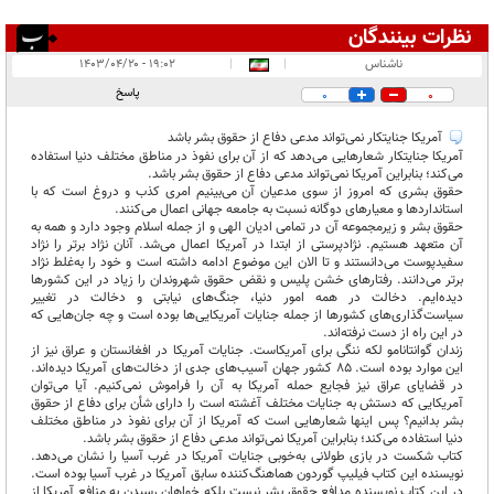
نظرات بینندگان
انتشار یافته:
۴
ناشناس
|
|
۱۹:۰۲ - ۱۴۰۳/۰۴/۲۰
در انتظار بررسی:
پاسخ
0
0
غیر قابل انتشار:
۲
آمریکا جنایتکار نمی‌تواند مدعی دفاع از حقوق بشر باشد
آمریکا جنایتکار شعارهایی می‌دهد که از آن برای نفوذ در مناطق مختلف دنیا استفاده
می‌کند؛ بنابراین آمریکا نمی‌تواند مدعی دفاع از حقوق بشر باشد.
حقوق بشری که امروز از سوی مدعیان آن می‌بینیم امری کذب و دروغ است که با
استانداردها و معیارهای دوگانه نسبت به جامعه جهانی اعمال می‌کنند.
حقوق بشر و زیرمجموعه آن در تمامی ادیان الهی و از جمله اسلام وجود دارد و همه به
آن متعهد هستیم. نژادپرستی از ابتدا در آمریکا اعمال می‌شد. آنان نژاد برتر را نژاد
سفیدپوست می‌دانستند و تا الان این موضوع ادامه داشته است و خود را به‌غلط نژاد
برتر می‌دانند. رفتارهای خشن پلیس و نقض حقوق شهروندان را زیاد در این کشورها
دیده‌ایم. دخالت در همه امور دنیا، جنگ‌های نیابتی و دخالت در تغییر
سیاست‌گذاری‌های کشورها از جمله جنایات آمریکایی‌ها بوده است و چه جان‌هایی که
در این راه از دست نرفته‌اند.
زندان گوانتانامو لکه ننگی برای آمریکاست. جنایات آمریکا در افغانستان و عراق نیز از
این موارد بوده است. ۸۵ کشور جهان آسیب‌های جدی از دخالت‌های آمریکا دیده‌اند.
در قضایای عراق نیز فجایع حمله آمریکا به آن را فراموش نمی‌کنیم. آیا می‌توان
آمریکایی که دستش به جنایات مختلف آغشته است را دارای شأن برای دفاع از حقوق
بشر بدانیم؟ پس اینها شعارهایی است که آمریکا از آن برای نفوذ در مناطق مختلف
دنیا استفاده می‌کند؛ بنابراین آمریکا نمی‌تواند مدعی دفاع از حقوق بشر باشد.
کتاب شکست در بازی طولانی به‌خوبی جنایات آمریکا در غرب آسیا را نشان می‌دهد.
نویسنده این کتاب فیلیپ گوردون هماهنگ‌کننده سابق آمریکا در غرب آسیا بوده است.
در این کتاب نویسنده مدافع حقوق بشر نیست بلکه خواهان رسیدن به منافع آمریکا از