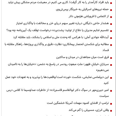
باید افراد کارآمدتر را به کار گرفت/ کاری می کنیم در معیشت مردم مشکلی پیش نیاید
حمله نیروهای اسرائیلی به خبرنگار پرس‌تی‌وی
از التماس تا فروپاشی هژمونی دلار
هشدار حاجی دلیگانی درباره تغییر سهم دریای خزر و مخالفت با واگذاری امتیاز
تقسیم غنایم مدیران یا دفاع از تولید؛ پشت‌پرده درخواست توقف یک آیین‌نامه چه بود؟
آیت‌الله جوادی آملی: با هرکس که وحدت ملی و اسلامی را بشکند، باید مقابله کرد
مطالبه برای شکستن انحصار پیمانکاری؛ نظارت دقیق بر واگذاری پروژه‌ها، راهکار مقابله با
فساد
فرق است میان مجاهدان در میدان و ساکتین
سربازانِ خیابانِ ظهور؛ ملتِ مبعوثِ رودسر در پاسخ به دشمن: «خیابان‌ها را به ناامیدان
نمی‌دهیم»
این دیپلماسی نمایشی، شکست خورده است/واقعیت‌ها را بپذیرید و به تعهدات خود عمل
کنید
امیر دبیری‌مهر در سوگ دکتر ابوالقاسم قاسم‌زاده؛ از خاطرات صداوسیما تا کلاس درس
سیاست
ترامپ از افشای کمبود مهمات آمریکا خشمگین است
وقتی انرژی، مسیرش را گم می‌کند