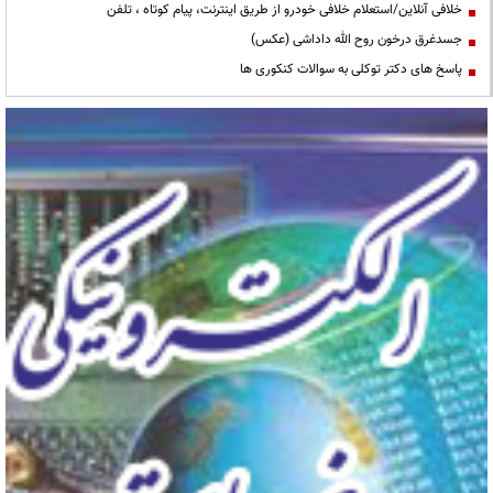
خلافی آنلاین/استعلام خلافی خودرو از طریق اینترنت، پیام کوتاه ، تلفن
جسدغرق درخون روح الله داداشی (عکس)
پاسخ های دکتر توکلی به سوالات کنکوری ها