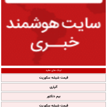
لینک های مفید
قیمت شیشه سکوریت
آلپاری
بیم دتکتور
قیمت شیشه سکوریت