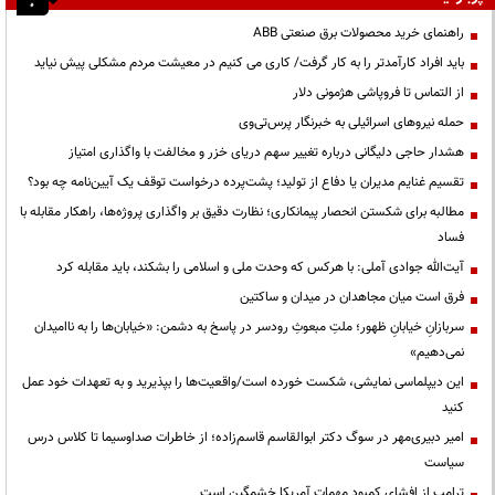
راهنمای خرید محصولات برق صنعتی ABB
باید افراد کارآمدتر را به کار گرفت/ کاری می کنیم در معیشت مردم مشکلی پیش نیاید
از التماس تا فروپاشی هژمونی دلار
حمله نیروهای اسرائیلی به خبرنگار پرس‌تی‌وی
هشدار حاجی دلیگانی درباره تغییر سهم دریای خزر و مخالفت با واگذاری امتیاز
تقسیم غنایم مدیران یا دفاع از تولید؛ پشت‌پرده درخواست توقف یک آیین‌نامه چه بود؟
مطالبه برای شکستن انحصار پیمانکاری؛ نظارت دقیق بر واگذاری پروژه‌ها، راهکار مقابله با
فساد
آیت‌الله جوادی آملی: با هرکس که وحدت ملی و اسلامی را بشکند، باید مقابله کرد
فرق است میان مجاهدان در میدان و ساکتین
سربازانِ خیابانِ ظهور؛ ملتِ مبعوثِ رودسر در پاسخ به دشمن: «خیابان‌ها را به ناامیدان
نمی‌دهیم»
این دیپلماسی نمایشی، شکست خورده است/واقعیت‌ها را بپذیرید و به تعهدات خود عمل
کنید
امیر دبیری‌مهر در سوگ دکتر ابوالقاسم قاسم‌زاده؛ از خاطرات صداوسیما تا کلاس درس
سیاست
ترامپ از افشای کمبود مهمات آمریکا خشمگین است