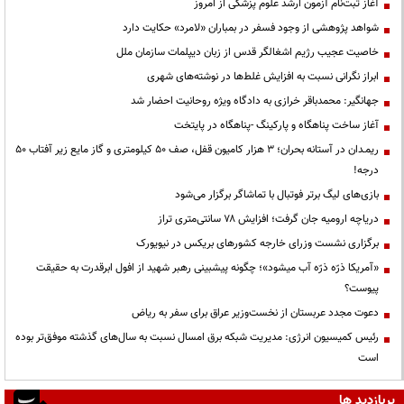
آغاز ثبت‌نام آزمون ارشد علوم پزشکی از امروز
شواهد پژوهشی از وجود فسفر در بمباران «لامرد» حکایت دارد
خاصیت عجیب رژیم اشغالگر قدس از زبان دیپلمات سازمان ملل
ابراز نگرانی نسبت به افزایش غلط‌ها در نوشته‌های شهری
جهانگیر: محمدباقر خرازی به دادگاه ویژه روحانیت احضار شد
آغاز ساخت پناهگاه و پارکینگ -پناهگاه در پایتخت
ریمـدان در آستانه بحران؛ ۳ هزار کامیون قفل، صف ۵۰ کیلومتری و گاز مایع زیر آفتاب ۵۰
درجه!
بازی‌های لیگ برتر فوتبال با تماشاگر برگزار می‌شود
دریاچه ارومیه جان گرفت؛ افزایش ۷۸ سانتی‌متری تراز
برگزاری نشست وزرای خارجه کشورهای بریکس در نیویورک
«آمریکا ذرّه ذرّه آب میشود»؛ چگونه پیشبینی رهبر شهید از افول ابرقدرت به حقیقت
پیوست؟
دعوت مجدد عربستان از نخست‌وزیر عراق برای سفر به ریاض
رئیس کمیسیون انرژی: مدیریت شبکه برق امسال نسبت به سال‌های گذشته موفق‌تر بوده
است
پربازدید ها