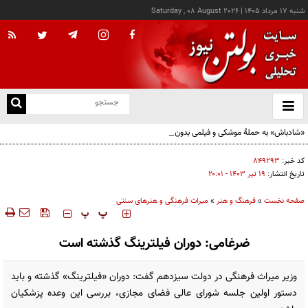
شنبه ۱۷ مرداد ۱۴۰۵
|
Saturday , 08 August 2026
از
و
ته
«شادباش» به حملۀ موشکی و فیلمی بدون حجاب؛ روایت تناقض‌های محسن قرایی
ن
نو
کد خبر:
۸۴۹۲۹۳
تاریخ انتشار:
۱۹ تير ۱۴۰۳ - ۲۰:۰۱
صفحه نخست
»
فرهنگ و هنر
»
میراث فرهنگی و هنرهای سنتی
‍‍‍ پ
پ
ضرغامی: دوران فیلترینگ⁩ گذشته است
وزیر میراث فرهنگی در دولت سیزدهم گفت: دوران «فیلترینگ» گذشته و باید
دستور اولین جلسه شورای عالی فضای مجازی، بررسی این وعده پزشکیان