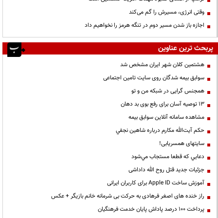
وقتی انرژی، مسیرش را گم می‌کند
اجازه باز شدن مسیر دوم در تنگه هرمز را نخواهیم داد
پربحث ترین عناوین
هشتمین کلان شهر ایران مشخص شد
سوابق بیمه شدگان روی سایت تامین اجتماعی
همجنس گرایی در شبکه من و تو
13 توصیه آسان برای رفع بوی بد دهان
مشاهده سامانه آنلاين سوابق بیمه
حكم آيت‌الله مكارم درباره شاهين نجفي
سایتهای همسریابی!
دعايي كه قطعا مستجاب مي‌شود
جزئیات جدید قتل روح الله داداشی
آموزش ساخت Apple ID برای کاربران ایرانی
راز خنده های اصغر فرهادی به حرکت بی شرمانه خانم بازیگر + عکس
پرداخت ۱۰۰ درصد پاداش پایان خدمت فرهنگیان