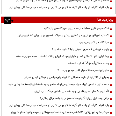
هشدار حاجی دلیگانی درباره تغییر سهم دریای خزر و مخالفت با واگذاری امتیاز
باید افراد کارآمدتر را به کار گرفت/ کاری می کنیم در معیشت مردم مشکلی پیش نیاید
پربازدید ها
تنگه هرمز قابل معامله نیست برای آمریکا معبر باز نکنید
گستره امپراتوری ایران در ۵ قرن پیش از میلاد؛ تصویری از ایران ۲۵ قرن پیش
میانکاله در آتش می‌سوزد
پارچه فروشی که هیچ نسبتی با بانک آینده ندارد!
پزشکیان: تنها کسانی که در خیابان بودند ایران را نگه نداشتند همه سهیم هستند
وحدت مکرّراً و مؤکّداً تذکر داده شد
ماجرای نصب سنگ مزار اکبر عبدی چیست؟
بحران اینفانتینو؛ از طرح جنجالی تا اتهام باج‌خواهی و قربانی کردن اسپانیا
دست نزنید؛ لمس نوزاد حیات وحش می‌تواند منجر به رد شدنشان توسط مادرشان شود
تأملی بر خسارت‌های نامرئی وارد شده بر عاملان جنگ علیه ایران
چاقی به دلیل بی‌ارادگی نیست؛ مغز می‌خواهد چاق بمانیم!
باید افراد کارآمدتر را به کار گرفت/ کاری می کنیم در معیشت مردم مشکلی پیش نیاید
موکب شهدای رزکان؛ ۱۵۲ شب همدلی، خدمت و میزبانی از مردم ولایت‌مدار شهریار