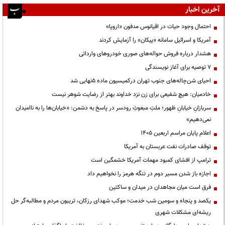
آخرین اخبار
احتمال وجود حیات در اقیانوس مدفون «اروپا»
آمریکا و اسرائیل سامانه «پیکان» را آزمایش کردند
هشدار درباره فروش حواله‌های صوری خودروهای وارداتی
۷ توصیه برای آغاز نویسندگی
احیای شن‌چاله‌های جنوب تهران درکمیسیون ماده ۵نهایی شد
خادمیان: هیچ شفیعی برای زن نزد خداوند بهتر از رضایت شوهر نیست
سربازانِ خیابانِ ظهور؛ ملتِ مبعوثِ رودسر در پاسخ به دشمن: «خیابان‌ها را به ناامیدان
نمی‌دهیم»
اعلام پایان مراسم اربعین ۱۴۰۵
توقف صادرات نفت عربستان به آمریکا
ترامپ از افشای کمبود مهمات آمریکا خشمگین است
اجازه باز شدن مسیر دوم در تنگه هرمز را نخواهیم داد
فرق است میان مجاهدان در میدان و ساکتین
یکصد و پنجاه و سومین شب خدمت؛ موکب شهدای رزکان، تریبون مردم و مطالبه‌گر حل
ریشه‌ای مشکلات شهری