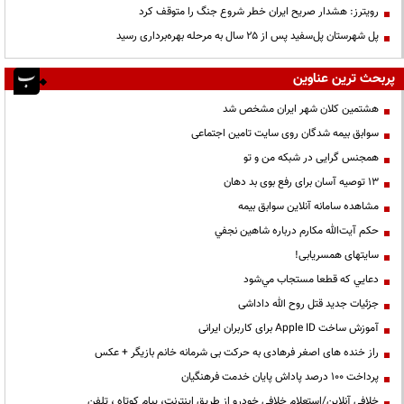
رویترز: هشدار صریح ایران خطر شروع جنگ را متوقف کرد
پل شهرستان پل‌سفید پس از ۲۵ سال به مرحله بهره‌برداری رسید
پربحث ترین عناوین
هشتمین کلان شهر ایران مشخص شد
سوابق بیمه شدگان روی سایت تامین اجتماعی
همجنس گرایی در شبکه من و تو
13 توصیه آسان برای رفع بوی بد دهان
مشاهده سامانه آنلاين سوابق بیمه
حكم آيت‌الله مكارم درباره شاهين نجفي
سایتهای همسریابی!
دعايي كه قطعا مستجاب مي‌شود
جزئیات جدید قتل روح الله داداشی
آموزش ساخت Apple ID برای کاربران ایرانی
راز خنده های اصغر فرهادی به حرکت بی شرمانه خانم بازیگر + عکس
پرداخت ۱۰۰ درصد پاداش پایان خدمت فرهنگیان
خلافی آنلاین/استعلام خلافی خودرو از طریق اینترنت، پیام کوتاه ، تلفن