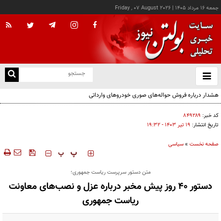
جمعه ۱۶ مرداد ۱۴۰۵
|
Friday , 07 August 2026
از
و
ته
ن
نو
کد خبر:
۸۴۹۲۸۹
تاریخ انتشار:
۱۹ تير ۱۴۰۳ - ۱۹:۳۲
صفحه نخست
»
سیاسی
‍‍‍ پ
پ
متن دستور سرپرست ریاست جمهوری؛
دستور ۴۰ روز پیش مخبر درباره عزل و نصب‌های معاونت
ریاست جمهوری