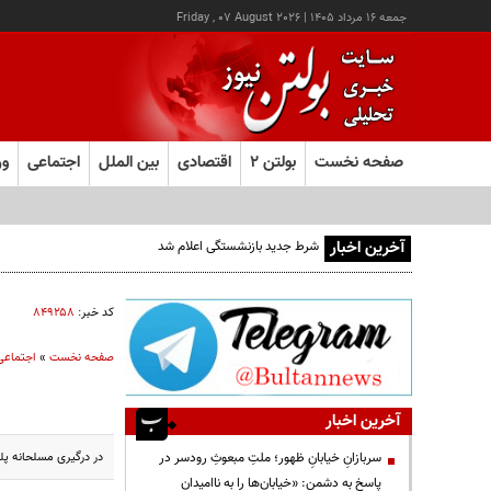
جمعه ۱۶ مرداد ۱۴۰۵
|
Friday , 07 August 2026
صفحه نخست
بولتن ۲
اقتصادی
بین الملل
اجتماعی
ور
آخرین اخبار
شرط جدید بازنشستگی اعلام شد
کد خبر:
۸۴۹۲۵۸
صفحه نخست
»
اجتماعی
آخرین اخبار
در درگیری مسلحانه پلی
سربازانِ خیابانِ ظهور؛ ملتِ مبعوثِ رودسر در
پاسخ به دشمن: «خیابان‌ها را به ناامیدان