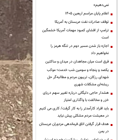
نمی‌دهیم»
اعلام پایان مراسم اربعین ۱۴۰۵
توقف صادرات نفت عربستان به آمریکا
ترامپ از افشای کمبود مهمات آمریکا خشمگین
است
اجازه باز شدن مسیر دوم در تنگه هرمز را
نخواهیم داد
فرق است میان مجاهدان در میدان و ساکتین
یکصد و پنجاه و سومین شب خدمت؛ موکب
شهدای رزکان، تریبون مردم و مطالبه‌گر حل
ریشه‌ای مشکلات شهری
هشدار حاجی دلیگانی درباره تغییر سهم دریای
خزر و مخالفت با واگذاری امتیاز
باید افراد کارآمدتر را به کار گرفت/ کاری می کنیم
در معیشت مردم مشکلی پیش نیاید
هدف قرار گرفتن اتاق‌ فرماندهی مزدوران عربستان
در یمن
این دیپلماسی نمایشی، شکست خورده است/