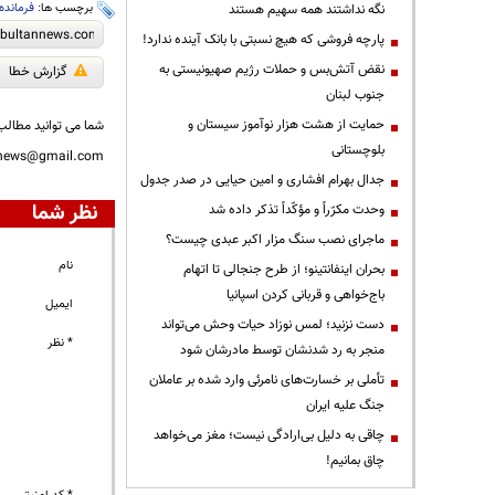
برچسب ها:
فرمانده
نگه نداشتند همه سهیم هستند
پارچه فروشی که هیچ نسبتی با بانک آینده ندارد!
نقض آتش‌بس و حملات رژیم صهیونیستی به
گزارش خطا
جنوب لبنان
حمایت از هشت هزار نوآموز سیستان و
شما می توانید مطالب 
بلوچستانی
nnews@gmail.com
جدال بهرام افشاری و امین حیایی در صدر جدول
نظر شما
وحدت مکرّراً و مؤکّداً تذکر داده شد
ماجرای نصب سنگ مزار اکبر عبدی چیست؟
نام
بحران اینفانتینو؛ از طرح جنجالی تا اتهام
باج‌خواهی و قربانی کردن اسپانیا
ایمیل
دست نزنید؛ لمس نوزاد حیات وحش می‌تواند
* نظر
منجر به رد شدنشان توسط مادرشان شود
تأملی بر خسارت‌های نامرئی وارد شده بر عاملان
جنگ علیه ایران
چاقی به دلیل بی‌ارادگی نیست؛ مغز می‌خواهد
چاق بمانیم!