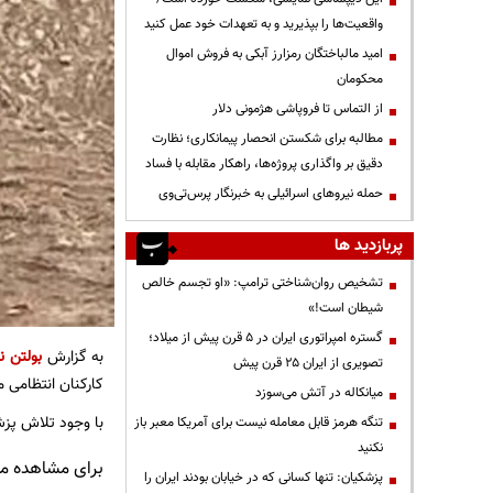
واقعیت‌ها را بپذیرید و به تعهدات خود عمل کنید
امید مالباختگان رمزارز آبکی به فروش اموال
محکومان
از التماس تا فروپاشی هژمونی دلار
مطالبه برای شکستن انحصار پیمانکاری؛ نظارت
دقیق بر واگذاری پروژه‌ها، راهکار مقابله با فساد
حمله نیروهای اسرائیلی به خبرنگار پرس‌تی‌وی
پربازدید ها
تشخیص روان‌شناختی ترامپ: «او تجسم خالص
شیطان است!»
گستره امپراتوری ایران در ۵ قرن پیش از میلاد؛
به گزارش
بولتن نی
تصویری از ایران ۲۵ قرن پیش
کارکنان انتظامی م
میانکاله در آتش می‌سوزد
با وجود تلاش پز
تنگه هرمز قابل معامله نیست برای آمریکا معبر باز
نکنید
برای مشاهده مطا
پزشکیان: تنها کسانی که در خیابان بودند ایران را