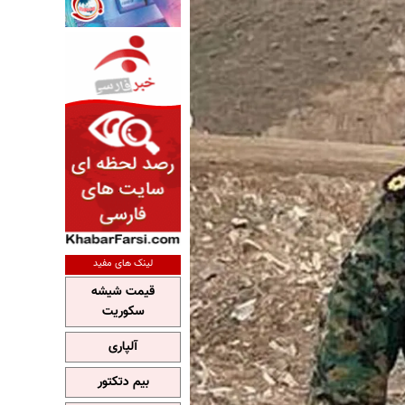
لینک های مفید
قیمت شیشه
سکوریت
آلپاری
بیم دتکتور