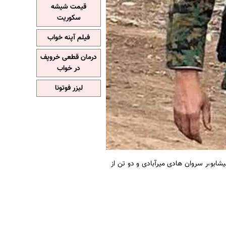
قیمت شیشه
سکوریت
فیلم آپنه خواب
درمان قطعی خروپف
در خواب
لیزر فوتونا
شابو،ر سروان هادی میرآبادی و دو تن از