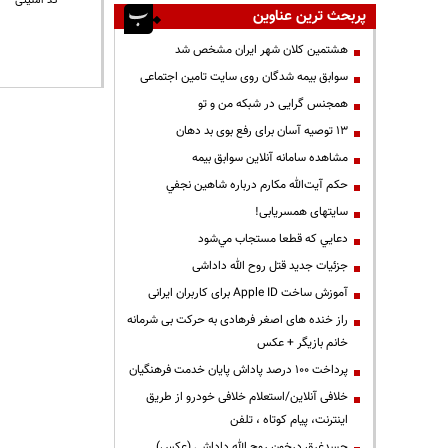
* کد امنیتی
پربحث ترین عناوین
هشتمین کلان شهر ایران مشخص شد
سوابق بیمه شدگان روی سایت تامین اجتماعی
همجنس گرایی در شبکه من و تو
13 توصیه آسان برای رفع بوی بد دهان
مشاهده سامانه آنلاين سوابق بیمه
حكم آيت‌الله مكارم درباره شاهين نجفي
سایتهای همسریابی!
دعايي كه قطعا مستجاب مي‌شود
جزئیات جدید قتل روح الله داداشی
آموزش ساخت Apple ID برای کاربران ایرانی
راز خنده های اصغر فرهادی به حرکت بی شرمانه
خانم بازیگر + عکس
پرداخت ۱۰۰ درصد پاداش پایان خدمت فرهنگیان
خلافی آنلاین/استعلام خلافی خودرو از طریق
اینترنت، پیام کوتاه ، تلفن
جسدغرق درخون روح الله داداشی (عکس)