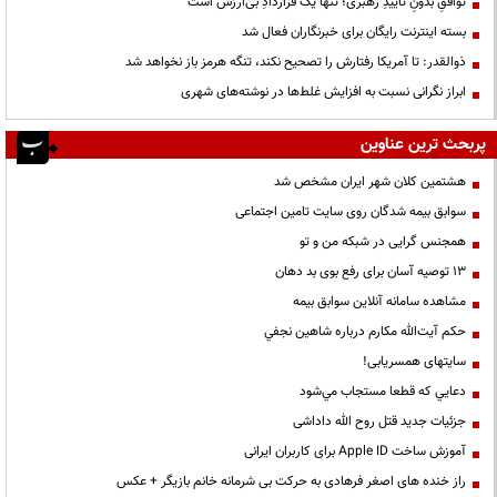
توافقِ بدونِ تاییدِ رهبری؛ تنها یک قراردادِ بی‌ارزش است
بسته اینترنت رایگان برای خبرنگاران فعال شد
ذوالقدر: تا آمریکا رفتارش را تصحیح نکند، تنگه هرمز باز نخواهد شد
ابراز نگرانی نسبت به افزایش غلط‌ها در نوشته‌های شهری
پربحث ترین عناوین
هشتمین کلان شهر ایران مشخص شد
سوابق بیمه شدگان روی سایت تامین اجتماعی
همجنس گرایی در شبکه من و تو
13 توصیه آسان برای رفع بوی بد دهان
مشاهده سامانه آنلاين سوابق بیمه
حكم آيت‌الله مكارم درباره شاهين نجفي
سایتهای همسریابی!
دعايي كه قطعا مستجاب مي‌شود
جزئیات جدید قتل روح الله داداشی
آموزش ساخت Apple ID برای کاربران ایرانی
راز خنده های اصغر فرهادی به حرکت بی شرمانه خانم بازیگر + عکس