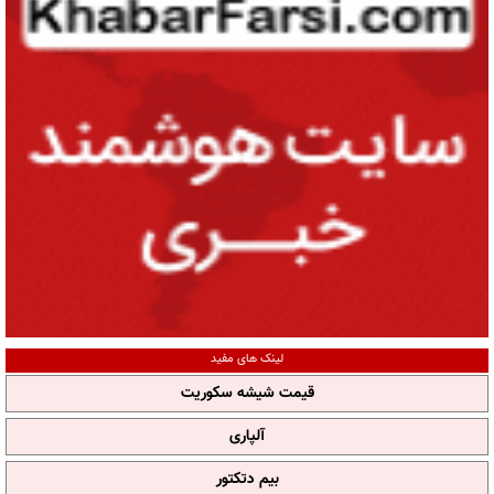
لینک های مفید
قیمت شیشه سکوریت
آلپاری
بیم دتکتور