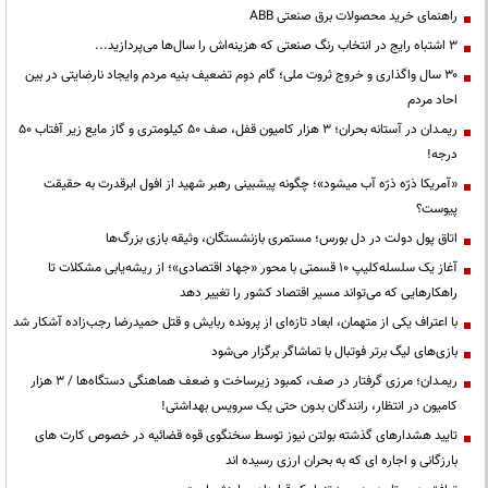
راهنمای خرید محصولات برق صنعتی ABB
3 اشتباه رایج در انتخاب رنگ صنعتی که هزینه‌اش را سال‌ها می‌پردازید...
۳۰ سال واگذاری و خروج ثروت ملی؛ گام دوم تضعیف بنیه مردم وایجاد نارضایتی در بین
احاد مردم
ریمـدان در آستانه بحران؛ ۳ هزار کامیون قفل، صف ۵۰ کیلومتری و گاز مایع زیر آفتاب ۵۰
درجه!
«آمریکا ذرّه ذرّه آب میشود»؛ چگونه پیشبینی رهبر شهید از افول ابرقدرت به حقیقت
پیوست؟
اتاق پول دولت در دل بورس؛ مستمری بازنشستگان، وثیقه بازی بزرگ‌ها
آغاز یک سلسله‌کلیپ ۱۰ قسمتی با محور «جهاد اقتصادی»؛ از ریشه‌یابی مشکلات تا
راهکارهایی که می‌تواند مسیر اقتصاد کشور را تغییر دهد
با اعتراف یکی از متهمان، ابعاد تازه‌ای از پرونده ربایش و قتل حمیدرضا رجب‌زاده آشکار شد
بازی‌های لیگ برتر فوتبال با تماشاگر برگزار می‌شود
ریمـدان؛ مرزی گرفتار در صف، کمبود زیرساخت و ضعف هماهنگی دستگاه‌ها / ۳ هزار
کامیون در انتظار، رانندگان بدون حتی یک سرویس بهداشتی!
تایید هشدارهای گذشته بولتن نیوز توسط سخنگوی قوه قضائیه در خصوص کارت های
بارزگانی و اجاره ای که به بحران ارزی رسیده اند