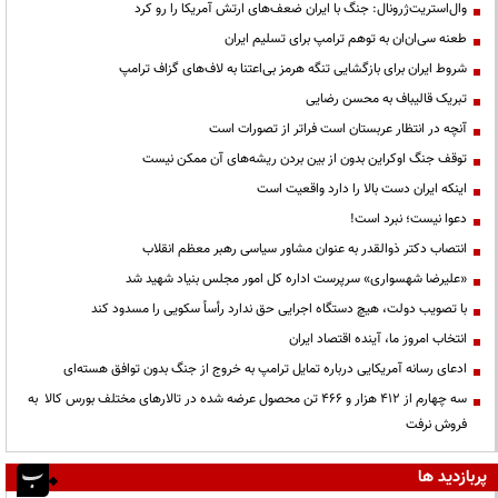
وال‌استریت‌ژرونال: جنگ با ایران ضعف‌های ارتش آمریکا را رو کرد
طعنه سی‌ان‌ان به توهم ترامپ برای تسلیم ایران
شروط ایران برای بازگشایی تنگه هرمز بی‌اعتنا به لاف‌های گزاف ترامپ
تبریک قالیباف به محسن رضایی
آنچه در انتظار عربستان است فراتر از تصورات است
توقف جنگ اوکراین بدون از بین بردن ریشه‌های آن ممکن نیست
اینکه ایران دست بالا را دارد واقعیت است
دعوا نیست؛ نبرد است!
انتصاب دکتر ذوالقدر به عنوان مشاور سیاسی رهبر معظم انقلاب
«علیرضا شهسواری» سرپرست اداره کل امور مجلس بنیاد شهید شد
با تصویب دولت، هیچ دستگاه اجرایی حق ندارد رأساً سکویی را مسدود کند
انتخاب امروز ما، آینده اقتصاد ایران
ادعای رسانه آمریکایی درباره تمایل ترامپ به خروج از جنگ بدون توافق هسته‌ای
سه چهارم از ۴۱۲ هزار و ۴۶۶ تن محصول عرضه شده در تالارهای مختلف بورس کالا به
فروش نرفت
پربازدید ها