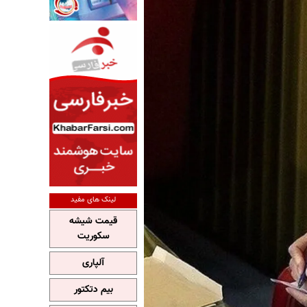
لینک های مفید
قیمت شیشه
سکوریت
آلپاری
بیم دتکتور