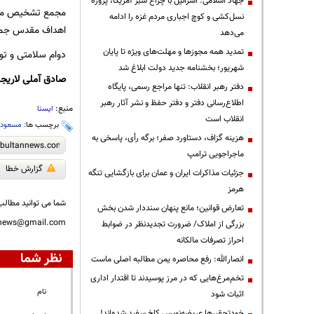
جهاد اسلامی: اسرائیل با چراغ سبز آمریکا، پروژه
مجمع تشخیص مصلح
نسل‌کشی و کوچ اجباری مردم غزه را ادامه
اهداف مقدس جمهو
می‌دهد
تمدید همه مجوزها و مهلت‌های ویژه تا پایان
دوام سلامتی و توف
شهریور؛ بخشنامه جدید دولت ابلاغ شد
صادق آملی لاریجا
دفتر رهبر انقلاب: تنها مراجع رسمی، پایگاه
اطلاع‌رسانی دفتر و دفتر حفظ و نشر آثار رهبر
منبع:
ایسنا
انقلاب است
برچسب ها:
مسعود 
هزینه گزاف، دستاورد صفر؛ برگه رأی، پاسخی به
ماجراجویی ترامپ
گزارش خطا
جزئیات مذاکرات ایران و عمان برای بازگشایی تنگه
هرمز
شما می توانید مطالب 
تعارض قوانین؛ مانع پنهان سنددار شدن بخش
nnews@gmail.com
بزرگی از املاک/ ضرورت تجدیدنظر در ضوابط
احراز تصرفات مالکانه
نظر شما
انصارالله: رفع محاصره یمن مطالبه اصلی ماست
تخم‌مرغ‌هایی که در مرز پوسیدند تا اقتدار اداری
نام
اثبات شود
خودتحقیرها عریضه‌نویس کاخ سفید شده‌اند!