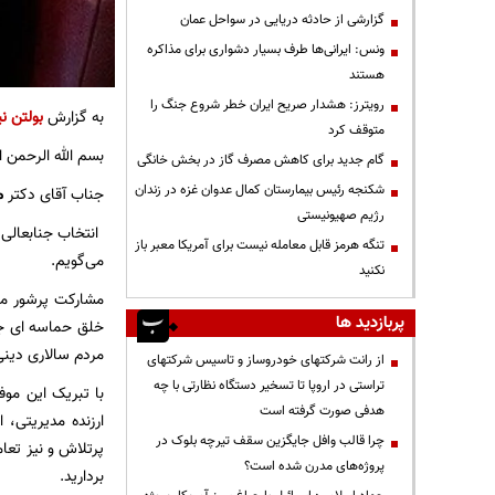
گزارشی از حادثه دریایی در سواحل عمان
ونس: ایرانی‌ها طرف بسیار دشواری برای مذاکره
هستند
رویترز: هشدار صریح ایران خطر شروع جنگ را
به گزارش
بولتن نی
متوقف کرد
بسم الله الرحمن ا
گام جدید برای کاهش مصرف گاز در بخش خانگی
شکنجه رئیس بیمارستان کمال عدوان غزه در زندان
جناب آقای دکتر
م
رژیم صهیونیستی
انتخاب جنابعالی 
تنگه هرمز قابل معامله نیست برای آمریکا معبر باز
می‌گویم.
نکنید
مشارکت پرشور مل
پربازدید ها
خلق حماسه ای جد
مردم‏ سالاری دینی
از رانت‌ شرکتهای خودروساز و تاسیس شرکتهای
تراستی در اروپا تا تسخیر دستگاه نظارتی با چه
با تبریک این موف
هدفی صورت گرفته است
ارزنده مدیریتی،
چرا قالب وافل جایگزین سقف تیرچه بلوک در
پرتلاش و نیز تعا
پروژه‌های مدرن شده است؟
بردارید.