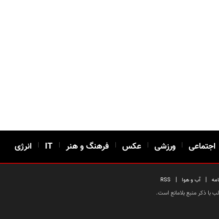
اجتماعی
|
ورزشی
|
عکس
|
فرهنگ و هنر
|
IT
|
انرژی
|
|
امه
آب و هوا
RSS
 با ذکر منبع بلامانع است.