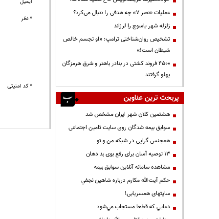
ایمیل
عملیات «نصر ۷» چه هدفی را دنبال می‌کرد؟
* نظر
زلزله شهر یاسوج را لرزاند
تشخیص روان‌شناختی ترامپ: «او تجسم خالص
شیطان است!»
۴۵۰۰ فروند کشتی در بنادر باهنر و شرق هرمزگان
پهلو گرفتند
* کد امنیتی
پربحث ترین عناوین
هشتمین کلان شهر ایران مشخص شد
سوابق بیمه شدگان روی سایت تامین اجتماعی
همجنس گرایی در شبکه من و تو
13 توصیه آسان برای رفع بوی بد دهان
مشاهده سامانه آنلاين سوابق بیمه
حكم آيت‌الله مكارم درباره شاهين نجفي
سایتهای همسریابی!
دعايي كه قطعا مستجاب مي‌شود