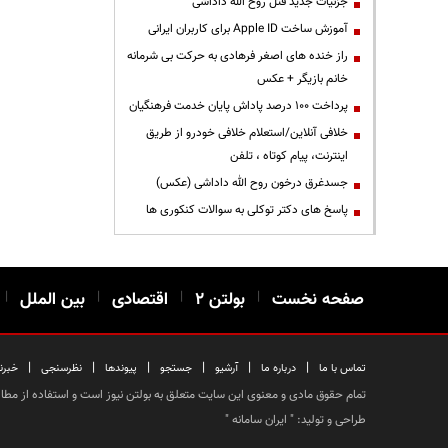
جزئیات جدید قتل روح الله داداشی
آموزش ساخت Apple ID برای کاربران ایرانی
راز خنده های اصغر فرهادی به حرکت بی شرمانه
خانم بازیگر + عکس
پرداخت ۱۰۰ درصد پاداش پایان خدمت فرهنگیان
خلافی آنلاین/استعلام خلافی خودرو از طریق
اینترنت، پیام کوتاه ، تلفن
جسدغرق درخون روح الله داداشی (عکس)
پاسخ های دکتر توکلی به سوالات کنکوری ها
صفحه نخست
|
بولتن ۲
|
اقتصادی
|
بین الملل
|
|
|
|
|
|
|
تماس با ما
درباره ما
آرشیو
جستجو
پیوندها
نظرسنجی
خبرن
تمام حقوق مادی و معنوی این سایت متعلق به بولتن نیوز است و استفاده از مطالب
طراحی و تولید: "
ایران سامانه
"