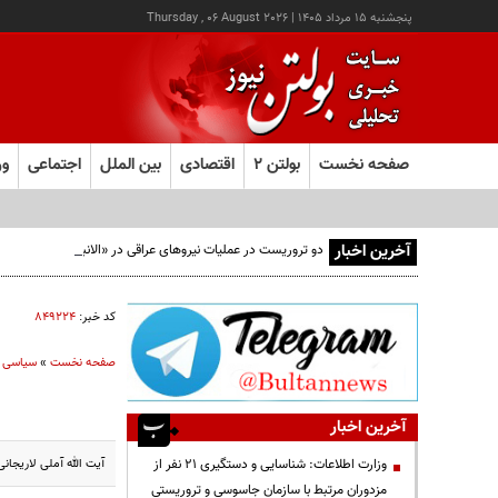
پنجشنبه ۱۵ مرداد ۱۴۰۵
|
Thursday , 06 August 2026
صفحه نخست
بولتن ۲
اقتصادی
بین الملل
اجتماعی
ور
آخرین اخبار
دو تروریست در عملیات نیروهای عراقی در «الانبار» دستگیر شدند
کد خبر:
۸۴۹۲۲۴
صفحه نخست
»
سیاسی
آخرین اخبار
آیت الله آملی لاریج
وزارت اطلاعات: شناسایی و دستگیری ۲۱ نفر از
مزدوران مرتبط با سازمان جاسوسی و تروریستی