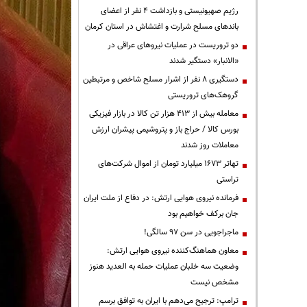
رژیم صهیونیستی و بازداشت ۴ نفر از اعضای
باندهای مسلح شرارت و اغتشاش در استان کرمان
دو تروریست در عملیات نیروهای عراقی در
«الانبار» دستگیر شدند
دستگیری ۸ نفر از اشرار مسلح شاخص و مرتبطین
گروهک‌های تروریستی
معامله بیش از ۴۱۳ هزار تن کالا در بازار فیزیکی
بورس کالا / حراج باز و پتروشیمی پیشران ارزش
معاملات روز شدند
تهاتر ۱۶۷۳ میلیارد تومان از اموال شرکت‌های
تراستی
فرمانده نیروی هوایی ارتش: در دفاع از ملت ایران
جان برکف خواهیم بود
ماجراجویی در سن ۹۷ سالگی!
معاون هماهنگ‌کننده نیروی هوایی ارتش:
وضعیت سه خلبان عملیات حمله به العدید هنوز
مشخص نیست
ترامپ: ترجیح می‌دهم با ایران به توافق برسم