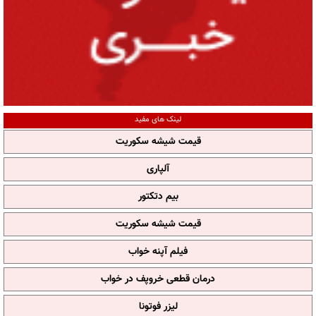
لینک های مفید
قیمت شیشه سکوریت
آلپاری
بیم دتکتور
قیمت شیشه سکوریت
فیلم آپنه خواب
درمان قطعی خروپف در خواب
لیزر فوتونا