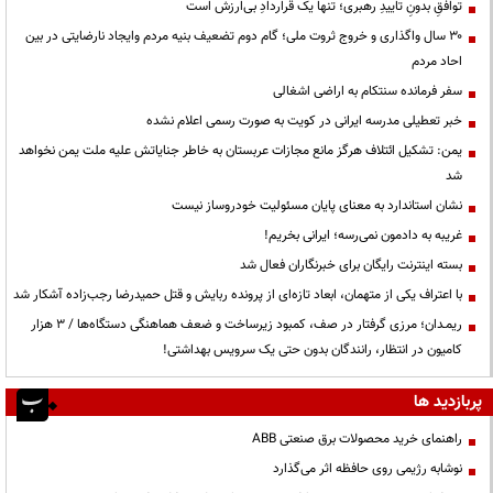
توافقِ بدونِ تاییدِ رهبری؛ تنها یک قراردادِ بی‌ارزش است
۳۰ سال واگذاری و خروج ثروت ملی؛ گام دوم تضعیف بنیه مردم وایجاد نارضایتی در بین
احاد مردم
سفر فرمانده سنتکام به اراضی اشغالی
خبر تعطیلی مدرسه ایرانی در کویت به صورت رسمی اعلام نشده
یمن: تشکیل ائتلاف هرگز مانع مجازات عربستان به خاطر جنایاتش علیه ملت یمن نخواهد
شد
نشان استاندارد به معنای پایان مسئولیت خودروساز نیست
غریبه به دادمون نمی‌رسه؛ ایرانی بخریم!
بسته اینترنت رایگان برای خبرنگاران فعال شد
با اعتراف یکی از متهمان، ابعاد تازه‌ای از پرونده ربایش و قتل حمیدرضا رجب‌زاده آشکار شد
ریمـدان؛ مرزی گرفتار در صف، کمبود زیرساخت و ضعف هماهنگی دستگاه‌ها / ۳ هزار
کامیون در انتظار، رانندگان بدون حتی یک سرویس بهداشتی!
پربازدید ها
راهنمای خرید محصولات برق صنعتی ABB
نوشابه رژیمی روی حافظه اثر می‌گذارد