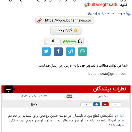
کنید
bultaneghtsadi@
برچسب ها:
مصرف برق
،
برق
گزارش خطا
پسندیدم
0
شما می توانید مطالب و تصاویر خود را به آدرس زیر ارسال فرمایید.
bultannews@gmail.com
نظرات بینندگان
انتشار یافته:
۱
ناشناس
|
|
۰۸:۳۸ - ۱۴۰۳/۰۴/۲۰
در انتظار بررسی:
پاسخ
0
0
غیر قابل انتشار:
آیا شگردهای قطع برق درتابستان در دولت حسن روحانی برای تشدید اثر تحریم
های آمریکا باهدف بزانو در آوردن مسئولان و به ستوه آوردن مردم دوباره تکرار
خواهدشد؟