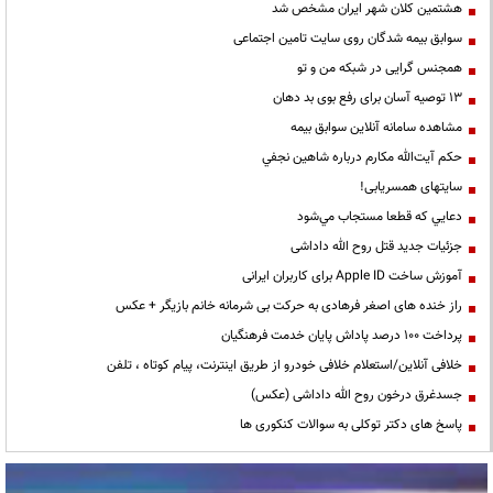
هشتمین کلان شهر ایران مشخص شد
سوابق بیمه شدگان روی سایت تامین اجتماعی
همجنس گرایی در شبکه من و تو
13 توصیه آسان برای رفع بوی بد دهان
مشاهده سامانه آنلاين سوابق بیمه
حكم آيت‌الله مكارم درباره شاهين نجفي
سایتهای همسریابی!
دعايي كه قطعا مستجاب مي‌شود
جزئیات جدید قتل روح الله داداشی
آموزش ساخت Apple ID برای کاربران ایرانی
راز خنده های اصغر فرهادی به حرکت بی شرمانه خانم بازیگر + عکس
پرداخت ۱۰۰ درصد پاداش پایان خدمت فرهنگیان
خلافی آنلاین/استعلام خلافی خودرو از طریق اینترنت، پیام کوتاه ، تلفن
جسدغرق درخون روح الله داداشی (عکس)
پاسخ های دکتر توکلی به سوالات کنکوری ها