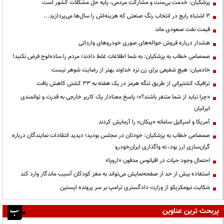
پزشکیان: خدمت بی‌منت و مشارکت مردمی، پایه حل مشکلات کشور است
3 اشتباه رایج در انتخاب رنگ صنعتی که هزینه‌اش را سال‌ها می‌پردازید...
قیمت نفت صعودی ماند
هشدار درباره فروش حواله‌های صوری خودروهای وارداتی
صمصامی خطاب به پزشکیان: به شما اطلاعات غلط دادند؛ مردم را ساده‌لوح فرض نکنید!
خادمیان: هیچ شفیعی برای زن نزد خداوند بهتر از رضایت شوهر نیست
ترافیک کشتیرانی از طریق تنگه هرمز در یک هفته به ۳۳ کشتی کاهش یافت
«چرا نباید از شما متنفر باشند؟»؛ پاسخ معنادار یک کاربر خارجی به قدرت و توانمندی
ایرانیان
آمریکا و اسرائیل سامانه «پیکان» را آزمایش کردند
صمصامی خطاب به پزشکیان: خودتان در مجلس بودید؛ دیدید انتقادات نمایندگان درباره
گران‌سازی ارز بود، نه واگذاری ایران‌خودرو
احتمال وجود حیات در اقیانوس مدفون «اروپا»
استفاده بیش از حد از صفحه‌نمایش می‌تواند به مغز کودکان آسیب ماندگار وارد کند
شکایت نیومکزیکو از وزارت دادگستری ترامپ بر سر پرونده اپستین
پربحث ترین عناوین