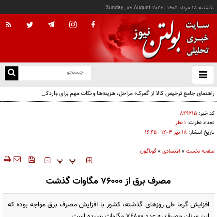
يکشنبه ۱۸ مرداد ۱۴۰۵
|
Sunday , 09 August 2026
از
و
ته
راهنمای جامع ترخیص کالا از گمرک؛ مراحل، هزینه‌ها و نکات مهم برای واردکنندگان
ن
نو
کد خبر:
۸۴۹۲۱۵
تعداد نظرات:
۱ نظر
تاریخ انتشار:
۱۸ تير ۱۴۰۳ - ۱۶:۴۵
صفحه نخست
»
اقتصادی
»
گوناگون
‍‍‍ پ
پ
مصرف برق از ۷۶۰۰۰ مگاوات گذشت
افزایش گرما طی روزهای گذشته، کشور با افزایش مصرف برق مواجه بوده که
این میزان مصرف به عدد ۷۶۸۰۰ مگاوات رسیده است.