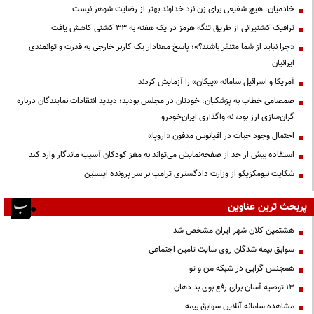
خادمیان: هیچ شفیعی برای زن نزد خداوند بهتر از رضایت شوهر نیست
ترافیک کشتیرانی از طریق تنگه هرمز در یک هفته به ۳۳ کشتی کاهش یافت
«چرا نباید از شما متنفر باشند؟»؛ پاسخ معنادار یک کاربر خارجی به قدرت و توانمندی
ایرانیان
آمریکا و اسرائیل سامانه «پیکان» را آزمایش کردند
صمصامی خطاب به پزشکیان: خودتان در مجلس بودید؛ دیدید انتقادات نمایندگان درباره
گران‌سازی ارز بود، نه واگذاری ایران‌خودرو
احتمال وجود حیات در اقیانوس مدفون «اروپا»
استفاده بیش از حد از صفحه‌نمایش می‌تواند به مغز کودکان آسیب ماندگار وارد کند
شکایت نیومکزیکو از وزارت دادگستری ترامپ بر سر پرونده اپستین
پربحث ترین عناوین
هشتمین کلان شهر ایران مشخص شد
سوابق بیمه شدگان روی سایت تامین اجتماعی
همجنس گرایی در شبکه من و تو
13 توصیه آسان برای رفع بوی بد دهان
مشاهده سامانه آنلاين سوابق بیمه