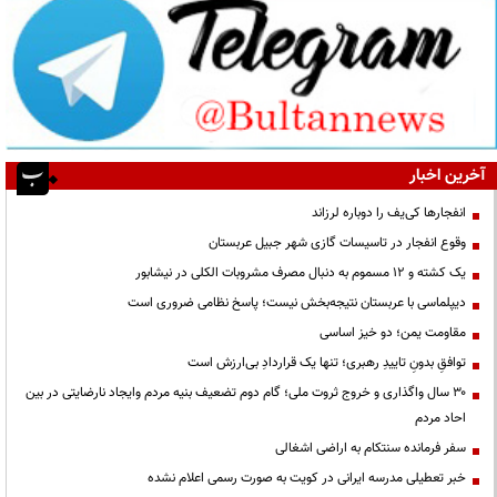
آخرین اخبار
انفجارها کی‌یف را دوباره لرزاند
وقوع انفجار در تاسیسات گازی شهر جبیل عربستان
یک کشته و ۱۲ مسموم به دنبال مصرف مشروبات الکلی در نیشابور
دیپلماسی با عربستان نتیجه‌بخش نیست؛ پاسخ نظامی ضروری است
مقاومت یمن؛ دو خیز اساسی
توافقِ بدونِ تاییدِ رهبری؛ تنها یک قراردادِ بی‌ارزش است
۳۰ سال واگذاری و خروج ثروت ملی؛ گام دوم تضعیف بنیه مردم وایجاد نارضایتی در بین
احاد مردم
سفر فرمانده سنتکام به اراضی اشغالی
خبر تعطیلی مدرسه ایرانی در کویت به صورت رسمی اعلام نشده