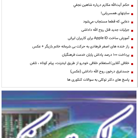
حكم آيت‌الله مكارم درباره شاهين نجفي
سایتهای همسریابی!
دعايي كه قطعا مستجاب مي‌شود
جزئیات جدید قتل روح الله داداشی
آموزش ساخت Apple ID برای کاربران ایرانی
راز خنده های اصغر فرهادی به حرکت بی شرمانه خانم بازیگر + عکس
پرداخت ۱۰۰ درصد پاداش پایان خدمت فرهنگیان
خلافی آنلاین/استعلام خلافی خودرو از طریق اینترنت، پیام کوتاه ، تلفن
جسدغرق درخون روح الله داداشی (عکس)
پاسخ های دکتر توکلی به سوالات کنکوری ها