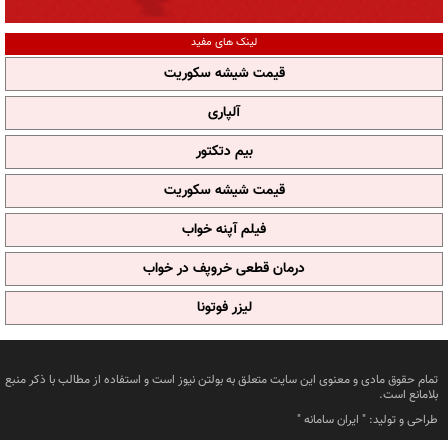
لینک های مفید
قیمت شیشه سکوریت
آلپاری
بیم دتکتور
قیمت شیشه سکوریت
فیلم آپنه خواب
درمان قطعی خروپف در خواب
لیزر فوتونا
تمام حقوق مادی و معنوی این سایت متعلق به بولتن نیوز است و استفاده از مطالب با ذکر منبع
بلامانع است.
طراحی و تولید: "
ایران سامانه
"