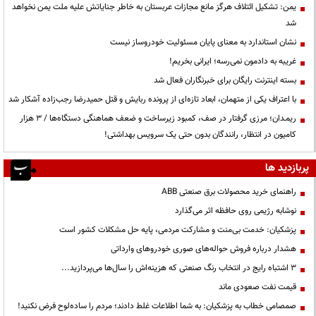
یمن: تشکیل ائتلاف هرگز مانع مجازات عربستان به خاطر جنایاتش علیه ملت یمن نخواهد
شد
نشان استاندارد به معنای پایان مسئولیت خودروساز نیست
غریبه به دادمون نمی‌رسه؛ ایرانی بخریم!
بسته اینترنت رایگان برای خبرنگاران فعال شد
با اعتراف یکی از متهمان، ابعاد تازه‌ای از پرونده ربایش و قتل حمیدرضا رجب‌زاده آشکار شد
ریمـدان؛ مرزی گرفتار در صف، کمبود زیرساخت و ضعف هماهنگی دستگاه‌ها / ۳ هزار
کامیون در انتظار، رانندگان بدون حتی یک سرویس بهداشتی!
پربازدید ها
راهنمای خرید محصولات برق صنعتی ABB
نوشابه رژیمی روی حافظه اثر می‌گذارد
پزشکیان: خدمت بی‌منت و مشارکت مردمی، پایه حل مشکلات کشور است
هشدار درباره فروش حواله‌های صوری خودروهای وارداتی
3 اشتباه رایج در انتخاب رنگ صنعتی که هزینه‌اش را سال‌ها می‌پردازید...
قیمت نفت صعودی ماند
صمصامی خطاب به پزشکیان: به شما اطلاعات غلط دادند؛ مردم را ساده‌لوح فرض نکنید!