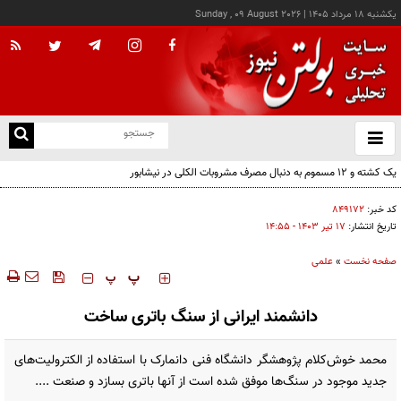
يکشنبه ۱۸ مرداد ۱۴۰۵
|
Sunday , 09 August 2026
از
و
ته
یک کشته و ۱۲ مسموم به دنبال مصرف مشروبات الکلی در نیشابور
ن
نو
کد خبر:
۸۴۹۱۷۲
تاریخ انتشار:
۱۷ تير ۱۴۰۳ - ۱۴:۵۵
صفحه نخست
»
علمی
‍‍‍ پ
پ
دانشمند ایرانی از سنگ باتری ساخت
محمد خوش‌کلام پژوهشگر دانشگاه فنی دانمارک با استفاده از الکترولیت‌های
جدید موجود در سنگ‌ها موفق شده است از آنها باتری بسازد و صنعت ....