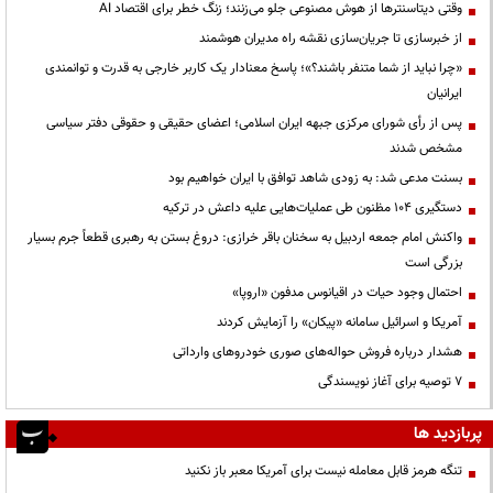
وقتی دیتاسنترها از هوش مصنوعی جلو می‌زنند؛ زنگ خطر برای اقتصاد AI
از خبرسازی تا جریان‌سازی نقشه راه مدیران هوشمند
«چرا نباید از شما متنفر باشند؟»؛ پاسخ معنادار یک کاربر خارجی به قدرت و توانمندی
ایرانیان
پس از رأی شورای مرکزی جبهه ایران اسلامی؛ اعضای حقیقی و حقوقی دفتر سیاسی
مشخص شدند
بسنت مدعی شد: به زودی شاهد توافق با ایران خواهیم بود
دستگیری ۱۰۴ مظنون طی عملیات‌هایی علیه داعش در ترکیه
واکنش امام جمعه اردبیل به سخنان باقر خرازی: دروغ بستن به رهبری قطعاً جرم بسیار
بزرگی است
احتمال وجود حیات در اقیانوس مدفون «اروپا»
آمریکا و اسرائیل سامانه «پیکان» را آزمایش کردند
هشدار درباره فروش حواله‌های صوری خودروهای وارداتی
۷ توصیه برای آغاز نویسندگی
پربازدید ها
تنگه هرمز قابل معامله نیست برای آمریکا معبر باز نکنید