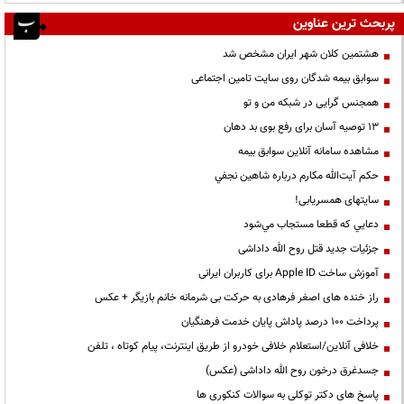
پربحث ترین عناوین
هشتمین کلان شهر ایران مشخص شد
سوابق بیمه شدگان روی سایت تامین اجتماعی
همجنس گرایی در شبکه من و تو
13 توصیه آسان برای رفع بوی بد دهان
مشاهده سامانه آنلاين سوابق بیمه
حكم آيت‌الله مكارم درباره شاهين نجفي
سایتهای همسریابی!
دعايي كه قطعا مستجاب مي‌شود
جزئیات جدید قتل روح الله داداشی
آموزش ساخت Apple ID برای کاربران ایرانی
راز خنده های اصغر فرهادی به حرکت بی شرمانه خانم بازیگر + عکس
پرداخت ۱۰۰ درصد پاداش پایان خدمت فرهنگیان
خلافی آنلاین/استعلام خلافی خودرو از طریق اینترنت، پیام کوتاه ، تلفن
جسدغرق درخون روح الله داداشی (عکس)
پاسخ های دکتر توکلی به سوالات کنکوری ها