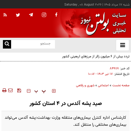
شنبه ۱۷ مرداد ۱۴۰۵
|
Saturday , 08 August 2026
از
و
ته
تردد بیش از ۶ میلیون زائر از مرزهای اربعینی کشور
ن
نو
کد خبر:
۸۴۹۱۶۱
تاریخ انتشار:
۱۷ تير ۱۴۰۳ - ۱۰:۰۷
صفحه نخست
»
اجتماعی
»
شهری و رفاهی
‍‍‍ پ
پ
صید پشه آئدس در ۴ استان کشور
کارشناس اداره کنترل بیماری‌های منتقله وزارت بهداشت:پشه آئدس می‌تواند
بیماری‌های مختلفی را منتقل کند.