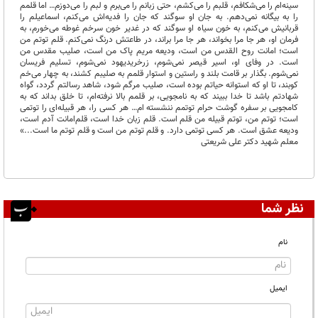
سینه‌ام را می‌شکافم، قلبم را می‌کشم، حتی زبانم را می‌برم و لبم را می‌دوزم… اما قلمم
را به بیگانه نمی‌دهم. به جان او سوگند که جان را فدیه‌اش می‌کنم، اسماعیلم را
قربانیش می‌کنم، به خون سیاه او سوگند که در غدیر خون سرخم غوطه می‌خورم، به
فرمان او، هر جا مرا بخواند، هر جا مرا براند، در طاعتش درنگ نمی‌کنم. قلم توتم من
است؛ ‌امانت روح القدس من است، ودیعه مریم پاک من است، صلیب مقدس من
است. در وفای او، اسیر قیصر نمی‌شوم، زرخرید‌یهود نمی‌شوم، تسلیم فریسان
نمی‌شوم. بگذار بر قامت بلند و راستین و استوار قلمم به صلیبم کشند، به چهار می‌خم
کوبند، تا او که استوانه حیاتم بوده است، صلیب مرگم شود، شاهد رسالتم گردد، گواه
شهادتم باشد تا خدا ببیند که به نامجویی، بر قلمم بالا نرفته‌ام، تا خلق بداند که به
کامجویی بر سفره گوشت حرام توتمم ننشسته ام… هر کسی را، هر قبیله‌ای را توتمی
است؛ توتم من، توتم قبیله من قلم است. قلم زبان خدا است، قلم‌امانت آدم است،
ودیعه عشق است. هر کسی توتمی دارد. و قلم توتم من است و قلم توتم ما است...»
معلم شهید دکتر علی شریعتی
نظر شما
نام
ایمیل