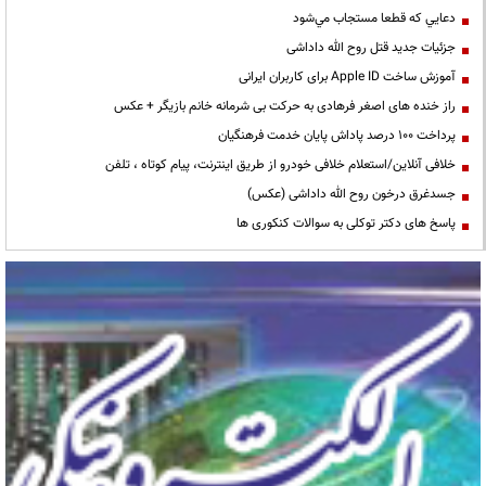
دعايي كه قطعا مستجاب مي‌شود
جزئیات جدید قتل روح الله داداشی
آموزش ساخت Apple ID برای کاربران ایرانی
راز خنده های اصغر فرهادی به حرکت بی شرمانه خانم بازیگر + عکس
پرداخت ۱۰۰ درصد پاداش پایان خدمت فرهنگیان
خلافی آنلاین/استعلام خلافی خودرو از طریق اینترنت، پیام کوتاه ، تلفن
جسدغرق درخون روح الله داداشی (عکس)
پاسخ های دکتر توکلی به سوالات کنکوری ها