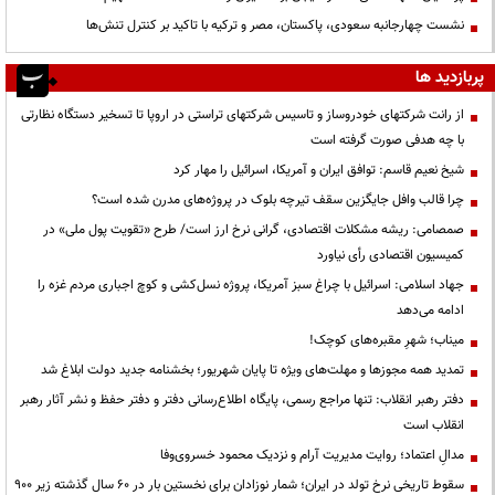
نشست چهارجانبه سعودی، پاکستان، مصر و ترکیه با تاکید بر کنترل تنش‌ها
پربازدید ها
از رانت‌ شرکتهای خودروساز و تاسیس شرکتهای تراستی در اروپا تا تسخیر دستگاه نظارتی
با چه هدفی صورت گرفته است
شیخ نعیم قاسم: توافق ایران و آمریکا، اسرائیل را مهار کرد
چرا قالب وافل جایگزین سقف تیرچه بلوک در پروژه‌های مدرن شده است؟
صمصامی: ریشه مشکلات اقتصادی، گرانی نرخ ارز است/ طرح «تقویت پول ملی» در
کمیسیون اقتصادی رأی نیاورد
جهاد اسلامی: اسرائیل با چراغ سبز آمریکا، پروژه نسل‌کشی و کوچ اجباری مردم غزه را
ادامه می‌دهد
میناب؛ شهرِ مقبره‌های کوچک!
تمدید همه مجوزها و مهلت‌های ویژه تا پایان شهریور؛ بخشنامه جدید دولت ابلاغ شد
دفتر رهبر انقلاب: تنها مراجع رسمی، پایگاه اطلاع‌رسانی دفتر و دفتر حفظ و نشر آثار رهبر
انقلاب است
مدالِ اعتماد؛ روایت مدیریت آرام و نزدیک محمود خسروی‌وفا
سقوط تاریخی نرخ تولد در ایران؛ شمار نوزادان برای نخستین بار در ۶۰ سال گذشته زیر ۹۰۰