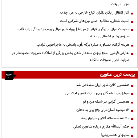
هزار نفر رفت
آغاز انتقال رایگان زائران اتباع خارجی به مرز چذابه
‌امنیت شغلی، مطالبه اصلی نیروهای شرکتی است
مقاومت عراق؛ بازیگری فراتر از مرزها | پهپادهای عراقی پیام بازدارندگی را به قلب
سرزمین‌های اشغالی رساندند
هزینه گزاف، دستاورد صفر؛ برگه رأی، پاسخی به ماجراجویی ترامپ
تعارض قوانین؛ مانع پنهان سنددار شدن بخش بزرگی از املاک/ ضرورت تجدیدنظر در
ضوابط احراز تصرفات مالکانه
پربحث ترین عناوین
هشتمین کلان شهر ایران مشخص شد
سوابق بیمه شدگان روی سایت تامین اجتماعی
همجنس گرایی در شبکه من و تو
13 توصیه آسان برای رفع بوی بد دهان
مشاهده سامانه آنلاين سوابق بیمه
حكم آيت‌الله مكارم درباره شاهين نجفي
سایتهای همسریابی!