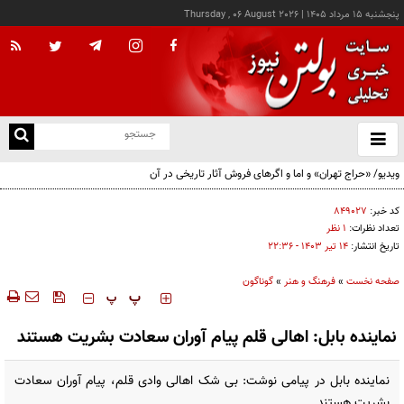
پنجشنبه ۱۵ مرداد ۱۴۰۵
|
Thursday , 06 August 2026
از
و
ته
ویدیو/ «حراج تهران» و اما و اگرهای فروش آثار تاریخی در آن
ن
نو
کد خبر:
۸۴۹۰۲۷
تعداد نظرات:
۱ نظر
تاریخ انتشار:
۱۴ تير ۱۴۰۳ - ۲۲:۳۶
صفحه نخست
»
فرهنگ و هنر
»
گوناگون
‍‍‍ پ
پ
نماینده بابل: اهالی قلم پیام آوران سعادت بشریت هستند
نماینده بابل در پیامی نوشت: بی شک اهالی وادی قلم، پیام آوران سعادت
بشریت هستند.