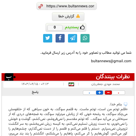
گزارش خطا
پسندیدم
0
شما می توانید مطالب و تصاویر خود را به آدرس زیر ارسال فرمایید.
bultannews@gmail.com
نظرات بینندگان
انتشار یافته:
۱
محمد مهدی جعفریان
|
|
۰۲:۱۳ - ۱۴۰۳/۰۴/۱۵
در انتظار بررسی:
پاسخ
0
0
غیر قابل انتشار:
۱
بنام خدا.
«قلم توتم من است، توتم ماست. به قلمم سوگند، به خون سیاهی که از حلقومش
می‌چکد سوگند، به رشحه خونی که از زبانش میتراود سوگند، به ضجه‌های دردی که از
سینه‌اش بر می‌آید سوگند… که توتم مقدسم را نمی‌فروشم، نمی‌کشم، گوشت و خونش
را نمی‌خورم، به دست زورش تسلیم نمی‌کنم، به کیسه زرش نمی‌بخشم، به سر انگشت
تزویرش نمی‌سپارم. دستم را قلم می‌کنم و قلمم را از دست نمی‌گذارم، چشم‌هایم را
کور می‌کنم، گوش‌هایم را کر می‌کنم، پا‌هایم را می‌شکنم، انگشتم را بند بند می‌برم،