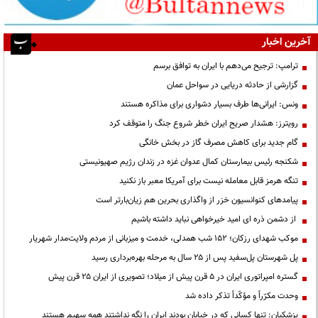
آخرین اخبار
ترامپ: ترجیح می‌دهم با ایران به توافق برسم
گزارشی از حادثه دریایی در سواحل عمان
ونس: ایرانی‌ها طرف بسیار دشواری برای مذاکره هستند
رویترز: هشدار صریح ایران خطر شروع جنگ را متوقف کرد
گام جدید برای کاهش مصرف گاز در بخش خانگی
شکنجه رئیس بیمارستان کمال عدوان غزه در زندان رژیم صهیونیستی
تنگه هرمز قابل معامله نیست برای آمریکا معبر باز نکنید
پیامدهای کنوانسیون خزر از واگذاری بحرین هم زیان‌بارتر است
از دشمن ذره ای امید خیرخواهی نباید داشته باشیم
موکب شهدای رزکان؛ ۱۵۲ شب همدلی، خدمت و میزبانی از مردم ولایت‌مدار شهریار
پل شهرستان پل‌سفید پس از ۲۵ سال به مرحله بهره‌برداری رسید
گستره امپراتوری ایران در ۵ قرن پیش از میلاد؛ تصویری از ایران ۲۵ قرن پیش
وحدت مکرّراً و مؤکّداً تذکر داده شد
پزشکیان: تنها کسانی که در خیابان بودند ایران را نگه نداشتند همه سهیم هستند