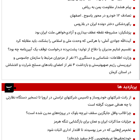
پیام هشدار مقاومت یمن به ریاض
تصادف ۱۲ خودرو در محور یاسوج ـ اصفهان
رکوردشکنی دختر دونده ایران در بلاروس
پزشکیان: مشروطه نقطه عطف بیداری و آزادی‌خواهی ملت ایران بود
آیت‌الله جوادی آملی: با هرکس که وحدت ملی و اسلامی را بشکند، باید مقابله کرد
تقسیم غنایم مدیران یا دفاع از تولید؛ پشت‌پرده درخواست توقف یک آیین‌نامه چه بود؟
وزارت اطلاعات: شناسایی و دستگیری ۲۱ نفر از مزدوران مرتبط با سازمان جاسوسی و
تروریستی رژیم صهیونیستی و بازداشت ۴ نفر از اعضای باندهای مسلح شرارت و اغتشاش
در استان کرمان
پربازدید ها
از رانت‌ شرکتهای خودروساز و تاسیس شرکتهای تراستی در اروپا تا تسخیر دستگاه نظارتی
با چه هدفی صورت گرفته است
چرا قالب وافل جایگزین سقف تیرچه بلوک در پروژه‌های مدرن شده است؟
جزئیات مذاکرات ایران و عمان برای بازگشایی تنگه هرمز
تخم‌مرغ‌هایی که در مرز پوسیدند تا اقتدار اداری اثبات شود
خودتحقیرها عریضه‌نویس کاخ سفید شده‌اند!