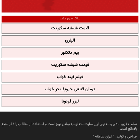
لینک های مفید
قیمت شیشه سکوریت
آلپاری
بیم دتکتور
قیمت شیشه سکوریت
فیلم آپنه خواب
درمان قطعی خروپف در خواب
لیزر فوتونا
تمام حقوق مادی و معنوی این سایت متعلق به بولتن نیوز است و استفاده از مطالب با ذکر منبع
بلامانع است.
طراحی و تولید: "
ایران سامانه
"