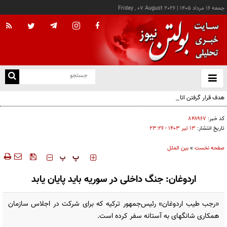
جمعه ۱۶ مرداد ۱۴۰۵
|
Friday , 07 August 2026
از
و
ته
هدف قرار گرفتن اتاق‌ فرماندهی مزدوران عربستان در یمن
ن
نو
کد خبر:
۸۴۸۹۶۷
تاریخ انتشار:
۱۳ تير ۱۴۰۳ - ۲۳:۲۶
صفحه نخست
»
بین الملل
‍‍‍ پ
پ
اردوغان: جنگ داخلی در سوریه باید پایان یابد
«رجب طیب اردوغان» رئیس‌جمهور ترکیه که برای شرکت در اجلاس سازمان
همکاری شانگهای به آستانه سفر کرده است.