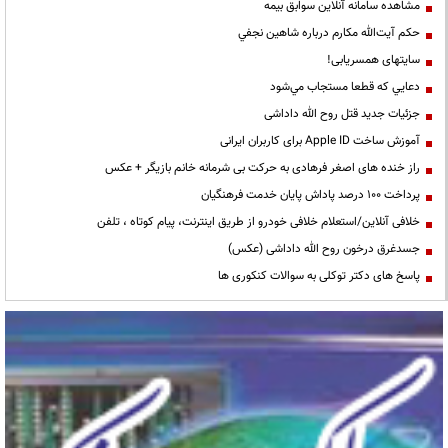
مشاهده سامانه آنلاين سوابق بیمه
حكم آيت‌الله مكارم درباره شاهين نجفي
سایتهای همسریابی!
دعايي كه قطعا مستجاب مي‌شود
جزئیات جدید قتل روح الله داداشی
آموزش ساخت Apple ID برای کاربران ایرانی
راز خنده های اصغر فرهادی به حرکت بی شرمانه خانم بازیگر + عکس
پرداخت ۱۰۰ درصد پاداش پایان خدمت فرهنگیان
خلافی آنلاین/استعلام خلافی خودرو از طریق اینترنت، پیام کوتاه ، تلفن
جسدغرق درخون روح الله داداشی (عکس)
پاسخ های دکتر توکلی به سوالات کنکوری ها