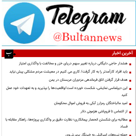
آخرین اخبار
هشدار حاجی دلیگانی درباره تغییر سهم دریای خزر و مخالفت با واگذاری امتیاز
باید افراد کارآمدتر را به کار گرفت/ کاری می کنیم در معیشت مردم مشکلی پیش نیاید
هدف قرار گرفتن اتاق‌ فرماندهی مزدوران عربستان در یمن
این دیپلماسی نمایشی، شکست خورده است/واقعیت‌ها را بپذیرید و به تعهدات خود عمل
کنید
امید مالباختگان رمزارز آبکی به فروش اموال محکومان
از التماس تا فروپاشی هژمونی دلار
مطالبه برای شکستن انحصار پیمانکاری؛ نظارت دقیق بر واگذاری پروژه‌ها، راهکار مقابله با
فساد
حمله نیروهای اسرائیلی به خبرنگار پرس‌تی‌وی