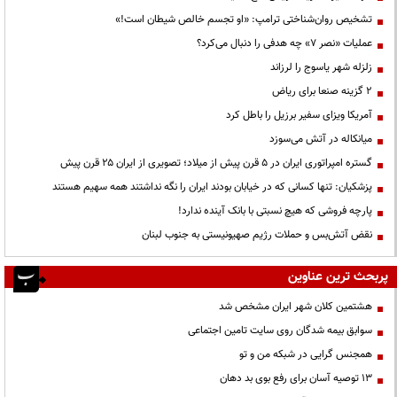
تشخیص روان‌شناختی ترامپ: «او تجسم خالص شیطان است!»
عملیات «نصر ۷» چه هدفی را دنبال می‌کرد؟
زلزله شهر یاسوج را لرزاند
۲ گزینه صنعا برای ریاض
آمریکا ویزای سفیر برزیل را باطل کرد
میانکاله در آتش می‌سوزد
گستره امپراتوری ایران در ۵ قرن پیش از میلاد؛ تصویری از ایران ۲۵ قرن پیش
پزشکیان: تنها کسانی که در خیابان بودند ایران را نگه نداشتند همه سهیم هستند
پارچه فروشی که هیچ نسبتی با بانک آینده ندارد!
نقض آتش‌بس و حملات رژیم صهیونیستی به جنوب لبنان
پربحث ترین عناوین
هشتمین کلان شهر ایران مشخص شد
سوابق بیمه شدگان روی سایت تامین اجتماعی
همجنس گرایی در شبکه من و تو
13 توصیه آسان برای رفع بوی بد دهان