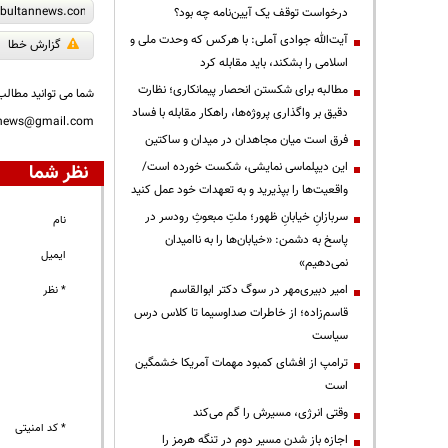
درخواست توقف یک آیین‌نامه چه بود؟
آیت‌الله جوادی آملی: با هرکس که وحدت ملی و
گزارش خطا
اسلامی را بشکند، باید مقابله کرد
مطالبه برای شکستن انحصار پیمانکاری؛ نظارت
شما می توانید مطالب 
دقیق بر واگذاری پروژه‌ها، راهکار مقابله با فساد
nnews@gmail.com
فرق است میان مجاهدان در میدان و ساکتین
این دیپلماسی نمایشی، شکست خورده است/
نظر شما
واقعیت‌ها را بپذیرید و به تعهدات خود عمل کنید
سربازانِ خیابانِ ظهور؛ ملتِ مبعوثِ رودسر در
نام
پاسخ به دشمن: «خیابان‌ها را به ناامیدان
ایمیل
نمی‌دهیم»
امیر دبیری‌مهر در سوگ دکتر ابوالقاسم
* نظر
قاسم‌زاده؛ از خاطرات صداوسیما تا کلاس درس
سیاست
ترامپ از افشای کمبود مهمات آمریکا خشمگین
است
وقتی انرژی، مسیرش را گم می‌کند
* کد امنیتی
اجازه باز شدن مسیر دوم در تنگه هرمز را