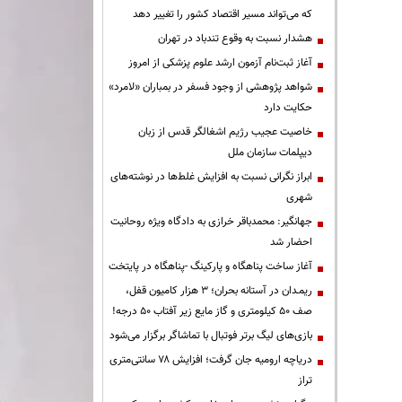
که می‌تواند مسیر اقتصاد کشور را تغییر دهد
هشدار نسبت به وقوع تندباد در تهران
آغاز ثبت‌نام آزمون ارشد علوم پزشکی از امروز
شواهد پژوهشی از وجود فسفر در بمباران «لامرد»
حکایت دارد
خاصیت عجیب رژیم اشغالگر قدس از زبان
دیپلمات سازمان ملل
ابراز نگرانی نسبت به افزایش غلط‌ها در نوشته‌های
شهری
جهانگیر: محمدباقر خرازی به دادگاه ویژه روحانیت
احضار شد
آغاز ساخت پناهگاه و پارکینگ -پناهگاه در پایتخت
ریمـدان در آستانه بحران؛ ۳ هزار کامیون قفل،
صف ۵۰ کیلومتری و گاز مایع زیر آفتاب ۵۰ درجه!
بازی‌های لیگ برتر فوتبال با تماشاگر برگزار می‌شود
دریاچه ارومیه جان گرفت؛ افزایش ۷۸ سانتی‌متری
تراز