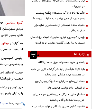
برگزاری نشست وزرای خارجه کشورهای بریکس
در نیویورک
«آمریکا ذرّه ذرّه آب میشود»؛ چگونه پیشبینی
رهبر شهید از افول ابرقدرت به حقیقت پیوست؟
گروه سیاسی
: حج
دعوت مجدد عربستان از نخست‌وزیر عراق برای
مردم شهرستان گنگ
سفر به ریاض
های بسیار خوبی 
رئیس کمیسیون انرژی: مدیریت شبکه برق امسال
نسبت به سال‌های گذشته موفق‌تر بوده است
به گزارش
بولتن ن
اشرافیت جامعی بر
پربازدید ها
رئیس کمیسیون انر
راهنمای خرید محصولات برق صنعتی ABB
و بخصوص برنامه 
باید افراد کارآمدتر را به کار گرفت/ کاری می کنیم
حجت الاسلام احمد
در معیشت مردم مشکلی پیش نیاید
تبعیت از فرمایشا
حمله نیروهای اسرائیلی به خبرنگار پرس‌تی‌وی
دور دوم چهاردهمی
از التماس تا فروپاشی هژمونی دلار
را بعنوان رئیس جم
هشدار حاجی دلیگانی درباره تغییر سهم دریای
خزر و مخالفت با واگذاری امتیاز
برچسب ها:
نمایندگ
تقسیم غنایم مدیران یا دفاع از تولید؛ پشت‌پرده