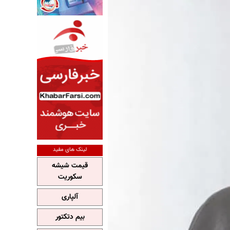
لینک های مفید
قیمت شیشه
سکوریت
آلپاری
بیم دتکتور