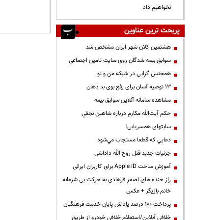
نخواهیم داد
پربحث ترین عناوین
هشتمین کلان شهر ایران مشخص شد
سوابق بیمه شدگان روی سایت تامین اجتماعی
همجنس گرایی در شبکه من و تو
13 توصیه آسان برای رفع بوی بد دهان
مشاهده سامانه آنلاين سوابق بیمه
حكم آيت‌الله مكارم درباره شاهين نجفي
سایتهای همسریابی!
دعايي كه قطعا مستجاب مي‌شود
جزئیات جدید قتل روح الله داداشی
آموزش ساخت Apple ID برای کاربران ایرانی
راز خنده های اصغر فرهادی به حرکت بی شرمانه
خانم بازیگر + عکس
پرداخت ۱۰۰ درصد پاداش پایان خدمت فرهنگیان
خلافی آنلاین/استعلام خلافی خودرو از طریق