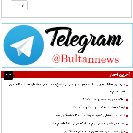
آخرین اخبار
سربازانِ خیابانِ ظهور؛ ملتِ مبعوثِ رودسر در پاسخ به دشمن: «خیابان‌ها را به ناامیدان
نمی‌دهیم»
اعلام پایان مراسم اربعین ۱۴۰۵
توقف صادرات نفت عربستان به آمریکا
ترامپ از افشای کمبود مهمات آمریکا خشمگین است
اجازه باز شدن مسیر دوم در تنگه هرمز را نخواهیم داد
فرق است میان مجاهدان در میدان و ساکتین