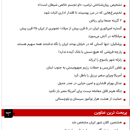
تشخیص روان‌شناختی ترامپ: «او تجسم خالص شیطان است!»
تخم‌مرغ‌هایی که در مرز پوسیدند تا اقتدار اداری اثبات شود
۲ گزینه صنعا برای ریاض
گستره امپراتوری ایران در ۵ قرن پیش از میلاد؛ تصویری از ایران ۲۵ قرن پیش
میانکاله در آتش می‌سوزد
پزشکیان: تنها کسانی که در خیابان بودند ایران را نگه نداشتند همه سهیم هستند
پارچه فروشی که هیچ نسبتی با بانک آینده ندارد!
زلزله شهر یاسوج را لرزاند
نقض آتش‌بس و حملات رژیم صهیونیستی به جنوب لبنان
آمریکا ویزای سفیر برزیل را باطل کرد
جدال بهرام افشاری و امین حیایی در صدر جدول
تنگه هرمز قابل معامله نیست برای آمریکا معبر باز نکنید
حمایت از هشت هزار نوآموز سیستان و بلوچستانی
پربحث ترین عناوین
هشتمین کلان شهر ایران مشخص شد