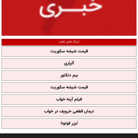
لینک های مفید
قیمت شیشه سکوریت
آلپاری
بیم دتکتور
قیمت شیشه سکوریت
فیلم آپنه خواب
درمان قطعی خروپف در خواب
لیزر فوتونا