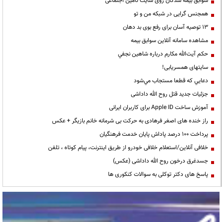
سوابق بیمه شدگان روی سایت تامین اجتماعی
همجنس گرایی در شبکه من و تو
13 توصیه آسان برای رفع بوی بد دهان
مشاهده سامانه آنلاين سوابق بیمه
حكم آيت‌الله مكارم درباره شاهين نجفي
سایتهای همسریابی!
دعايي كه قطعا مستجاب مي‌شود
جزئیات جدید قتل روح الله داداشی
آموزش ساخت Apple ID برای کاربران ایرانی
راز خنده های اصغر فرهادی به حرکت بی شرمانه خانم بازیگر + عکس
پرداخت ۱۰۰ درصد پاداش پایان خدمت فرهنگیان
خلافی آنلاین/استعلام خلافی خودرو از طریق اینترنت، پیام کوتاه ، تلفن
جسدغرق درخون روح الله داداشی (عکس)
پاسخ های دکتر توکلی به سوالات کنکوری ها