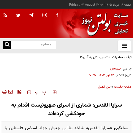
جمعه ۱۶ مرداد ۱۴۰۵
|
Friday , 07 August 2026
از
و
ته
توقف صادرات نفت عربستان به آمریکا
ن
نو
کد خبر:
۸۴۸۹۵۷
تاریخ انتشار:
۱۳ تير ۱۴۰۳ - ۲۰:۲۵
صفحه نخست
»
بین الملل
‍‍‍ پ
پ
سرایا القدس: شماری از اسرای صهیونیست اقدام به
خودکشی کرده‌اند
سخنگوی «سرایا القدس» شاخه نظامی جنبش جهاد اسلامی فلسطین با