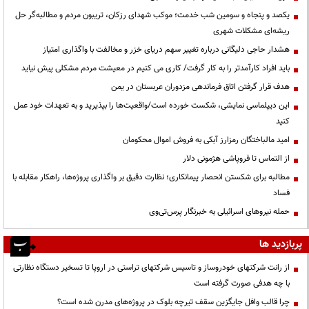
یکصد و پنجاه و سومین شب خدمت؛ موکب شهدای رزکان، تریبون مردم و مطالبه‌گر حل
ریشه‌ای مشکلات شهری
هشدار حاجی دلیگانی درباره تغییر سهم دریای خزر و مخالفت با واگذاری امتیاز
باید افراد کارآمدتر را به کار گرفت/ کاری می کنیم در معیشت مردم مشکلی پیش نیاید
هدف قرار گرفتن اتاق‌ فرماندهی مزدوران عربستان در یمن
این دیپلماسی نمایشی، شکست خورده است/واقعیت‌ها را بپذیرید و به تعهدات خود عمل
کنید
امید مالباختگان رمزارز آبکی به فروش اموال محکومان
از التماس تا فروپاشی هژمونی دلار
مطالبه برای شکستن انحصار پیمانکاری؛ نظارت دقیق بر واگذاری پروژه‌ها، راهکار مقابله با
فساد
حمله نیروهای اسرائیلی به خبرنگار پرس‌تی‌وی
پربازدید ها
از رانت‌ شرکتهای خودروساز و تاسیس شرکتهای تراستی در اروپا تا تسخیر دستگاه نظارتی
با چه هدفی صورت گرفته است
چرا قالب وافل جایگزین سقف تیرچه بلوک در پروژه‌های مدرن شده است؟