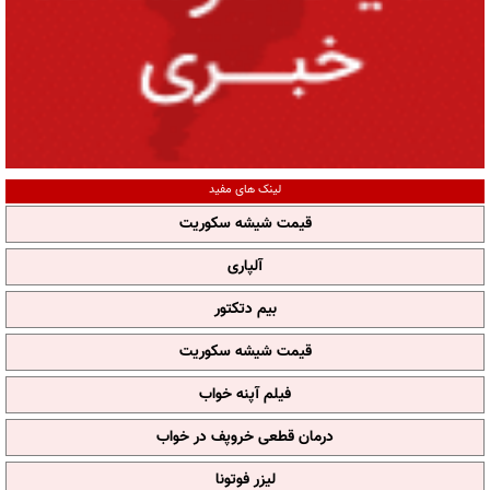
لینک های مفید
قیمت شیشه سکوریت
آلپاری
بیم دتکتور
قیمت شیشه سکوریت
فیلم آپنه خواب
درمان قطعی خروپف در خواب
لیزر فوتونا