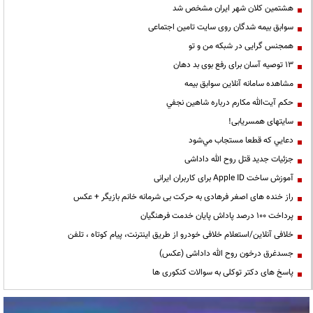
هشتمین کلان شهر ایران مشخص شد
سوابق بیمه شدگان روی سایت تامین اجتماعی
همجنس گرایی در شبکه من و تو
13 توصیه آسان برای رفع بوی بد دهان
مشاهده سامانه آنلاين سوابق بیمه
حكم آيت‌الله مكارم درباره شاهين نجفي
سایتهای همسریابی!
دعايي كه قطعا مستجاب مي‌شود
جزئیات جدید قتل روح الله داداشی
آموزش ساخت Apple ID برای کاربران ایرانی
راز خنده های اصغر فرهادی به حرکت بی شرمانه خانم بازیگر + عکس
پرداخت ۱۰۰ درصد پاداش پایان خدمت فرهنگیان
خلافی آنلاین/استعلام خلافی خودرو از طریق اینترنت، پیام کوتاه ، تلفن
جسدغرق درخون روح الله داداشی (عکس)
پاسخ های دکتر توکلی به سوالات کنکوری ها