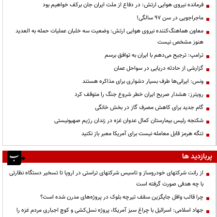
فرمانده نیروی هوایی ارتش: در دفاع از ملت ایران جان برکف خواهیم بود
ماجراجویی در سن ۹۷ سالگی!
معاون هماهنگ‌کننده نیروی هوایی ارتش: وضعیت سه خلبان عملیات حمله به العدید
هنوز مشخص نیست
ترامپ: ترجیح می‌دهم با ایران به توافق برسم
گزارشی از حادثه دریایی در سواحل عمان
ونس: ایرانی‌ها طرف بسیار دشواری برای مذاکره هستند
رویترز: هشدار صریح ایران خطر شروع جنگ را متوقف کرد
گام جدید برای کاهش مصرف گاز در بخش خانگی
شکنجه رئیس بیمارستان کمال عدوان غزه در زندان رژیم صهیونیستی
تنگه هرمز قابل معامله نیست برای آمریکا معبر باز نکنید
پربازدید ها
از رانت‌ شرکتهای خودروساز و تاسیس شرکتهای تراستی در اروپا تا تسخیر دستگاه نظارتی
با چه هدفی صورت گرفته است
چرا قالب وافل جایگزین سقف تیرچه بلوک در پروژه‌های مدرن شده است؟
جهاد اسلامی: اسرائیل با چراغ سبز آمریکا، پروژه نسل‌کشی و کوچ اجباری مردم غزه را