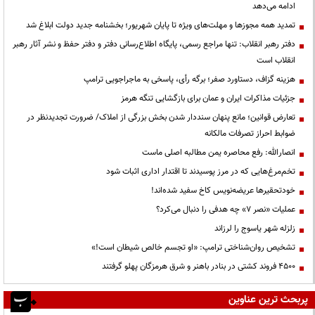
ادامه می‌دهد
تمدید همه مجوزها و مهلت‌های ویژه تا پایان شهریور؛ بخشنامه جدید دولت ابلاغ شد
دفتر رهبر انقلاب: تنها مراجع رسمی، پایگاه اطلاع‌رسانی دفتر و دفتر حفظ و نشر آثار رهبر
انقلاب است
هزینه گزاف، دستاورد صفر؛ برگه رأی، پاسخی به ماجراجویی ترامپ
جزئیات مذاکرات ایران و عمان برای بازگشایی تنگه هرمز
تعارض قوانین؛ مانع پنهان سنددار شدن بخش بزرگی از املاک/ ضرورت تجدیدنظر در
ضوابط احراز تصرفات مالکانه
انصارالله: رفع محاصره یمن مطالبه اصلی ماست
تخم‌مرغ‌هایی که در مرز پوسیدند تا اقتدار اداری اثبات شود
خودتحقیرها عریضه‌نویس کاخ سفید شده‌اند!
عملیات «نصر ۷» چه هدفی را دنبال می‌کرد؟
زلزله شهر یاسوج را لرزاند
تشخیص روان‌شناختی ترامپ: «او تجسم خالص شیطان است!»
۴۵۰۰ فروند کشتی در بنادر باهنر و شرق هرمزگان پهلو گرفتند
پربحث ترین عناوین