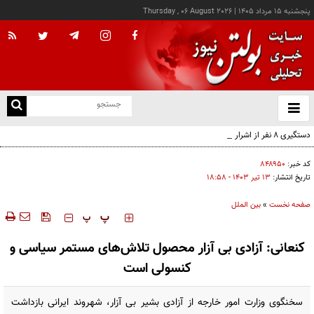
پنجشنبه ۱۵ مرداد ۱۴۰۵
|
Thursday , 06 August 2026
از
و
ته
دستگیری ۸ نفر از اشرار مسلح شاخص و مرتبطین گروهک‌های تروریستی
ن
نو
کد خبر:
۸۴۸۹۵۰
تاریخ انتشار:
۱۳ تير ۱۴۰۳ - ۱۸:۵۸
صفحه نخست
»
بین الملل
‍‍‍ پ
پ
کنعانی: آزادی بی آزار محصول تلاش‌های مستمر سیاسی و
کنسولی است
سخنگوی وزارت امور خارجه از آزادی بشیر بی آزار، شهروند ایرانی بازداشت