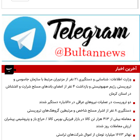
آخرین اخبار
وزارت اطلاعات: شناسایی و دستگیری ۲۱ نفر از مزدوران مرتبط با سازمان جاسوسی و
تروریستی رژیم صهیونیستی و بازداشت ۴ نفر از اعضای باندهای مسلح شرارت و اغتشاش
در استان کرمان
دو تروریست در عملیات نیروهای عراقی در «الانبار» دستگیر شدند
دستگیری ۸ نفر از اشرار مسلح شاخص و مرتبطین گروهک‌های تروریستی
معامله بیش از ۴۱۳ هزار تن کالا در بازار فیزیکی بورس کالا / حراج باز و پتروشیمی پیشران
ارزش معاملات روز شدند
تهاتر ۱۶۷۳ میلیارد تومان از اموال شرکت‌های تراستی