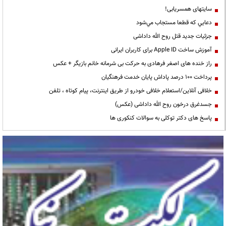
سایتهای همسریابی!
دعايي كه قطعا مستجاب مي‌شود
جزئیات جدید قتل روح الله داداشی
آموزش ساخت Apple ID برای کاربران ایرانی
راز خنده های اصغر فرهادی به حرکت بی شرمانه خانم بازیگر + عکس
پرداخت ۱۰۰ درصد پاداش پایان خدمت فرهنگیان
خلافی آنلاین/استعلام خلافی خودرو از طریق اینترنت، پیام کوتاه ، تلفن
جسدغرق درخون روح الله داداشی (عکس)
پاسخ های دکتر توکلی به سوالات کنکوری ها