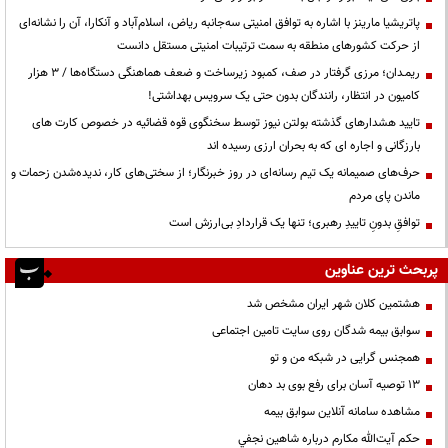
پاتریشیا مارینز با اشاره به توافق امنیتی سه‌جانبه ریاض، اسلام‌آباد و آنکارا، آن را نشانه‌ای
از حرکت کشورهای منطقه به سمت ترتیبات امنیتی مستقل دانست
ریمـدان؛ مرزی گرفتار در صف، کمبود زیرساخت و ضعف هماهنگی دستگاه‌ها / ۳ هزار
کامیون در انتظار، رانندگان بدون حتی یک سرویس بهداشتی!
تایید هشدارهای گذشته بولتن نیوز توسط سخنگوی قوه قضائیه در خصوص کارت های
بارزگانی و اجاره ای که به بحران ارزی رسیده اند
حرف‌های صمیمانه یک تیم رسانه‌ای در روز خبرنگار؛ از سختی‌های کار، ندیده‌شدن زحمات و
ماندن پای مردم
توافقِ بدونِ تاییدِ رهبری؛ تنها یک قراردادِ بی‌ارزش است
پربحث ترین عناوین
هشتمین کلان شهر ایران مشخص شد
سوابق بیمه شدگان روی سایت تامین اجتماعی
همجنس گرایی در شبکه من و تو
13 توصیه آسان برای رفع بوی بد دهان
مشاهده سامانه آنلاين سوابق بیمه
حكم آيت‌الله مكارم درباره شاهين نجفي