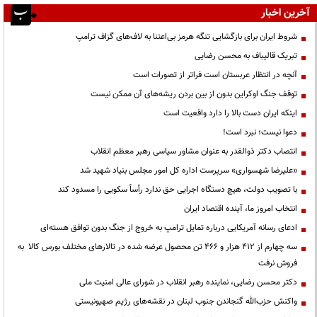
آخرین اخبار
شروط ایران برای بازگشایی تنگه هرمز بی‌اعتنا به لاف‌های گزاف ترامپ
تبریک قالیباف به محسن رضایی
آنچه در انتظار عربستان است فراتر از تصورات است
توقف جنگ اوکراین بدون از بین بردن ریشه‌های آن ممکن نیست
اینکه ایران دست بالا را دارد واقعیت است
دعوا نیست؛ نبرد است!
انتصاب دکتر ذوالقدر به عنوان مشاور سیاسی رهبر معظم انقلاب
«علیرضا شهسواری» سرپرست اداره کل امور مجلس بنیاد شهید شد
با تصویب دولت، هیچ دستگاه اجرایی حق ندارد رأساً سکویی را مسدود کند
انتخاب امروز ما، آینده اقتصاد ایران
ادعای رسانه آمریکایی درباره تمایل ترامپ به خروج از جنگ بدون توافق هسته‌ای
سه چهارم از ۴۱۲ هزار و ۴۶۶ تن محصول عرضه شده در تالارهای مختلف بورس کالا به
فروش نرفت
دکتر محسن رضایی، نماینده رهبر انقلاب در شورای عالی امنیت ملی
واکنش حزب‌الله گنجاندن جنوب لبنان در نقشه‌های رژیم صهیونیستی