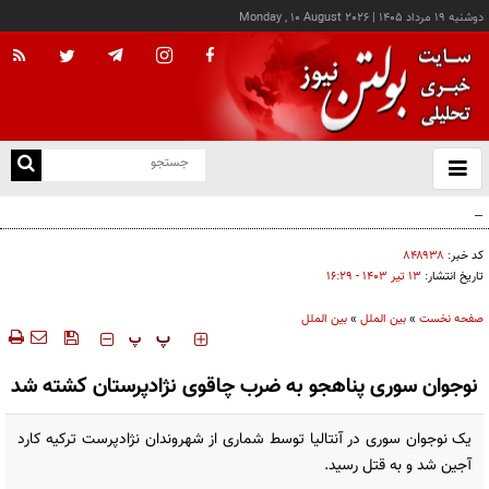
دوشنبه ۱۹ مرداد ۱۴۰۵
|
Monday , 10 August 2026
از
و
ته
سوداگری جنگ و تقسیم غنائم خیالی...
ن
نو
کد خبر:
۸۴۸۹۳۸
تاریخ انتشار:
۱۳ تير ۱۴۰۳ - ۱۶:۲۹
صفحه نخست
»
بین الملل
»
بین الملل
‍‍‍ پ
پ
نوجوان سوری پناهجو به ضرب چاقوی نژادپرستان کشته شد
یک نوجوان سوری در آنتالیا توسط شماری از شهروندان نژادپرست ترکیه کارد
آجین شد و به قتل رسید.