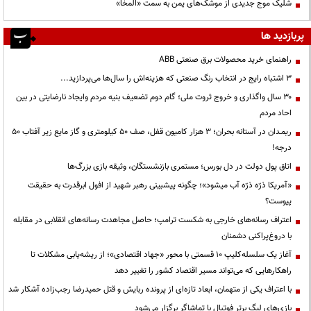
شلیک موج جدیدی از موشک‌های یمن به سمت «المخا»
پربازدید ها
راهنمای خرید محصولات برق صنعتی ABB
3 اشتباه رایج در انتخاب رنگ صنعتی که هزینه‌اش را سال‌ها می‌پردازید...
۳۰ سال واگذاری و خروج ثروت ملی؛ گام دوم تضعیف بنیه مردم وایجاد نارضایتی در بین
احاد مردم
ریمـدان در آستانه بحران؛ ۳ هزار کامیون قفل، صف ۵۰ کیلومتری و گاز مایع زیر آفتاب ۵۰
درجه!
اتاق پول دولت در دل بورس؛ مستمری بازنشستگان، وثیقه بازی بزرگ‌ها
«آمریکا ذرّه ذرّه آب میشود»؛ چگونه پیشبینی رهبر شهید از افول ابرقدرت به حقیقت
پیوست؟
اعتراف رسانه‌های خارجی به شکست ترامپ؛ حاصل مجاهدت رسانه‌های انقلابی در مقابله
با دروغ‌پراکنی دشمنان
آغاز یک سلسله‌کلیپ ۱۰ قسمتی با محور «جهاد اقتصادی»؛ از ریشه‌یابی مشکلات تا
راهکارهایی که می‌تواند مسیر اقتصاد کشور را تغییر دهد
با اعتراف یکی از متهمان، ابعاد تازه‌ای از پرونده ربایش و قتل حمیدرضا رجب‌زاده آشکار شد
بازی‌های لیگ برتر فوتبال با تماشاگر برگزار می‌شود