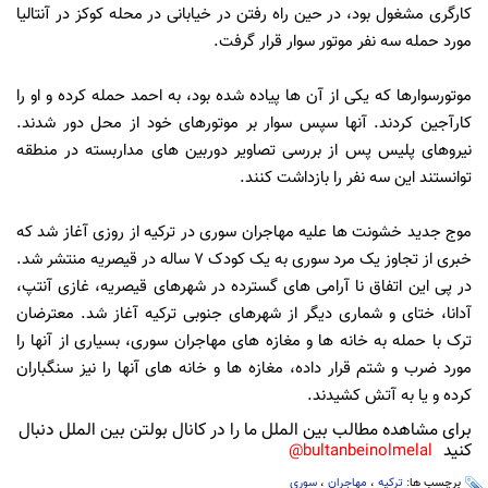
کارگری مشغول بود، در حین راه رفتن در خیابانی در محله کوکز در آنتالیا
مورد حمله سه نفر موتور سوار قرار گرفت.
موتورسوارها که یکی از آن ها پیاده شده بود، به احمد حمله کرده و او را
کارآجین کردند. آنها سپس سوار بر موتورهای خود از محل دور شدند.
نیروهای پلیس پس از بررسی تصاویر دوربین های مداربسته در منطقه
توانستند این سه نفر را بازداشت کنند.
موج جدید خشونت ها علیه مهاجران سوری در ترکیه از روزی آغاز شد که
خبری از تجاوز یک مرد سوری به یک کودک 7 ساله در قیصریه منتشر شد.
در پی این اتفاق نا آرامی های گسترده در شهرهای قیصریه، غازی آنتپ،
آدانا، ختای و شماری دیگر از شهرهای جنوبی ترکیه آغاز شد. معترضان
ترک با حمله به خانه ها و مغازه های مهاجران سوری، بسیاری از آنها را
مورد ضرب و شتم قرار داده، مغازه ها و خانه های آنها را نیز سنگباران
کرده و یا به آتش کشیدند.
برای مشاهده مطالب بین الملل ما را در کانال بولتن بین الملل دنبال
کنید
bultanbeinolmelal@
برچسب ها:
ترکیه
،
مهاجران
،
سوری