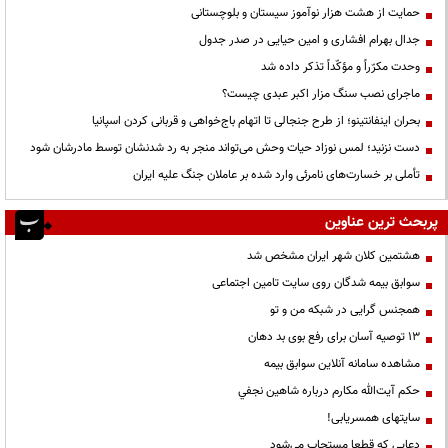
حمایت از هشت هزار نوآموز سیستان و بلوچستانی
جدال بهرام افشاری و امین حیایی در صدر جدول
وحدت مکرّراً و مؤکّداً تذکر داده شد
ماجرای نصب سنگ مزار اکبر عبدی چیست؟
بحران اینفانتینو؛ از طرح جنجالی تا اتهام باج‌خواهی و قربانی کردن اسپانیا
دست نزنید؛ لمس نوزاد حیات وحش می‌تواند منجر به رد شدنشان توسط مادرشان شود
تأملی بر خسارت‌های نامرئی وارد شده بر عاملان جنگ علیه ایران
پربحث ترین عناوین
هشتمین کلان شهر ایران مشخص شد
سوابق بیمه شدگان روی سایت تامین اجتماعی
همجنس گرایی در شبکه من و تو
13 توصیه آسان برای رفع بوی بد دهان
مشاهده سامانه آنلاين سوابق بیمه
حكم آيت‌الله مكارم درباره شاهين نجفي
سایتهای همسریابی!
دعايي كه قطعا مستجاب مي‌شود