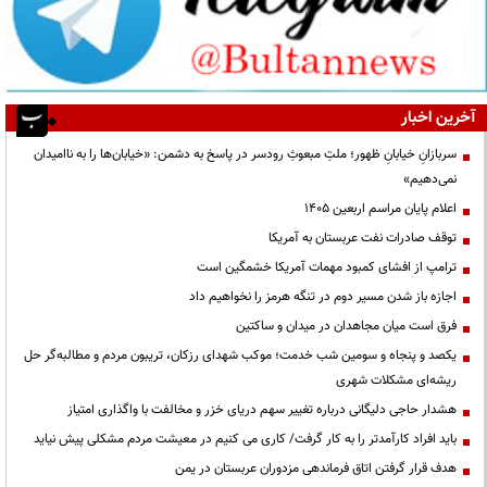
آخرین اخبار
سربازانِ خیابانِ ظهور؛ ملتِ مبعوثِ رودسر در پاسخ به دشمن: «خیابان‌ها را به ناامیدان
نمی‌دهیم»
اعلام پایان مراسم اربعین ۱۴۰۵
توقف صادرات نفت عربستان به آمریکا
ترامپ از افشای کمبود مهمات آمریکا خشمگین است
اجازه باز شدن مسیر دوم در تنگه هرمز را نخواهیم داد
فرق است میان مجاهدان در میدان و ساکتین
یکصد و پنجاه و سومین شب خدمت؛ موکب شهدای رزکان، تریبون مردم و مطالبه‌گر حل
ریشه‌ای مشکلات شهری
هشدار حاجی دلیگانی درباره تغییر سهم دریای خزر و مخالفت با واگذاری امتیاز
باید افراد کارآمدتر را به کار گرفت/ کاری می کنیم در معیشت مردم مشکلی پیش نیاید
هدف قرار گرفتن اتاق‌ فرماندهی مزدوران عربستان در یمن