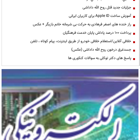
جزئیات جدید قتل روح الله داداشی
آموزش ساخت Apple ID برای کاربران ایرانی
راز خنده های اصغر فرهادی به حرکت بی شرمانه خانم بازیگر + عکس
پرداخت ۱۰۰ درصد پاداش پایان خدمت فرهنگیان
خلافی آنلاین/استعلام خلافی خودرو از طریق اینترنت، پیام کوتاه ، تلفن
جسدغرق درخون روح الله داداشی (عکس)
پاسخ های دکتر توکلی به سوالات کنکوری ها