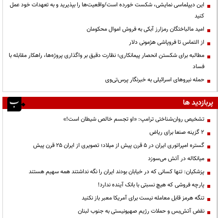
این دیپلماسی نمایشی، شکست خورده است/واقعیت‌ها را بپذیرید و به تعهدات خود عمل
کنید
امید مالباختگان رمزارز آبکی به فروش اموال محکومان
از التماس تا فروپاشی هژمونی دلار
مطالبه برای شکستن انحصار پیمانکاری؛ نظارت دقیق بر واگذاری پروژه‌ها، راهکار مقابله با
فساد
حمله نیروهای اسرائیلی به خبرنگار پرس‌تی‌وی
پربازدید ها
تشخیص روان‌شناختی ترامپ: «او تجسم خالص شیطان است!»
۲ گزینه صنعا برای ریاض
گستره امپراتوری ایران در ۵ قرن پیش از میلاد؛ تصویری از ایران ۲۵ قرن پیش
میانکاله در آتش می‌سوزد
پزشکیان: تنها کسانی که در خیابان بودند ایران را نگه نداشتند همه سهیم هستند
پارچه فروشی که هیچ نسبتی با بانک آینده ندارد!
تنگه هرمز قابل معامله نیست برای آمریکا معبر باز نکنید
نقض آتش‌بس و حملات رژیم صهیونیستی به جنوب لبنان