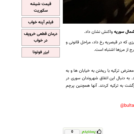
قیمت شیشه
سکوریت
فیلم آپنه خواب
مال سوریه
واکنش نشان داد.
درمان قطعی خروپف
در خواب
زی که در قیصریه رخ داد، مراحل قانونی و
رج از مرزها اشتباه است.
لیزر فوتونا
یک کودک 7 ساله در قیصریه شهروندان معترض ترکیه با ریختن به خیابان ها و به
به دنبال این اتفاق شهروندان سوری در
ازگشت به ترکیه کردند. آنها همچنین پرچم
bult
پسندیدم
0