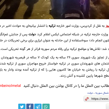
وز
به نقل از کردپرس، وزارت امور خارجه
ترکیه
با انتشار بیانیه‌ای به حوادث اخیر در
ش
 وزارت خارجه ترکیه در شبکه اجتماعی ایکس اعلام کرد:
دولت
پس از جنایتی غم‌انگی
ون انجام داد؛ سوء‌استفاده از این حادثه به عنوان ابزاری برای برخی تحریکات در خا
ید شد: تلاش‌ها و مواضع ترکیه برای رفاه مردم سوریه فراتر از هر گونه تحریکی است.
گفتنی است، پس از تجاوز یک شهروند سوری 26 ساله به 
ان های شهروندان سوری در ترکیه خواستار خروج مهاجران سوری از ترکیه شدند. 
ترکیه با ریختن به خیابان ها کامیون هایی را که از ترکیه آمده بودند وادار به ب
سطح شهرها پایین کشیده و آتش زدند.
لب بین الملل ما را در کانال بولتن بین الملل دنبال کنید
anbeinolmelal@
شمال سوریه
،
دولت