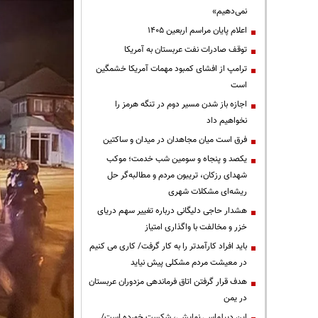
نمی‌دهیم»
اعلام پایان مراسم اربعین ۱۴۰۵
توقف صادرات نفت عربستان به آمریکا
ترامپ از افشای کمبود مهمات آمریکا خشمگین
است
اجازه باز شدن مسیر دوم در تنگه هرمز را
نخواهیم داد
فرق است میان مجاهدان در میدان و ساکتین
یکصد و پنجاه و سومین شب خدمت؛ موکب
شهدای رزکان، تریبون مردم و مطالبه‌گر حل
ریشه‌ای مشکلات شهری
هشدار حاجی دلیگانی درباره تغییر سهم دریای
خزر و مخالفت با واگذاری امتیاز
باید افراد کارآمدتر را به کار گرفت/ کاری می کنیم
در معیشت مردم مشکلی پیش نیاید
هدف قرار گرفتن اتاق‌ فرماندهی مزدوران عربستان
در یمن
این دیپلماسی نمایشی، شکست خورده است/