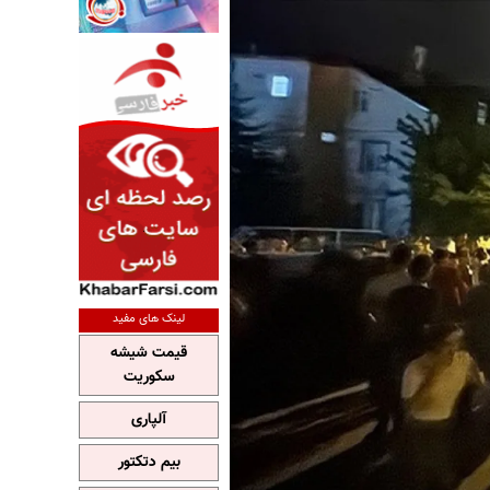
لینک های مفید
قیمت شیشه
سکوریت
آلپاری
بیم دتکتور