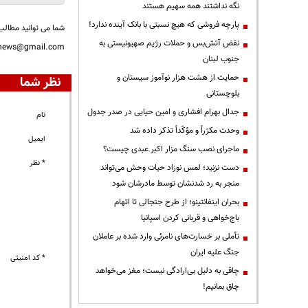
نگه نداشتند همه سهیم هستند
پارچه فروشی که هیچ نسبتی با بانک آینده ندارد!
شما می توانید مطالب 
نقض آتش‌بس و حملات رژیم صهیونیستی به
nnews@gmail.com
جنوب لبنان
حمایت از هشت هزار نوآموز سیستان و
نظر شما
بلوچستانی
جدال بهرام افشاری و امین حیایی در صدر جدول
نام
وحدت مکرّراً و مؤکّداً تذکر داده شد
ایمیل
ماجرای نصب سنگ مزار اکبر عبدی چیست؟
* نظر
دست نزنید؛ لمس نوزاد حیات وحش می‌تواند
منجر به رد شدنشان توسط مادرشان شود
بحران اینفانتینو؛ از طرح جنجالی تا اتهام
باج‌خواهی و قربانی کردن اسپانیا
تأملی بر خسارت‌های نامرئی وارد شده بر عاملان
جنگ علیه ایران
* کد امنیتی
چاقی به دلیل بی‌ارادگی نیست؛ مغز می‌خواهد
چاق بمانیم!