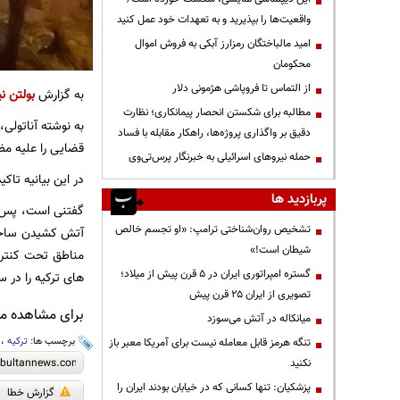
واقعیت‌ها را بپذیرید و به تعهدات خود عمل کنید
امید مالباختگان رمزارز آبکی به فروش اموال
محکومان
از التماس تا فروپاشی هژمونی دلار
به گزارش
بولتن نی
مطالبه برای شکستن انحصار پیمانکاری؛ نظارت
به نوشته آناتولی،
دقیق بر واگذاری پروژه‌ها، راهکار مقابله با فساد
قضایی را علیه مظن
حمله نیروهای اسرائیلی به خبرنگار پرس‌تی‌وی
در این بیانیه تاک
پربازدید ها
تشخیص روان‌شناختی ترامپ: «او تجسم خالص
آتش کشیدن ساختم
شیطان است!»
مناطق تحت کنترل 
گستره امپراتوری ایران در ۵ قرن پیش از میلاد؛
های ترکیه را در 
تصویری از ایران ۲۵ قرن پیش
برای مشاهده مطا
میانکاله در آتش می‌سوزد
برچسب ها:
ترکیه
،
تنگه هرمز قابل معامله نیست برای آمریکا معبر باز
نکنید
پزشکیان: تنها کسانی که در خیابان بودند ایران را
گزارش خطا