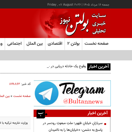
جمعه ۱۶ مرداد ۱۴۰۵
|
Friday , 07 August 2026
صفحه نخست
بولتن ۲
اقتصادی
بین الملل
اجتماعی
ور
آخرین اخبار
وقوع یک حادثه دریایی در جنوب شرق عدن
کد خبر:
۸۴۸۸۶۲
صفحه نخست
»
بین المل
آخرین اخبار
وزارت خارجه ترکیه با
سربازانِ خیابانِ ظهور؛ ملتِ مبعوثِ رودسر در
پاسخ به دشمن: «خیابان‌ها را به ناامیدان