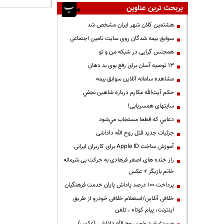
پربحث ترین عناوین
هشتمین کلان شهر ایران مشخص شد
سوابق بیمه شدگان روی سایت تامین اجتماعی
همجنس گرایی در شبکه من و تو
13 توصیه آسان برای رفع بوی بد دهان
مشاهده سامانه آنلاين سوابق بیمه
حكم آيت‌الله مكارم درباره شاهين نجفي
سایتهای همسریابی!
دعايي كه قطعا مستجاب مي‌شود
جزئیات جدید قتل روح الله داداشی
آموزش ساخت Apple ID برای کاربران ایرانی
راز خنده های اصغر فرهادی به حرکت بی شرمانه
خانم بازیگر + عکس
پرداخت ۱۰۰ درصد پاداش پایان خدمت فرهنگیان
خلافی آنلاین/استعلام خلافی خودرو از طریق
اینترنت، پیام کوتاه ، تلفن
جسدغرق درخون روح الله داداشی (عکس)