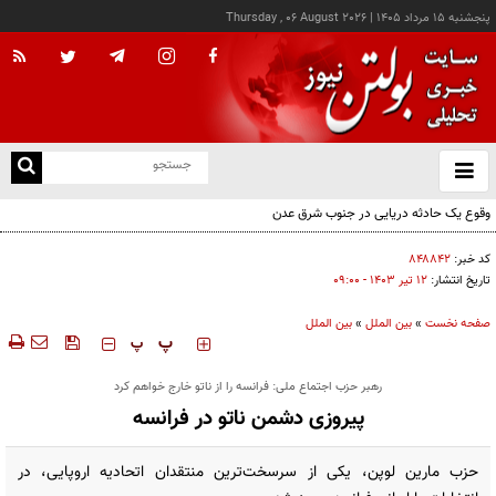
پنجشنبه ۱۵ مرداد ۱۴۰۵
|
Thursday , 06 August 2026
از
و
ته
وقوع یک حادثه دریایی در جنوب شرق عدن
ن
نو
کد خبر:
۸۴۸۸۴۲
تاریخ انتشار:
۱۲ تير ۱۴۰۳ - ۰۹:۰۰
صفحه نخست
»
بین الملل
»
بین الملل
‍‍‍ پ
پ
رهبر حزب اجتماع ملی: فرانسه را از ناتو خارج خواهم کرد
پیروزی دشمن ناتو در فرانسه
حزب مارین لوپن، یکی از سرسخت‌ترین منتقدان اتحادیه اروپایی، در