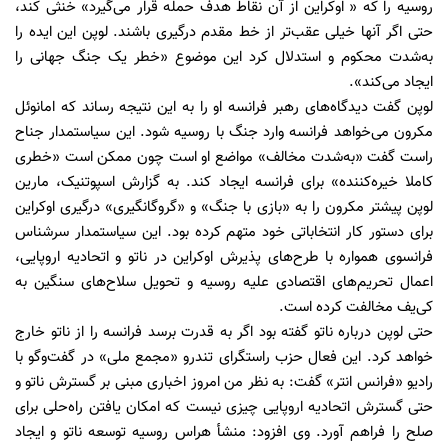
روسیه را که « اوکراین از آن نقاط هدف حمله قرار می‌گیرد» خنثی کند،
حتی اگر آنها خیلی عقب‌تر از خط مقدم درگیری باشند. لوپن این ایده را
به‌شدت محکوم و استدلال کرد این موضوع «خطر یک جنگ جهانی را
ایجاد می‌کند».
لوپن گفت دیدگاه‌های رهبر فرانسه او را به این نتیجه رساند که امانوئل
مکرون می‌خواهد فرانسه وارد جنگ با روسیه شود. این سیاستمدار جناح
راست گفت «به‌شدت مخالف» مواضع او است چون ممکن است «خطری
کاملا خیره‌کننده» برای فرانسه ایجاد کند. به گزارش اسپوتنیک، مارین
لوپن پیشتر مکرون را به «بازی با جنگ» و «گروگانگیری» درگیری اوکراین
برای دستور کار انتخاباتی خود متهم کرده بود. این سیاستمدار سرشناس
فرانسوی همواره با طرح‌های پذیرش اوکراین در ناتو و اتحادیه اروپایی،
اعمال تحریم‌های اقتصادی علیه روسیه و تحویل سلاح‌های سنگین به
کی‌یف مخالفت کرده است.
حتی لوپن درباره ناتو گفته بود اگر به قدرت برسد فرانسه را از ناتو خارج
خواهد کرد. این فعال حزب راستگرای تندرو «مجمع ملی» در گفت‌وگو با
رادیو «فرانس انتر» گفت: به نظر من امروز اخباری مبنی بر گسترش ناتو و
حتی گسترش اتحادیه اروپایی چیزی نیست که امکان یافتن راه‌حلی برای
صلح را فراهم آورد. وی افزود: منشأ هراس روسیه توسعه ناتو و ایجاد