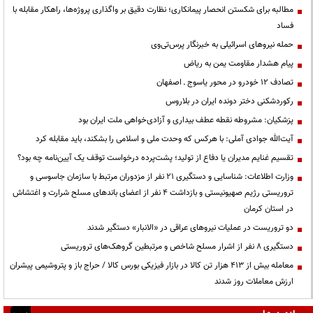
مطالبه برای شکستن انحصار پیمانکاری؛ نظارت دقیق بر واگذاری پروژه‌ها، راهکار مقابله با
فساد
حمله نیروهای اسرائیلی به خبرنگار پرس‌تی‌وی
پیام هشدار مقاومت یمن به ریاض
تصادف ۱۲ خودرو در محور یاسوج ـ اصفهان
رکوردشکنی دختر دونده ایران در بلاروس
پزشکیان: مشروطه نقطه عطف بیداری و آزادی‌خواهی ملت ایران بود
آیت‌الله جوادی آملی: با هرکس که وحدت ملی و اسلامی را بشکند، باید مقابله کرد
تقسیم غنایم مدیران یا دفاع از تولید؛ پشت‌پرده درخواست توقف یک آیین‌نامه چه بود؟
وزارت اطلاعات: شناسایی و دستگیری ۲۱ نفر از مزدوران مرتبط با سازمان جاسوسی و
تروریستی رژیم صهیونیستی و بازداشت ۴ نفر از اعضای باندهای مسلح شرارت و اغتشاش
در استان کرمان
دو تروریست در عملیات نیروهای عراقی در «الانبار» دستگیر شدند
دستگیری ۸ نفر از اشرار مسلح شاخص و مرتبطین گروهک‌های تروریستی
معامله بیش از ۴۱۳ هزار تن کالا در بازار فیزیکی بورس کالا / حراج باز و پتروشیمی پیشران
ارزش معاملات روز شدند