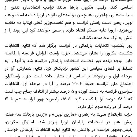
اساسی کند. رقیب مکرون بارها مانند ترامپ انتقادهای تندی از
سیاست‌های مهاجرتی، همچنین برنامه‌های ناتو در اروپا داشته است و هم
لوپن، رهبر دست راستی فرانسه و هم نخست‌وزیر فعلی ایتالیا به مقابله
بی‌هزینه اروپا علیه مسکو انتقاد دارند و سعی خواهند کرد این روند را از
تنش به ترک مخاصمه بکشانند.
روز یکشنبه انتخابات پارلمانی در فرانسه برگزار شد که نتایج انتخابات
شکست مکرون را نشان می‌دهد. حزب راست افراطی فرانسه با فاصله
قابل توجه برنده دور نخست انتخابات پارلمانی فرانسه شد و آنها را به
تسلط بر فضای سیاسی این کشور نزدیک‌تر کرد. نتایج شمارش آرا در
مرحله اول و برآوردها بر اساس آن نشان داده است حزب راستگرای
اجتماع ملی فرانسه حدود 33.2 درصد را آرا در مرحله اول انتخابات
سراسری فرانسه به دست آورده و ۵ درصد بیشتر از ائتلاف جناح چپ است
که 28.1 درصد آرا را کسب کرد. ائتلاف رئیس‌جمهور فرانسه هم با ۲۱
درصد آرا در رتبه سوم قرار دارد.
حزب «اجتماع ملی» به رهبری «مارین لوپن» و «ژردن باردلا» سه هفته
پیش هم در انتخابات پارلمان اروپا پیروز شد. امانوئل مکرون،
رئیس‌جمهور فرانسه در واکنش به نتایج اولیه انتخابات پارلمانی خواستار