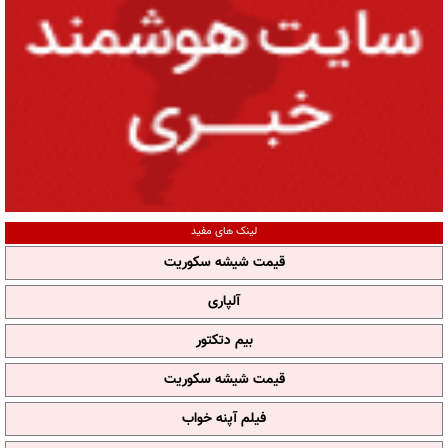
لینک های مفید
قیمت شیشه سکوریت
آلپاری
بیم دتکتور
قیمت شیشه سکوریت
فیلم آپنه خواب