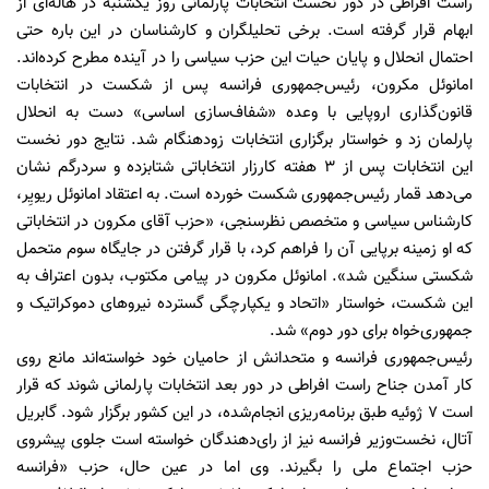
راست افراطی در دور نخست انتخابات پارلمانی روز یکشنبه در هاله‌ای از
ابهام قرار گرفته است. برخی تحلیلگران و کارشناسان در این باره حتی
احتمال انحلال و پایان حیات این حزب سیاسی را در آینده مطرح کرده‌اند.
امانوئل مکرون، رئیس‌جمهوری فرانسه پس از شکست در انتخابات
قانون‌گذاری اروپایی با وعده «شفاف‌سازی اساسی» دست به انحلال
پارلمان زد و خواستار برگزاری انتخابات زودهنگام شد. نتایج دور نخست
این انتخابات پس از ۳ هفته کارزار انتخاباتی شتابزده و سردرگم نشان
می‌دهد قمار رئیس‌جمهوری شکست خورده است. به اعتقاد امانوئل ریویِر،
کارشناس سیاسی و متخصص نظرسنجی، «حزب آقای مکرون در انتخاباتی
که او زمینه برپایی آن را فراهم کرد، با قرار گرفتن در جایگاه سوم متحمل
شکستی سنگین شد». امانوئل مکرون در پیامی مکتوب، بدون اعتراف به
این شکست، خواستار «اتحاد و یکپارچگی گسترده نیروهای دموکراتیک و
جمهوری‌خواه برای دور دوم» شد.
رئیس‌جمهوری فرانسه و متحدانش از حامیان خود خواسته‌اند مانع روی
کار آمدن جناح راست افراطی در دور بعد انتخابات پارلمانی شوند که قرار
است ۷ ژوئیه طبق برنامه‌ریزی انجام‌شده، در این کشور برگزار شود. گابریل
آتال، نخست‌وزیر فرانسه نیز از رای‌دهندگان خواسته است جلوی پیشروی
حزب اجتماع ملی را بگیرند. وی اما در عین حال، حزب «فرانسه