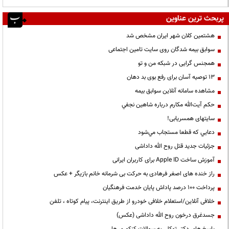
پربحث ترین عناوین
هشتمین کلان شهر ایران مشخص شد
سوابق بیمه شدگان روی سایت تامین اجتماعی
همجنس گرایی در شبکه من و تو
13 توصیه آسان برای رفع بوی بد دهان
مشاهده سامانه آنلاين سوابق بیمه
حكم آيت‌الله مكارم درباره شاهين نجفي
سایتهای همسریابی!
دعايي كه قطعا مستجاب مي‌شود
جزئیات جدید قتل روح الله داداشی
آموزش ساخت Apple ID برای کاربران ایرانی
راز خنده های اصغر فرهادی به حرکت بی شرمانه خانم بازیگر + عکس
پرداخت ۱۰۰ درصد پاداش پایان خدمت فرهنگیان
خلافی آنلاین/استعلام خلافی خودرو از طریق اینترنت، پیام کوتاه ، تلفن
جسدغرق درخون روح الله داداشی (عکس)
پاسخ های دکتر توکلی به سوالات کنکوری ها