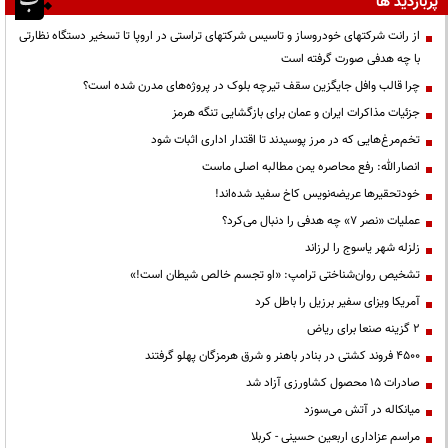
پربازدید ها
از رانت‌ شرکتهای خودروساز و تاسیس شرکتهای تراستی در اروپا تا تسخیر دستگاه نظارتی
با چه هدفی صورت گرفته است
چرا قالب وافل جایگزین سقف تیرچه بلوک در پروژه‌های مدرن شده است؟
جزئیات مذاکرات ایران و عمان برای بازگشایی تنگه هرمز
تخم‌مرغ‌هایی که در مرز پوسیدند تا اقتدار اداری اثبات شود
انصارالله: رفع محاصره یمن مطالبه اصلی ماست
خودتحقیرها عریضه‌نویس کاخ سفید شده‌اند!
عملیات «نصر ۷» چه هدفی را دنبال می‌کرد؟
زلزله شهر یاسوج را لرزاند
تشخیص روان‌شناختی ترامپ: «او تجسم خالص شیطان است!»
آمریکا ویزای سفیر برزیل را باطل کرد
۲ گزینه صنعا برای ریاض
۴۵۰۰ فروند کشتی در بنادر باهنر و شرق هرمزگان پهلو گرفتند
صادرات ۱۵ محصول کشاورزی آزاد شد
میانکاله در آتش می‌سوزد
مراسم عزاداری اربعین حسینی - کربلا