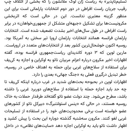
تسلیم‌ناپذیر» به ریاست ژان لوک ملانشون را که بخشی از ائتلاف چپ
رقیب جریان راست افراطی در دور دوم انتخابات پارلمانی است برای این
منظور گزینه معتبری ندانست. این در حالی است که اثربخشی
مکرونیست‌ها برای تشکیل «جبهه‌ای متشکل از جمهوری‌خواهان» در برابر
راست افراطی در طول سال‌های اخیر بشدت تضعیف شده است. انتخابات
پارلمان فرانسه همانند انتخابات پارلمان اروپا تیر سختی به آمریکا بود.
روسیه اکنون خوشحال‌ترین کشور بعد از انتخابات‌های متعدد در اروپاست.
مارین لوپن که ۳ دوره کاندیدای ریاست‌جمهوری فرانسه بوده، گفته
اظهارات اخیر مکرون درباره اعزام مربیان ناتو به اوکراین و اجازه به کی‌یف
برای استفاده از سلاح‌های غربی برای حمله به اهداف خاصی در روسیه،
خطر تبدیل درگیری فعلی به «جنگ جهانی» بعدی را دارد.
اظهارات لوپن در بحبوحه بحث‌های شدید در غرب درباره اینکه کی‌یف تا
چه حد باید اجازه حمله با استفاده از سلاح‌های دوربرد غربی را داشته
باشد، مطرح می‌شود. چند دولت عضو ناتو گفته‌اند طرفدار حملات به خاک
روسیه هستند، در حالی که «ینس استولتنبرگ» دبیرکل ناتو از کشورهای
عضو خواسته است برخی محدودیت‌های خود را در استفاده از تسلیحات
غربی لغو کنند. مکرون سه‌شنبه گذشته دوباره این بحث را پیش کشید و
اظهار داشت ناتو باید به اوکراین اجازه دهد «سایت‌های نظامی» در داخل