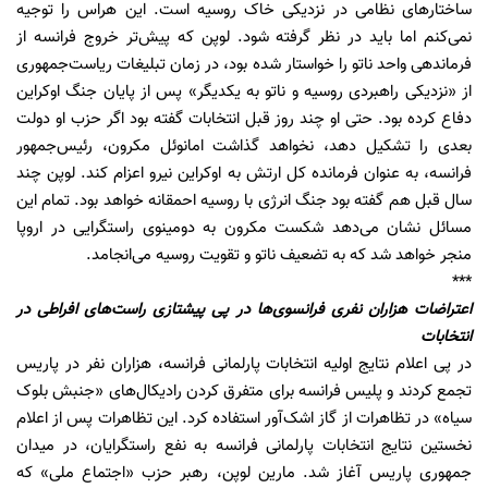
ساختارهای نظامی در نزدیکی خاک روسیه است. این هراس را توجیه
نمی‌کنم اما باید در نظر گرفته شود. لوپن که پیش‌تر خروج فرانسه از
فرماندهی واحد ناتو را خواستار شده بود، در زمان تبلیغات ریاست‌جمهوری
از «نزدیکی راهبردی روسیه و ناتو به یکدیگر» پس از پایان جنگ اوکراین
دفاع کرده بود. حتی او چند روز قبل انتخابات گفته بود اگر حزب او دولت
بعدی را تشکیل دهد، نخواهد گذاشت امانوئل مکرون، رئیس‌جمهور
فرانسه، به عنوان فرمانده کل ارتش به اوکراین نیرو اعزام کند. لوپن چند
سال قبل هم گفته بود جنگ انرژی با روسیه احمقانه خواهد بود. تمام این
مسائل نشان می‌دهد شکست مکرون به دومینوی راستگرایی در اروپا
منجر خواهد شد که به تضعیف ناتو و تقویت روسیه می‌انجامد.
***
اعتراضات هزاران نفری فرانسوی‌ها در پی پیشتازی راست‌های افراطی در
انتخابات
در پی اعلام نتایج اولیه انتخابات پارلمانی فرانسه، هزاران نفر در پاریس
تجمع کردند و پلیس فرانسه برای متفرق کردن رادیکال‌های «جنبش بلوک
سیاه» در تظاهرات از گاز اشک‌آور استفاده کرد. این تظاهرات پس از اعلام
نخستین نتایج انتخابات پارلمانی فرانسه به نفع راستگرایان، در میدان
جمهوری پاریس آغاز شد. مارین لوپن، رهبر حزب «اجتماع ملی» که