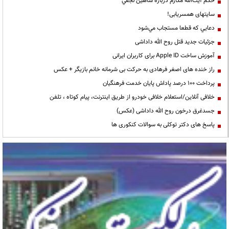
حكم آيت‌الله مكارم درباره شاهين نجفي
سایتهای همسریابی!
دعايي كه قطعا مستجاب مي‌شود
جزئیات جدید قتل روح الله داداشی
آموزش ساخت Apple ID برای کاربران ایرانی
راز خنده های اصغر فرهادی به حرکت بی شرمانه خانم بازیگر + عکس
پرداخت ۱۰۰ درصد پاداش پایان خدمت فرهنگیان
خلافی آنلاین/استعلام خلافی خودرو از طریق اینترنت، پیام کوتاه ، تلفن
جسدغرق درخون روح الله داداشی (عکس)
پاسخ های دکتر توکلی به سوالات کنکوری ها