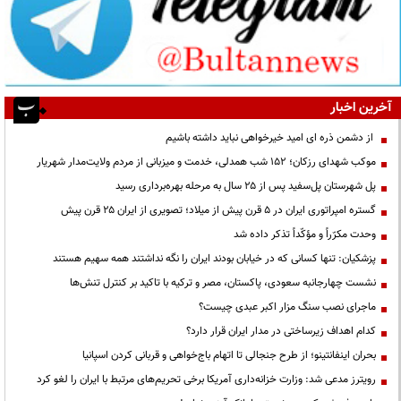
آخرین اخبار
از دشمن ذره ای امید خیرخواهی نباید داشته باشیم
موکب شهدای رزکان؛ ۱۵۲ شب همدلی، خدمت و میزبانی از مردم ولایت‌مدار شهریار
پل شهرستان پل‌سفید پس از ۲۵ سال به مرحله بهره‌برداری رسید
گستره امپراتوری ایران در ۵ قرن پیش از میلاد؛ تصویری از ایران ۲۵ قرن پیش
وحدت مکرّراً و مؤکّداً تذکر داده شد
پزشکیان: تنها کسانی که در خیابان بودند ایران را نگه نداشتند همه سهیم هستند
نشست چهارجانبه سعودی، پاکستان، مصر و ترکیه با تاکید بر کنترل تنش‌ها
ماجرای نصب سنگ مزار اکبر عبدی چیست؟
کدام اهداف زیرساختی در مدار ایران قرار دارد؟
بحران اینفانتینو؛ از طرح جنجالی تا اتهام باج‌خواهی و قربانی کردن اسپانیا
رویترز مدعی شد: وزارت خزانه‌داری آمریکا برخی تحریم‌های مرتبط با ایران را لغو کرد