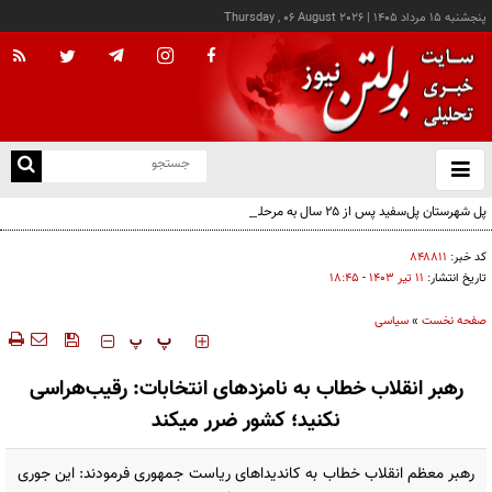
پنجشنبه ۱۵ مرداد ۱۴۰۵
|
Thursday , 06 August 2026
از
و
ته
پل شهرستان پل‌سفید پس از ۲۵ سال به مرحله بهره‌برداری رسید
ن
نو
کد خبر:
۸۴۸۸۱۱
تاریخ انتشار:
۱۱ تير ۱۴۰۳ - ۱۸:۴۵
صفحه نخست
»
سیاسی
‍‍‍ پ
پ
رهبر انقلاب خطاب به نامزدهای انتخابات: رقیب‌هراسی
نکنید؛ کشور ضرر میکند
رهبر معظم انقلاب خطاب به کاندیداهای ریاست جمهوری فرمودند: این جوری