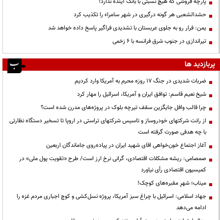
پارچه فروشی که هیچ نسبتی با بانک آینده ندارد!
حشدالشعبی هر گونه درگیری در شهر سامراء را تکذیب کرد
یمن: فرار رو به جلوی عربستان با تشدیدی فراگیر پاسخ داده خواهد شد
تیراندازی در جنوب شرق فرانسه با ۶ زخمی
پربازدید ها
ضربات شدیدی در جنگ ۱۷ روزه محرم به آمریکا وارد کردیم
شیخ نعیم قاسم: توافق ایران و آمریکا، اسرائیل را مهار کرد
چرا قالب وافل جایگزین سقف تیرچه بلوک در پروژه‌های مدرن شده است؟
از رانت‌ شرکتهای خودروساز و تاسیس شرکتهای تراستی در اروپا تا تسخیر دستگاه نظارتی
با چه هدفی صورت گرفته است
آغاز اجتماع خون‌خواهی اقای شهید ایران در پیاده‌روی جاماندگان اربعین
صمصامی: ریشه مشکلات اقتصادی، گرانی نرخ ارز است/ طرح «تقویت پول ملی» در
کمیسیون اقتصادی رأی نیاورد
میناب؛ شهرِ مقبره‌های کوچک!
جهاد اسلامی: اسرائیل با چراغ سبز آمریکا، پروژه نسل‌کشی و کوچ اجباری مردم غزه را
ادامه می‌دهد