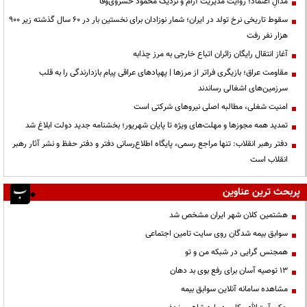
مدالِ اعتماد؛ روایت مدیریت آرام و نزدیک محمود خسروی‌وفا
سقوط تاریخی نرخ تولد در ایران؛ شمار نوزادان برای نخستین بار در ۶۰ سال گذشته زیر ۹۰۰
هزار نفر رفت
آغاز انتقال رایگان زائران اتباع خارجی به مرز چذابه
مقاومت عراق؛ بازیگری فراتر از مرزها | پهپادهای عراقی پیام بازدارندگی را به قلب
سرزمین‌های اشغالی رساندند
‌امنیت شغلی، مطالبه اصلی نیروهای شرکتی است
تمدید همه مجوزها و مهلت‌های ویژه تا پایان شهریور؛ بخشنامه جدید دولت ابلاغ شد
دفتر رهبر انقلاب: تنها مراجع رسمی، پایگاه اطلاع‌رسانی دفتر و دفتر حفظ و نشر آثار رهبر
انقلاب است
پربحث ترین عناوین
هشتمین کلان شهر ایران مشخص شد
سوابق بیمه شدگان روی سایت تامین اجتماعی
همجنس گرایی در شبکه من و تو
13 توصیه آسان برای رفع بوی بد دهان
مشاهده سامانه آنلاين سوابق بیمه