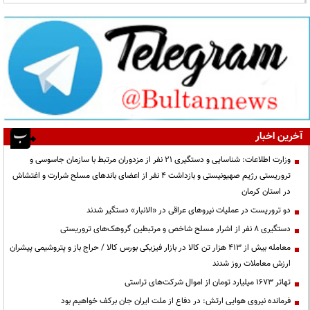
آخرین اخبار
وزارت اطلاعات: شناسایی و دستگیری ۲۱ نفر از مزدوران مرتبط با سازمان جاسوسی و
تروریستی رژیم صهیونیستی و بازداشت ۴ نفر از اعضای باندهای مسلح شرارت و اغتشاش
در استان کرمان
دو تروریست در عملیات نیروهای عراقی در «الانبار» دستگیر شدند
دستگیری ۸ نفر از اشرار مسلح شاخص و مرتبطین گروهک‌های تروریستی
معامله بیش از ۴۱۳ هزار تن کالا در بازار فیزیکی بورس کالا / حراج باز و پتروشیمی پیشران
ارزش معاملات روز شدند
تهاتر ۱۶۷۳ میلیارد تومان از اموال شرکت‌های تراستی
فرمانده نیروی هوایی ارتش: در دفاع از ملت ایران جان برکف خواهیم بود