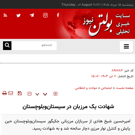
پنجشنبه ۱۵ مرداد ۱۴۰۵
|
Thursday , 06 August 2026
از
و
ته
ن
نو
کد خبر:
۸۴۸۷۸۴
تاریخ انتشار:
۱۱ تير ۱۴۰۳ - ۱۵:۰۶
صفحه نخست
»
اجتماعی
»
حوادث و انتظامی
‍‍‍ پ
پ
شهادت یک مرزبان در سیستان‌و‌بلوچستان
امیرحسین شیخ هادی از سربازان مرزبانی جکیگور سیستان‌وبلوچستان حین
پایش و کنترل نوار مرزی دچار سانحه شد و به شهادت رسید.