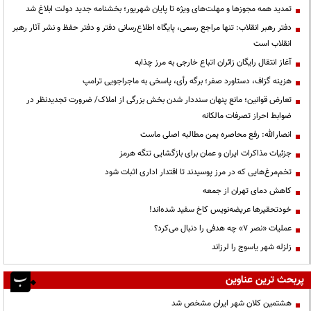
تمدید همه مجوزها و مهلت‌های ویژه تا پایان شهریور؛ بخشنامه جدید دولت ابلاغ شد
دفتر رهبر انقلاب: تنها مراجع رسمی، پایگاه اطلاع‌رسانی دفتر و دفتر حفظ و نشر آثار رهبر
انقلاب است
آغاز انتقال رایگان زائران اتباع خارجی به مرز چذابه
هزینه گزاف، دستاورد صفر؛ برگه رأی، پاسخی به ماجراجویی ترامپ
تعارض قوانین؛ مانع پنهان سنددار شدن بخش بزرگی از املاک/ ضرورت تجدیدنظر در
ضوابط احراز تصرفات مالکانه
انصارالله: رفع محاصره یمن مطالبه اصلی ماست
جزئیات مذاکرات ایران و عمان برای بازگشایی تنگه هرمز
تخم‌مرغ‌هایی که در مرز پوسیدند تا اقتدار اداری اثبات شود
کاهش دمای تهران از جمعه
خودتحقیرها عریضه‌نویس کاخ سفید شده‌اند!
عملیات «نصر ۷» چه هدفی را دنبال می‌کرد؟
زلزله شهر یاسوج را لرزاند
پربحث ترین عناوین
هشتمین کلان شهر ایران مشخص شد