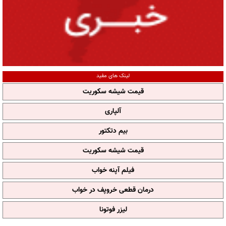
لینک های مفید
قیمت شیشه سکوریت
آلپاری
بیم دتکتور
قیمت شیشه سکوریت
فیلم آپنه خواب
درمان قطعی خروپف در خواب
لیزر فوتونا