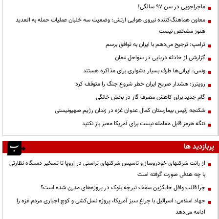
ماجراجویی در سن ۹۷ سالگی!
معاون هماهنگ‌کننده نیروی هوایی ارتش: وضعیت سه خلبان عملیات حمله به العدید
هنوز مشخص نیست
ترامپ: ترجیح می‌دهم با ایران به توافق برسم
گزارشی از حادثه دریایی در سواحل عمان
ونس: ایرانی‌ها طرف بسیار دشواری برای مذاکره هستند
رویترز: هشدار صریح ایران خطر شروع جنگ را متوقف کرد
گام جدید برای کاهش مصرف گاز در بخش خانگی
شکنجه رئیس بیمارستان کمال عدوان غزه در زندان رژیم صهیونیستی
تنگه هرمز قابل معامله نیست برای آمریکا معبر باز نکنید
پربازدید ها
از رانت‌ شرکتهای خودروساز و تاسیس شرکتهای تراستی در اروپا تا تسخیر دستگاه نظارتی
با چه هدفی صورت گرفته است
چرا قالب وافل جایگزین سقف تیرچه بلوک در پروژه‌های مدرن شده است؟
جهاد اسلامی: اسرائیل با چراغ سبز آمریکا، پروژه نسل‌کشی و کوچ اجباری مردم غزه را
ادامه می‌دهد