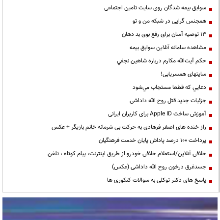
سوابق بیمه شدگان روی سایت تامین اجتماعی
همجنس گرایی در شبکه من و تو
13 توصیه آسان برای رفع بوی بد دهان
مشاهده سامانه آنلاين سوابق بیمه
حكم آيت‌الله مكارم درباره شاهين نجفي
سایتهای همسریابی!
دعايي كه قطعا مستجاب مي‌شود
جزئیات جدید قتل روح الله داداشی
آموزش ساخت Apple ID برای کاربران ایرانی
راز خنده های اصغر فرهادی به حرکت بی شرمانه خانم بازیگر + عکس
پرداخت ۱۰۰ درصد پاداش پایان خدمت فرهنگیان
خلافی آنلاین/استعلام خلافی خودرو از طریق اینترنت، پیام کوتاه ، تلفن
جسدغرق درخون روح الله داداشی (عکس)
پاسخ های دکتر توکلی به سوالات کنکوری ها