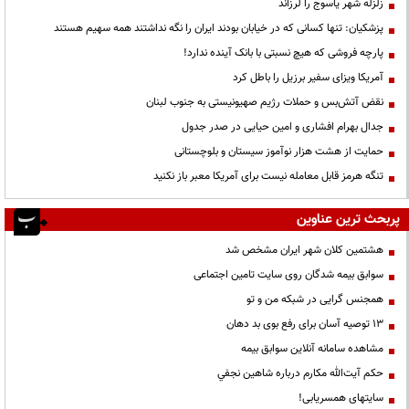
زلزله شهر یاسوج را لرزاند
پزشکیان: تنها کسانی که در خیابان بودند ایران را نگه نداشتند همه سهیم هستند
پارچه فروشی که هیچ نسبتی با بانک آینده ندارد!
آمریکا ویزای سفیر برزیل را باطل کرد
نقض آتش‌بس و حملات رژیم صهیونیستی به جنوب لبنان
جدال بهرام افشاری و امین حیایی در صدر جدول
حمایت از هشت هزار نوآموز سیستان و بلوچستانی
تنگه هرمز قابل معامله نیست برای آمریکا معبر باز نکنید
پربحث ترین عناوین
هشتمین کلان شهر ایران مشخص شد
سوابق بیمه شدگان روی سایت تامین اجتماعی
همجنس گرایی در شبکه من و تو
13 توصیه آسان برای رفع بوی بد دهان
مشاهده سامانه آنلاين سوابق بیمه
حكم آيت‌الله مكارم درباره شاهين نجفي
سایتهای همسریابی!