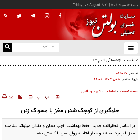
جمعه ۱۶ مرداد ۱۴۰۵
|
Friday , 07 August 2026
از
و
ته
شرط جدید بازنشستگی اعلام شد
ن
نو
کد خبر:
۸۴۸۷۷۰
تاریخ انتشار:
۱۰ تير ۱۴۰۳ - ۲۲:۵۱
صفحه نخست
»
اجتماعی
»
شهری و رفاهی
‍‍‍ پ
پ
جلوگیری از کوچک شدن مغز با مسواک زدن
بر اساس تحقیقات جدید، حفظ بهداشت خوب دهان و دندان میتواند سلامت
مغز را بهبود ببخشد و خطر ابتلا به زوال عقل را کاهش دهد.