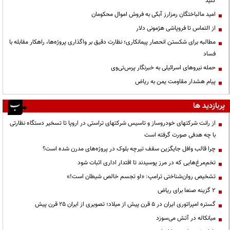
کنید
امید مالباختگان رمزارز آبکی به فروش اموال محکومان
از التماس تا فروپاشی هژمونی دلار
مطالبه برای شکستن انحصار پیمانکاری؛ نظارت دقیق بر واگذاری پروژه‌ها، راهکار مقابله با
فساد
حمله نیروهای اسرائیلی به خبرنگار پرس‌تی‌وی
پیام هشدار مقاومت یمن به ریاض
پربازدید ها
از رانت‌ شرکتهای خودروساز و تاسیس شرکتهای تراستی در اروپا تا تسخیر دستگاه نظارتی
با چه هدفی صورت گرفته است
چرا قالب وافل جایگزین سقف تیرچه بلوک در پروژه‌های مدرن شده است؟
تخم‌مرغ‌هایی که در مرز پوسیدند تا اقتدار اداری اثبات شود
تشخیص روان‌شناختی ترامپ: «او تجسم خالص شیطان است!»
۲ گزینه صنعا برای ریاض
گستره امپراتوری ایران در ۵ قرن پیش از میلاد؛ تصویری از ایران ۲۵ قرن پیش
میانکاله در آتش می‌سوزد