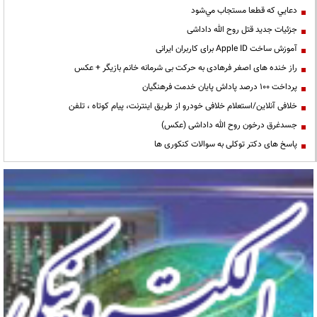
دعايي كه قطعا مستجاب مي‌شود
جزئیات جدید قتل روح الله داداشی
آموزش ساخت Apple ID برای کاربران ایرانی
راز خنده های اصغر فرهادی به حرکت بی شرمانه خانم بازیگر + عکس
پرداخت ۱۰۰ درصد پاداش پایان خدمت فرهنگیان
خلافی آنلاین/استعلام خلافی خودرو از طریق اینترنت، پیام کوتاه ، تلفن
جسدغرق درخون روح الله داداشی (عکس)
پاسخ های دکتر توکلی به سوالات کنکوری ها