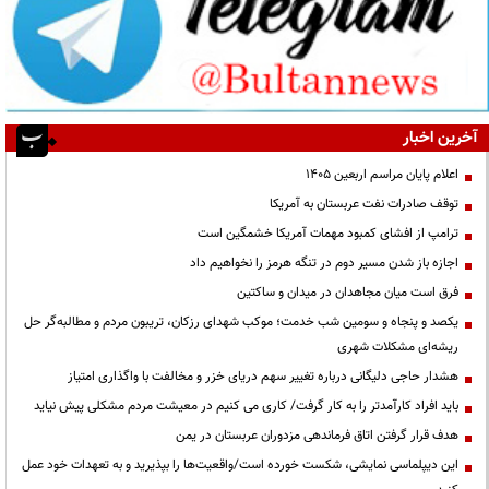
آخرین اخبار
اعلام پایان مراسم اربعین ۱۴۰۵
توقف صادرات نفت عربستان به آمریکا
ترامپ از افشای کمبود مهمات آمریکا خشمگین است
اجازه باز شدن مسیر دوم در تنگه هرمز را نخواهیم داد
فرق است میان مجاهدان در میدان و ساکتین
یکصد و پنجاه و سومین شب خدمت؛ موکب شهدای رزکان، تریبون مردم و مطالبه‌گر حل
ریشه‌ای مشکلات شهری
هشدار حاجی دلیگانی درباره تغییر سهم دریای خزر و مخالفت با واگذاری امتیاز
باید افراد کارآمدتر را به کار گرفت/ کاری می کنیم در معیشت مردم مشکلی پیش نیاید
هدف قرار گرفتن اتاق‌ فرماندهی مزدوران عربستان در یمن
این دیپلماسی نمایشی، شکست خورده است/واقعیت‌ها را بپذیرید و به تعهدات خود عمل