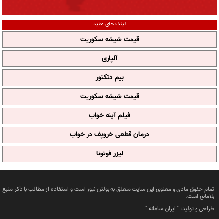
لینک های مفید
قیمت شیشه سکوریت
آلپاری
بیم دتکتور
قیمت شیشه سکوریت
فیلم آپنه خواب
درمان قطعی خروپف در خواب
لیزر فوتونا
تمام حقوق مادی و معنوی این سایت متعلق به بولتن نیوز است و استفاده از مطالب با ذکر منبع
بلامانع است.
طراحی و تولید: "
ایران سامانه
"