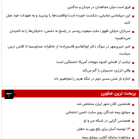
فرق است میان مجاهدان در میدان و ساکتین
این دیپلماسی نمایشی، شکست خورده است/واقعیت‌ها را بپذیرید و به تعهدات خود عمل
کنید
سربازانِ خیابانِ ظهور؛ ملتِ مبعوثِ رودسر در پاسخ به دشمن: «خیابان‌ها را به ناامیدان
نمی‌دهیم»
امیر دبیری‌مهر در سوگ دکتر ابوالقاسم قاسم‌زاده؛ از خاطرات صداوسیما تا کلاس درس
سیاست
ترامپ از افشای کمبود مهمات آمریکا خشمگین است
وقتی انرژی، مسیرش را گم می‌کند
اجازه باز شدن مسیر دوم در تنگه هرمز را نخواهیم داد
پربحث ترین عناوین
هشتمین کلان شهر ایران مشخص شد
سوابق بیمه شدگان روی سایت تامین اجتماعی
همجنس گرایی در شبکه من و تو
13 توصیه آسان برای رفع بوی بد دهان
مشاهده سامانه آنلاين سوابق بیمه