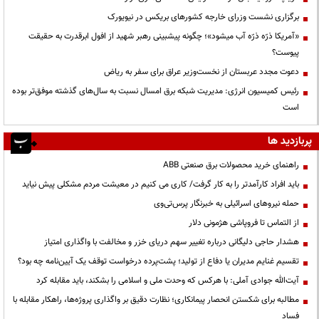
برگزاری نشست وزرای خارجه کشورهای بریکس در نیویورک
«آمریکا ذرّه ذرّه آب میشود»؛ چگونه پیشبینی رهبر شهید از افول ابرقدرت به حقیقت
پیوست؟
دعوت مجدد عربستان از نخست‌وزیر عراق برای سفر به ریاض
رئیس کمیسیون انرژی: مدیریت شبکه برق امسال نسبت به سال‌های گذشته موفق‌تر بوده
است
پربازدید ها
راهنمای خرید محصولات برق صنعتی ABB
باید افراد کارآمدتر را به کار گرفت/ کاری می کنیم در معیشت مردم مشکلی پیش نیاید
حمله نیروهای اسرائیلی به خبرنگار پرس‌تی‌وی
از التماس تا فروپاشی هژمونی دلار
هشدار حاجی دلیگانی درباره تغییر سهم دریای خزر و مخالفت با واگذاری امتیاز
تقسیم غنایم مدیران یا دفاع از تولید؛ پشت‌پرده درخواست توقف یک آیین‌نامه چه بود؟
آیت‌الله جوادی آملی: با هرکس که وحدت ملی و اسلامی را بشکند، باید مقابله کرد
مطالبه برای شکستن انحصار پیمانکاری؛ نظارت دقیق بر واگذاری پروژه‌ها، راهکار مقابله با
فساد