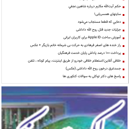
حكم آيت‌الله مكارم درباره شاهين نجفي
سایتهای همسریابی!
دعايي كه قطعا مستجاب مي‌شود
جزئیات جدید قتل روح الله داداشی
آموزش ساخت Apple ID برای کاربران ایرانی
راز خنده های اصغر فرهادی به حرکت بی شرمانه خانم بازیگر + عکس
پرداخت ۱۰۰ درصد پاداش پایان خدمت فرهنگیان
خلافی آنلاین/استعلام خلافی خودرو از طریق اینترنت، پیام کوتاه ، تلفن
جسدغرق درخون روح الله داداشی (عکس)
پاسخ های دکتر توکلی به سوالات کنکوری ها