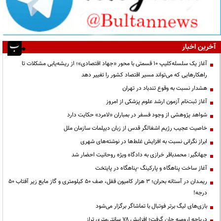
آخرین اخبار
آغاز یک سلسله‌کلیپ ۱۰ قسمتی با محور «جهاد اقتصادی»؛ از ریشه‌یابی مشکلات تا
راهکارهایی که می‌تواند مسیر اقتصاد کشور را تغییر دهد
هشدار نسبت به وقوع تندباد در تهران
آغاز ثبت‌نام آزمون ارشد علوم پزشکی از امروز
شواهد پژوهشی از وجود فسفر در بمباران «لامرد» حکایت دارد
خاصیت عجیب رژیم اشغالگر قدس از زبان دیپلمات سازمان ملل
ابراز نگرانی نسبت به افزایش غلط‌ها در نوشته‌های شهری
جهانگیر: محمدباقر خرازی به دادگاه ویژه روحانیت احضار شد
آغاز ساخت پناهگاه و پارکینگ -پناهگاه در پایتخت
ریمـدان در آستانه بحران؛ ۳ هزار کامیون قفل، صف ۵۰ کیلومتری و گاز مایع زیر آفتاب ۵۰
درجه!
بازی‌های لیگ برتر فوتبال با تماشاگر برگزار می‌شود
دریاچه ارومیه جان گرفت؛ افزایش ۷۸ سانتی‌متری تراز