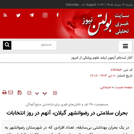
شنبه ۱۷ مرداد ۱۴۰۵
|
Saturday , 08 August 2026
از
و
ته
آغاز ثبت‌نام آزمون ارشد علوم پزشکی از امروز
ن
نو
کد خبر:
۸۴۸۷۵۴
تاریخ انتشار:
۱۰ تير ۱۴۰۳ - ۱۷:۱۸
صفحه نخست
»
اجتماعی
‍‍‍ پ
پ
مسمومیت ۲۶۰ نفر و تلاش‌های فوری برای شناسایی منبع آلودگی
بحران سلامتی در رضوانشهر گیلان، آنهم در روز انتخابات
در یک بحران بهداشتی بی‌سابقه، تعداد افرادی که در شهرستان رضوانشهر به