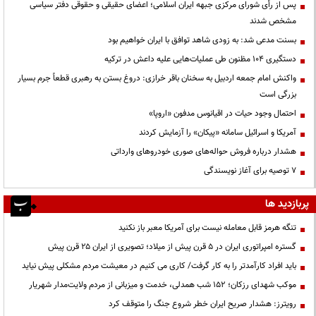
پس از رأی شورای مرکزی جبهه ایران اسلامی؛ اعضای حقیقی و حقوقی دفتر سیاسی
مشخص شدند
بسنت مدعی شد: به زودی شاهد توافق با ایران خواهیم بود
دستگیری ۱۰۴ مظنون طی عملیات‌هایی علیه داعش در ترکیه
واکنش امام جمعه اردبیل به سخنان باقر خرازی: دروغ بستن به رهبری قطعاً جرم بسیار
بزرگی است
احتمال وجود حیات در اقیانوس مدفون «اروپا»
آمریکا و اسرائیل سامانه «پیکان» را آزمایش کردند
هشدار درباره فروش حواله‌های صوری خودروهای وارداتی
۷ توصیه برای آغاز نویسندگی
پربازدید ها
تنگه هرمز قابل معامله نیست برای آمریکا معبر باز نکنید
گستره امپراتوری ایران در ۵ قرن پیش از میلاد؛ تصویری از ایران ۲۵ قرن پیش
باید افراد کارآمدتر را به کار گرفت/ کاری می کنیم در معیشت مردم مشکلی پیش نیاید
موکب شهدای رزکان؛ ۱۵۲ شب همدلی، خدمت و میزبانی از مردم ولایت‌مدار شهریار
رویترز: هشدار صریح ایران خطر شروع جنگ را متوقف کرد