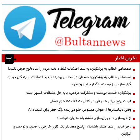
آخرین اخبار
صمصامی خطاب به پزشکیان: به شما اطلاعات غلط دادند؛ مردم را ساده‌لوح فرض نکنید!
صمصامی خطاب به پزشکیان: خودتان در مجلس بودید؛ دیدید انتقادات نمایندگان درباره
گران‌سازی ارز بود، نه واگذاری ایران‌خودرو
پزشکیان: خدمت بی‌منت و مشارکت مردمی، پایه حل مشکلات کشور است
قیمت‌ برنج ایرانی همچنان در کانال ۴۵۰ تا ۵۵۰ هزار تومان
وقتی دیتاسنترها از هوش مصنوعی جلو می‌زنند؛ زنگ خطر برای اقتصاد AI
از خبرسازی تا جریان‌سازی نقشه راه مدیران هوشمند
«چرا نباید از شما متنفر باشند؟»؛ پاسخ معنادار یک کاربر خارجی به قدرت و توانمندی
ایرانیان