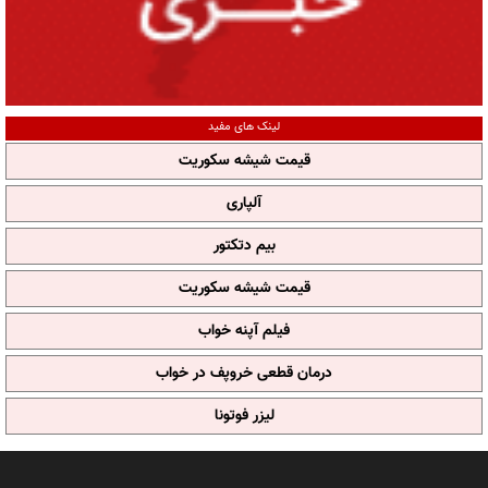
لینک های مفید
قیمت شیشه سکوریت
آلپاری
بیم دتکتور
قیمت شیشه سکوریت
فیلم آپنه خواب
درمان قطعی خروپف در خواب
لیزر فوتونا