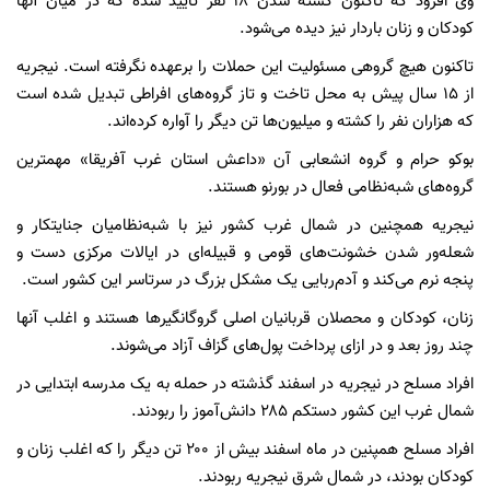
وی افزود که تاکنون کشته شدن ۱۸ نفر تایید شده که در میان آنها
کودکان و زنان باردار نیز دیده می‌شود.
تاکنون هیچ گروهی مسئولیت این حملات را برعهده نگرفته است. نیجریه
از ۱۵ سال پیش به محل تاخت و تاز گروه‌های افراطی تبدیل شده است
که هزاران نفر را کشته و میلیون‌ها تن دیگر را آواره کرده‌اند.
بوکو حرام و گروه انشعابی آن «داعش استان غرب آفریقا» مهمترین
گروه‌های شبه‌نظامی فعال در بورنو هستند.
نیجریه همچنین در شمال غرب کشور نیز با شبه‌نظامیان جنایتکار و
شعله‌ور شدن خشونت‌های قومی و قبیله‌ای در ایالات مرکزی دست و
پنجه نرم می‌کند و آدم‌ربایی یک مشکل بزرگ در سرتاسر این کشور است.
زنان، کودکان و محصلان قربانیان اصلی گروگانگیرها هستند و اغلب آنها
چند روز بعد و در ازای پرداخت پول‌های گزاف آزاد می‌شوند.
افراد مسلح در نیجریه در اسفند گذشته در حمله به یک مدرسه ابتدایی در
شمال غرب این کشور دستکم ۲۸۵ دانش‌آموز را ربودند.
افراد مسلح همپنین در ماه اسفند بیش از ۲۰۰ تن دیگر را که اغلب زنان و
کودکان بودند، در شمال شرق نیجریه ربودند.