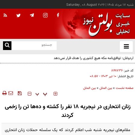
شنبه ۱۷ مرداد ۱۴۰۵
|
Saturday , 08 August 2026
از
و
ته
اردوغان: توافق‌نامه مکه هیچ کشوری را هدف قرار نمی‌دهد
ن
نو
کد خبر:
۸۴۸۷۳۶
تاریخ انتشار:
۱۰ تير ۱۴۰۳ - ۰۸:۵۷
صفحه نخست
»
بین الملل
»
بین الملل
‍‍‍ پ
پ
زنان انتحاری در نیجریه ۱۸ نفر را کشته و ده‌ها تن را زخمی
کردند
مقام‌های نیجریه شنبه شب اعلام کردند که یک سلسله حملات زنان انتحاری