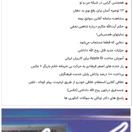
همجنس گرایی در شبکه من و تو
13 توصیه آسان برای رفع بوی بد دهان
مشاهده سامانه آنلاين سوابق بیمه
حكم آيت‌الله مكارم درباره شاهين نجفي
سایتهای همسریابی!
دعايي كه قطعا مستجاب مي‌شود
جزئیات جدید قتل روح الله داداشی
آموزش ساخت Apple ID برای کاربران ایرانی
راز خنده های اصغر فرهادی به حرکت بی شرمانه خانم بازیگر + عکس
پرداخت ۱۰۰ درصد پاداش پایان خدمت فرهنگیان
خلافی آنلاین/استعلام خلافی خودرو از طریق اینترنت، پیام کوتاه ، تلفن
جسدغرق درخون روح الله داداشی (عکس)
پاسخ های دکتر توکلی به سوالات کنکوری ها