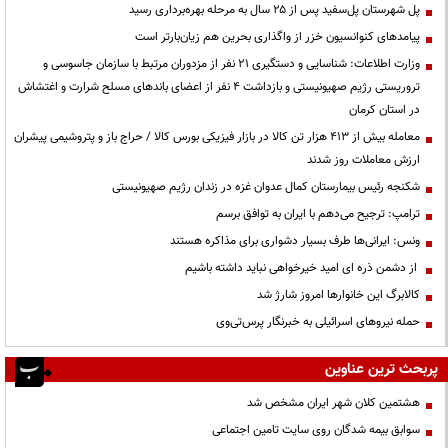
پل شهرستان پل‌سفید پس از ۲۵ سال به مرحله بهره‌برداری رسید
پیامدهای کنوانسیون خزر از واگذاری بحرین هم زیان‌بارتر است
وزارت اطلاعات: شناسایی و دستگیری ۲۱ نفر از مزدوران مرتبط با سازمان جاسوسی و
تروریستی رژیم صهیونیستی و بازداشت ۴ نفر از اعضای باندهای مسلح شرارت و اغتشاش
در استان کرمان
معامله بیش از ۴۱۳ هزار تن کالا در بازار فیزیکی بورس کالا / حراج باز و پتروشیمی پیشران
ارزش معاملات روز شدند
شکنجه رئیس بیمارستان کمال عدوان غزه در زندان رژیم صهیونیستی
ترامپ: ترجیح می‌دهم با ایران به توافق برسم
ونس: ایرانی‌ها طرف بسیار دشواری برای مذاکره هستند
از دشمن ذره ای امید خیرخواهی نباید داشته باشیم
کالابرگ این خانوارها امروز شارژ شد
حمله نیروهای اسرائیلی به خبرنگار پرس‌تی‌وی
پربحث ترین عناوین
هشتمین کلان شهر ایران مشخص شد
سوابق بیمه شدگان روی سایت تامین اجتماعی