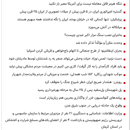
تنگه هرمز قابل معامله نیست برای آمریکا معبر باز نکنید
گستره امپراتوری ایران در ۵ قرن پیش از میلاد؛ تصویری از ایران ۲۵ قرن پیش
پزشکیان: تنها کسانی که در خیابان بودند ایران را نگه نداشتند همه سهیم هستند
میانکاله در آتش می‌سوزد
ماجرای نصب سنگ مزار اکبر عبدی چیست؟
وحدت مکرّراً و مؤکّداً تذکر داده شد
بحران اینفانتینو؛ از طرح جنجالی تا اتهام باج‌خواهی و قربانی کردن اسپانیا
دست نزنید؛ لمس نوزاد حیات وحش می‌تواند منجر به رد شدنشان توسط مادرشان شود
باید افراد کارآمدتر را به کار گرفت/ کاری می کنیم در معیشت مردم مشکلی پیش نیاید
موکب شهدای رزکان؛ ۱۵۲ شب همدلی، خدمت و میزبانی از مردم ولایت‌مدار شهریار
رویترز: هشدار صریح ایران خطر شروع جنگ را متوقف کرد
پل شهرستان پل‌سفید پس از ۲۵ سال به مرحله بهره‌برداری رسید
پیامدهای کنوانسیون خزر از واگذاری بحرین هم زیان‌بارتر است
وقوع یک حادثه دریایی در جنوب شرق عدن
وزارت اطلاعات: شناسایی و دستگیری ۲۱ نفر از مزدوران مرتبط با سازمان جاسوسی و
تروریستی رژیم صهیونیستی و بازداشت ۴ نفر از اعضای باندهای مسلح شرارت و اغتشاش
در استان کرمان