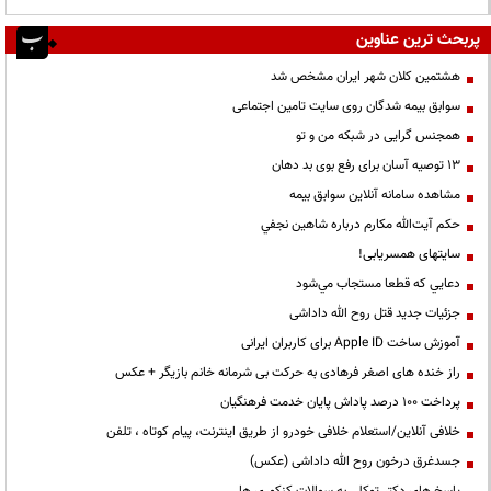
پربحث ترین عناوین
هشتمین کلان شهر ایران مشخص شد
سوابق بیمه شدگان روی سایت تامین اجتماعی
همجنس گرایی در شبکه من و تو
13 توصیه آسان برای رفع بوی بد دهان
مشاهده سامانه آنلاين سوابق بیمه
حكم آيت‌الله مكارم درباره شاهين نجفي
سایتهای همسریابی!
دعايي كه قطعا مستجاب مي‌شود
جزئیات جدید قتل روح الله داداشی
آموزش ساخت Apple ID برای کاربران ایرانی
راز خنده های اصغر فرهادی به حرکت بی شرمانه خانم بازیگر + عکس
پرداخت ۱۰۰ درصد پاداش پایان خدمت فرهنگیان
خلافی آنلاین/استعلام خلافی خودرو از طریق اینترنت، پیام کوتاه ، تلفن
جسدغرق درخون روح الله داداشی (عکس)