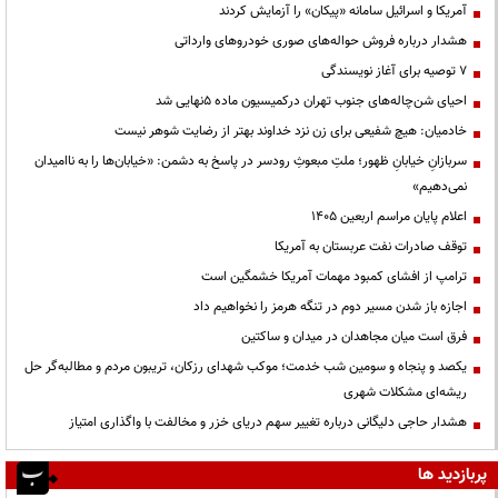
آمریکا و اسرائیل سامانه «پیکان» را آزمایش کردند
هشدار درباره فروش حواله‌های صوری خودروهای وارداتی
۷ توصیه برای آغاز نویسندگی
احیای شن‌چاله‌های جنوب تهران درکمیسیون ماده ۵نهایی شد
خادمیان: هیچ شفیعی برای زن نزد خداوند بهتر از رضایت شوهر نیست
سربازانِ خیابانِ ظهور؛ ملتِ مبعوثِ رودسر در پاسخ به دشمن: «خیابان‌ها را به ناامیدان
نمی‌دهیم»
اعلام پایان مراسم اربعین ۱۴۰۵
توقف صادرات نفت عربستان به آمریکا
ترامپ از افشای کمبود مهمات آمریکا خشمگین است
اجازه باز شدن مسیر دوم در تنگه هرمز را نخواهیم داد
فرق است میان مجاهدان در میدان و ساکتین
یکصد و پنجاه و سومین شب خدمت؛ موکب شهدای رزکان، تریبون مردم و مطالبه‌گر حل
ریشه‌ای مشکلات شهری
هشدار حاجی دلیگانی درباره تغییر سهم دریای خزر و مخالفت با واگذاری امتیاز
پربازدید ها