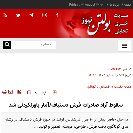
جمعه ۱۶ مرداد ۱۴۰۵
|
Friday , 07 August 2026
از
و
ته
کالابرگ این خانوارها امروز شارژ شد
ن
نو
کد خبر:
۸۴۸۶۹۲
تاریخ انتشار:
۰۹ تير ۱۴۰۳ - ۱۴:۴۴
صفحه نخست
»
اقتصادی
»
گوناگون
‍‍‍ پ
پ
سقوط آزاد صادرات فرش دستباف/آمار باورنکردنی شد
در حال حاضر بیش از ۱۰ هزار کارشناس ارشد در حوزه فرش دستباف در رشته
های گوناگون بافت فرش، طراحی، مرمت، تعمیر و تولید ...