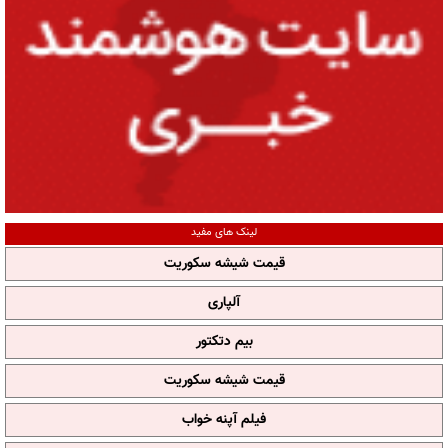
لینک های مفید
قیمت شیشه سکوریت
آلپاری
بیم دتکتور
قیمت شیشه سکوریت
فیلم آپنه خواب