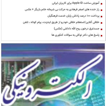
آموزش ساخت Apple ID برای کاربران ایرانی
راز خنده های اصغر فرهادی به حرکت بی شرمانه خانم بازیگر + عکس
پرداخت ۱۰۰ درصد پاداش پایان خدمت فرهنگیان
خلافی آنلاین/استعلام خلافی خودرو از طریق اینترنت، پیام کوتاه ، تلفن
جسدغرق درخون روح الله داداشی (عکس)
پاسخ های دکتر توکلی به سوالات کنکوری ها