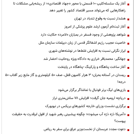
آغاز یک سلسله‌کلیپ ۱۰ قسمتی با محور «جهاد اقتصادی»؛ از ریشه‌یابی مشکلات تا
راهکارهایی که می‌تواند مسیر اقتصاد کشور را تغییر دهد
هشدار نسبت به وقوع تندباد در تهران
آغاز ثبت‌نام آزمون ارشد علوم پزشکی از امروز
شواهد پژوهشی از وجود فسفر در بمباران «لامرد» حکایت دارد
خاصیت عجیب رژیم اشغالگر قدس از زبان دیپلمات سازمان ملل
ابراز نگرانی نسبت به افزایش غلط‌ها در نوشته‌های شهری
جهانگیر: محمدباقر خرازی به دادگاه ویژه روحانیت احضار شد
آغاز ساخت پناهگاه و پارکینگ -پناهگاه در پایتخت
ریمـدان در آستانه بحران؛ ۳ هزار کامیون قفل، صف ۵۰ کیلومتری و گاز مایع زیر آفتاب ۵۰
درجه!
بازی‌های لیگ برتر فوتبال با تماشاگر برگزار می‌شود
دریاچه ارومیه جان گرفت؛ افزایش ۷۸ سانتی‌متری تراز
برگزاری نشست وزرای خارجه کشورهای بریکس در نیویورک
«آمریکا ذرّه ذرّه آب میشود»؛ چگونه پیشبینی رهبر شهید از افول ابرقدرت به حقیقت
پیوست؟
دعوت مجدد عربستان از نخست‌وزیر عراق برای سفر به ریاض