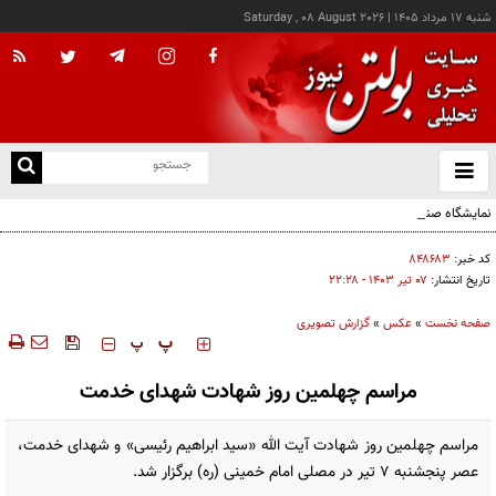
شنبه ۱۷ مرداد ۱۴۰۵
|
Saturday , 08 August 2026
از
و
ته
نمایشگاه صنایع‌دستی «از ریشه تا امروز» - کرج
ن
نو
کد خبر:
۸۴۸۶۸۳
تاریخ انتشار:
۰۷ تير ۱۴۰۳ - ۲۲:۲۸
صفحه نخست
»
عکس
»
گزارش تصویری
‍‍‍ پ
پ
مراسم چهلمین روز شهادت شهدای خدمت
مراسم چهلمین روز شهادت آیت الله «سید ابراهیم رئیسی» و شهدای خدمت،
عصر پنجشنبه ۷ تیر در مصلی امام خمینی (ره) برگزار شد.