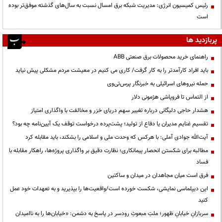
رئیس کمیسیون انرژی: مدیریت شبکه برق امسال نسبت به سال‌های گذشته موفق‌تر بوده
است
پربازدید ها
راهنمای خرید محصولات برق صنعتی ABB
باید افراد کارآمدتر را به کار گرفت/ کاری می کنیم در معیشت مردم مشکلی پیش نیاید
حمله نیروهای اسرائیلی به خبرنگار پرس‌تی‌وی
از التماس تا فروپاشی هژمونی دلار
هشدار حاجی دلیگانی درباره تغییر سهم دریای خزر و مخالفت با واگذاری امتیاز
تقسیم غنایم مدیران یا دفاع از تولید؛ پشت‌پرده درخواست توقف یک آیین‌نامه چه بود؟
آیت‌الله جوادی آملی: با هرکس که وحدت ملی و اسلامی را بشکند، باید مقابله کرد
مطالبه برای شکستن انحصار پیمانکاری؛ نظارت دقیق بر واگذاری پروژه‌ها، راهکار مقابله با
فساد
فرق است میان مجاهدان در میدان و ساکتین
این دیپلماسی نمایشی، شکست خورده است/واقعیت‌ها را بپذیرید و به تعهدات خود عمل
کنید
سربازانِ خیابانِ ظهور؛ ملتِ مبعوثِ رودسر در پاسخ به دشمن: «خیابان‌ها را به ناامیدان