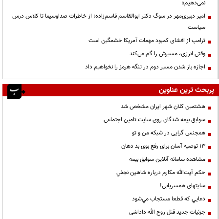
نمی‌دهیم»
امیر دبیری‌مهر در سوگ دکتر ابوالقاسم قاسم‌زاده؛ از خاطرات صداوسیما تا کلاس درس
سیاست
ترامپ از افشای کمبود مهمات آمریکا خشمگین است
وقتی انرژی، مسیرش را گم می‌کند
اجازه باز شدن مسیر دوم در تنگه هرمز را نخواهیم داد
پربحث ترین عناوین
هشتمین کلان شهر ایران مشخص شد
سوابق بیمه شدگان روی سایت تامین اجتماعی
همجنس گرایی در شبکه من و تو
13 توصیه آسان برای رفع بوی بد دهان
مشاهده سامانه آنلاين سوابق بیمه
حكم آيت‌الله مكارم درباره شاهين نجفي
سایتهای همسریابی!
دعايي كه قطعا مستجاب مي‌شود
جزئیات جدید قتل روح الله داداشی