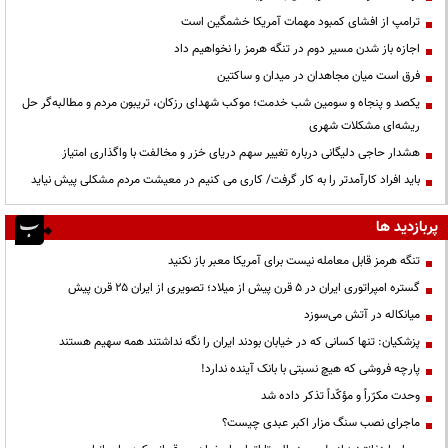
ترامپ از افشای کمبود مهمات آمریکا خشمگین است
اجازه باز شدن مسیر دوم در تنگه هرمز را نخواهیم داد
فرق است میان مجاهدان در میدان و ساکتین
یکصد و پنجاه و سومین شب خدمت؛ موکب شهدای رزکان، تریبون مردم و مطالبه‌گر حل
ریشه‌ای مشکلات شهری
هشدار حاجی دلیگانی درباره تغییر سهم دریای خزر و مخالفت با واگذاری امتیاز
باید افراد کارآمدتر را به کار گرفت/ کاری می کنیم در معیشت مردم مشکلی پیش نیاید
پربازدید ها
تنگه هرمز قابل معامله نیست برای آمریکا معبر باز نکنید
گستره امپراتوری ایران در ۵ قرن پیش از میلاد؛ تصویری از ایران ۲۵ قرن پیش
میانکاله در آتش می‌سوزد
پزشکیان: تنها کسانی که در خیابان بودند ایران را نگه نداشتند همه سهیم هستند
پارچه فروشی که هیچ نسبتی با بانک آینده ندارد!
وحدت مکرّراً و مؤکّداً تذکر داده شد
ماجرای نصب سنگ مزار اکبر عبدی چیست؟