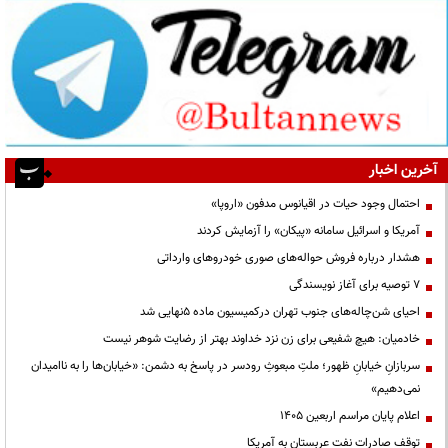
آخرین اخبار
احتمال وجود حیات در اقیانوس مدفون «اروپا»
آمریکا و اسرائیل سامانه «پیکان» را آزمایش کردند
هشدار درباره فروش حواله‌های صوری خودروهای وارداتی
۷ توصیه برای آغاز نویسندگی
احیای شن‌چاله‌های جنوب تهران درکمیسیون ماده ۵نهایی شد
خادمیان: هیچ شفیعی برای زن نزد خداوند بهتر از رضایت شوهر نیست
سربازانِ خیابانِ ظهور؛ ملتِ مبعوثِ رودسر در پاسخ به دشمن: «خیابان‌ها را به ناامیدان
نمی‌دهیم»
اعلام پایان مراسم اربعین ۱۴۰۵
توقف صادرات نفت عربستان به آمریکا