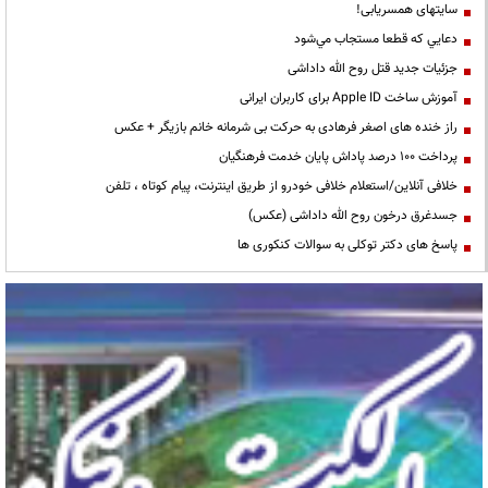
سایتهای همسریابی!
دعايي كه قطعا مستجاب مي‌شود
جزئیات جدید قتل روح الله داداشی
آموزش ساخت Apple ID برای کاربران ایرانی
راز خنده های اصغر فرهادی به حرکت بی شرمانه خانم بازیگر + عکس
پرداخت ۱۰۰ درصد پاداش پایان خدمت فرهنگیان
خلافی آنلاین/استعلام خلافی خودرو از طریق اینترنت، پیام کوتاه ، تلفن
جسدغرق درخون روح الله داداشی (عکس)
پاسخ های دکتر توکلی به سوالات کنکوری ها