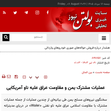
جمعه ۱۶ مرداد ۱۴۰۵
|
Friday , 07 August 2026
از
و
ته
هشدار درباره فروش حواله‌های صوری خودروهای وارداتی
ن
نو
کد خبر:
۸۴۸۶۵۷
تاریخ انتشار:
۰۹ تير ۱۴۰۳ - ۰۱:۰۳
صفحه نخست
»
بین الملل
‍‍‍ پ
پ
عملیات مشترک یمن و مقاومت عراق علیه ناو آمریکایی
سخنگوی نیروهای مسلح یمن طی بیانیه‌ای از چندین عملیات از جمله عملیات
مشترک با مقاومت اسلامی عراق علیه ناو نفتی «Waler» در دریای مدیترانه