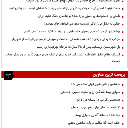
بحران اینفانتینو؛ از طرح جنجالی تا اتهام باج‌خواهی و قربانی کردن اسپانیا
دست نزنید؛ لمس نوزاد حیات وحش می‌تواند منجر به رد شدنشان توسط مادرشان شود
تأملی بر خسارت‌های نامرئی وارد شده بر عاملان جنگ علیه ایران
چاقی به دلیل بی‌ارادگی نیست؛ مغز می‌خواهد چاق بمانیم!
پزشکیان: از هر تصمیم رهبران فلسطینی در روند مذاکرات حمایت می‌کنیم
موکب شهدای رزکان؛ ۱۵۲ شب همدلی، خدمت و میزبانی از مردم ولایت‌مدار شهریار
پل شهرستان پل‌سفید پس از ۲۵ سال به مرحله بهره‌برداری رسید
اعتراف مقام سابق اطلاعات ارتش اسرائیل؛ عبور از تنگه هرمز بدون تأیید ایران دیگر ممکن
نیست
پربحث ترین عناوین
هشتمین کلان شهر ایران مشخص شد
سوابق بیمه شدگان روی سایت تامین اجتماعی
همجنس گرایی در شبکه من و تو
13 توصیه آسان برای رفع بوی بد دهان
مشاهده سامانه آنلاين سوابق بیمه
حكم آيت‌الله مكارم درباره شاهين نجفي