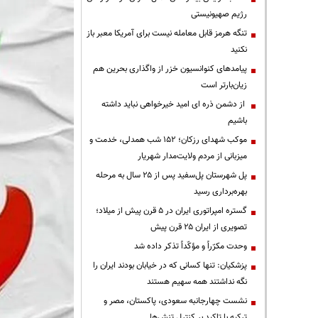
رژیم صهیونیستی
تنگه هرمز قابل معامله نیست برای آمریکا معبر باز
نکنید
پیامدهای کنوانسیون خزر از واگذاری بحرین هم
زیان‌بارتر است
از دشمن ذره ای امید خیرخواهی نباید داشته
باشیم
موکب شهدای رزکان؛ ۱۵۲ شب همدلی، خدمت و
میزبانی از مردم ولایت‌مدار شهریار
پل شهرستان پل‌سفید پس از ۲۵ سال به مرحله
بهره‌برداری رسید
گستره امپراتوری ایران در ۵ قرن پیش از میلاد؛
تصویری از ایران ۲۵ قرن پیش
وحدت مکرّراً و مؤکّداً تذکر داده شد
پزشکیان: تنها کسانی که در خیابان بودند ایران را
نگه نداشتند همه سهیم هستند
نشست چهارجانبه سعودی، پاکستان، مصر و
ترکیه با تاکید بر کنترل تنش‌ها