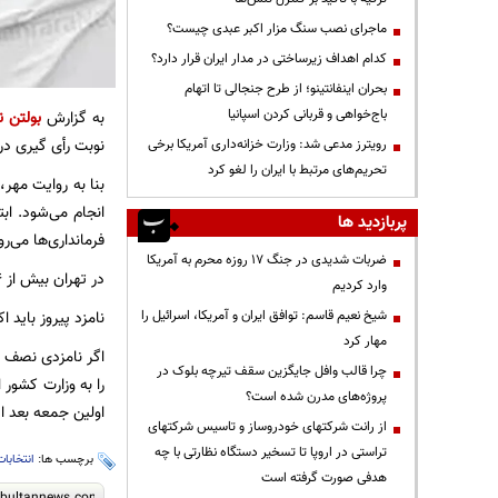
ماجرای نصب سنگ مزار اکبر عبدی چیست؟
کدام اهداف زیرساختی در مدار ایران قرار دارد؟
بحران اینفانتینو؛ از طرح جنجالی تا اتهام
باج‌خواهی و قربانی کردن اسپانیا
به گزارش
بولتن ن
نوبت رأی گیری د
رویترز مدعی شد: وزارت خزانه‌داری آمریکا برخی
تحریم‌های مرتبط با ایران را لغو کرد
انجام می‌شود. اب
پربازدید ها
فرمانداری‌ها می‌ر
ضربات شدیدی در جنگ ۱۷ روزه محرم به آمریکا
در تهران بیش از ۴ هزار شعبه وجود دارد و این فرایند طول می‌کشد.
وارد کردیم
شیخ نعیم قاسم: توافق ایران و آمریکا، اسرائیل را
نامزد پیروز باید 
مهار کرد
اگر نامزدی نصف به
چرا قالب وافل جایگزین سقف تیرچه بلوک در
پروژه‌های مدرن شده است؟
اولین جمعه بعد اد
از رانت‌ شرکتهای خودروساز و تاسیس شرکتهای
تراستی در اروپا تا تسخیر دستگاه نظارتی با چه
برچسب ها:
انتخابات
هدفی صورت گرفته است