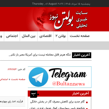
پنجشنبه ۱۵ مرداد ۱۴۰۵
|
Thursday , 06 August 2026
صفحه نخست
بولتن ۲
اقتصادی
بین الملل
اجتماعی
ور
آخرین اخبار
تنگه هرمز قابل معامله نیست برای آمریکا معبر باز نکنید
کد خبر:
۸۴۸۶۵۴
صفحه نخست
»
اجتماعی
آخرین اخبار
فرآیند اخذ رای چهارده
گام جدید برای کاهش مصرف گاز در بخش خانگی
شکنجه رئیس بیمارستان کمال عدوان غزه در زندان