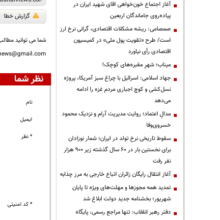
آغاز اجتماع خون‌خواهی اقای شهید ایران در
پیاده‌روی جاماندگان اربعین
گزارش خطا
صمصامی: ریشه مشکلات اقتصادی، گرانی نرخ ارز
است/ طرح «تقویت پول ملی» در کمیسیون
شما می توانید مطالب 
اقتصادی رأی نیاورد
nnews@gmail.com
میناب؛ شهرِ مقبره‌های کوچک!
نظر شما
جهاد اسلامی: اسرائیل با چراغ سبز آمریکا، پروژه
نسل‌کشی و کوچ اجباری مردم غزه را ادامه
می‌دهد
نام
مدالِ اعتماد؛ روایت مدیریت آرام و نزدیک محمود
ایمیل
خسروی‌وفا
* نظر
سقوط تاریخی نرخ تولد در ایران؛ شمار نوزادان
برای نخستین بار در ۶۰ سال گذشته زیر ۹۰۰ هزار
نفر رفت
آغاز انتقال رایگان زائران اتباع خارجی به مرز چذابه
تمدید همه مجوزها و مهلت‌های ویژه تا پایان
شهریور؛ بخشنامه جدید دولت ابلاغ شد
* کد امنیتی
دفتر رهبر انقلاب: تنها مراجع رسمی، پایگاه