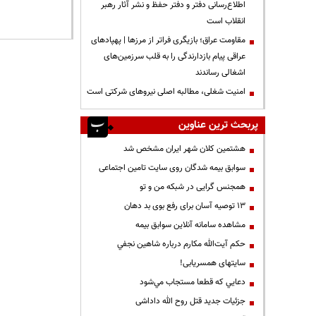
اطلاع‌رسانی دفتر و دفتر حفظ و نشر آثار رهبر
انقلاب است
مقاومت عراق؛ بازیگری فراتر از مرزها | پهپادهای
عراقی پیام بازدارندگی را به قلب سرزمین‌های
اشغالی رساندند
‌امنیت شغلی، مطالبه اصلی نیروهای شرکتی است
پربحث ترین عناوین
هشتمین کلان شهر ایران مشخص شد
سوابق بیمه شدگان روی سایت تامین اجتماعی
همجنس گرایی در شبکه من و تو
13 توصیه آسان برای رفع بوی بد دهان
مشاهده سامانه آنلاين سوابق بیمه
حكم آيت‌الله مكارم درباره شاهين نجفي
سایتهای همسریابی!
دعايي كه قطعا مستجاب مي‌شود
جزئیات جدید قتل روح الله داداشی