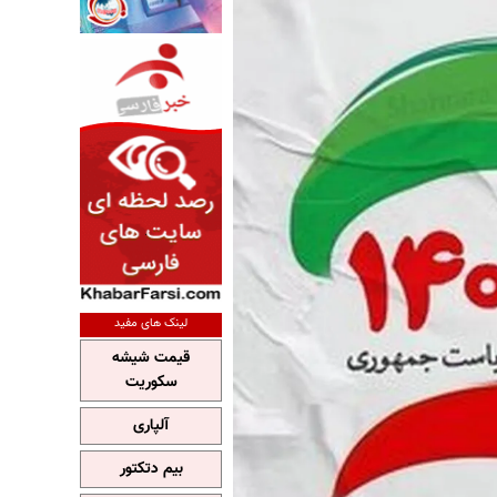
لینک های مفید
قیمت شیشه
سکوریت
آلپاری
بیم دتکتور