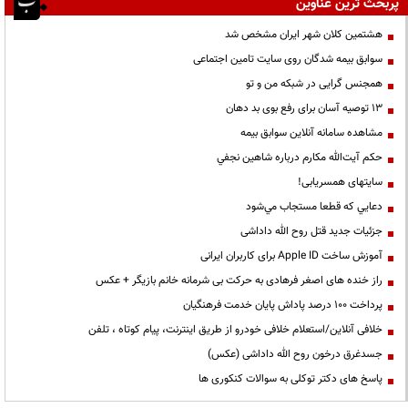
پربحث ترین عناوین
هشتمین کلان شهر ایران مشخص شد
سوابق بیمه شدگان روی سایت تامین اجتماعی
همجنس گرایی در شبکه من و تو
13 توصیه آسان برای رفع بوی بد دهان
مشاهده سامانه آنلاين سوابق بیمه
حكم آيت‌الله مكارم درباره شاهين نجفي
سایتهای همسریابی!
دعايي كه قطعا مستجاب مي‌شود
جزئیات جدید قتل روح الله داداشی
آموزش ساخت Apple ID برای کاربران ایرانی
راز خنده های اصغر فرهادی به حرکت بی شرمانه خانم بازیگر + عکس
پرداخت ۱۰۰ درصد پاداش پایان خدمت فرهنگیان
خلافی آنلاین/استعلام خلافی خودرو از طریق اینترنت، پیام کوتاه ، تلفن
جسدغرق درخون روح الله داداشی (عکس)
پاسخ های دکتر توکلی به سوالات کنکوری ها