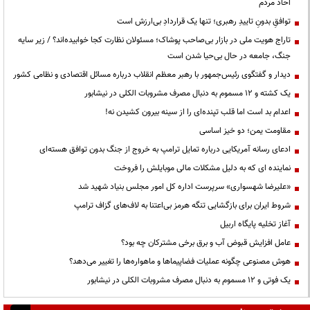
احاد مردم
توافقِ بدونِ تاییدِ رهبری؛ تنها یک قراردادِ بی‌ارزش است
تاراج هویت ملی در بازار بی‌صاحب پوشاک؛ مسئولان نظارت کجا خوابیده‌اند؟ / زیر سایه
جنگ، جامعه در حال بی‌حیا شدن است
دیدار و گفتگوی رئیس‌جمهور با رهبر معظم انقلاب درباره مسائل اقتصادی و نظامی کشور
یک کشته و ۱۲ مسموم به دنبال مصرف مشروبات الکلی در نیشابور
اعدام بد است اما قلب تپنده‌ای را از سینه بیرون کشیدن نه!
مقاومت یمن؛ دو خیز اساسی
ادعای رسانه آمریکایی درباره تمایل ترامپ به خروج از جنگ بدون توافق هسته‌ای
نماینده ای که به دلیل مشکلات مالی موبایلش را فروخت
«علیرضا شهسواری» سرپرست اداره کل امور مجلس بنیاد شهید شد
شروط ایران برای بازگشایی تنگه هرمز بی‌اعتنا به لاف‌های گزاف ترامپ
آغاز تخلیه پایگاه اربیل
عامل افزایش قبوض آب و برق برخی مشترکان چه بود؟
هوش مصنوعی چگونه عملیات فضاپیماها و ماهواره‌ها را تغییر می‌دهد؟
یک فوتی و ۱۲ مسموم به دنبال مصرف مشروبات الکلی در نیشابور