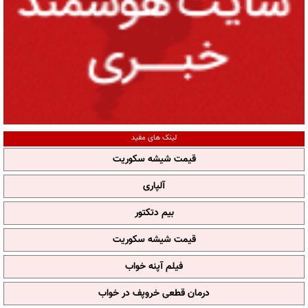
لینک های مفید
قیمت شیشه سکوریت
آلپاری
بیم دتکتور
قیمت شیشه سکوریت
فیلم آپنه خواب
درمان قطعی خروپف در خواب