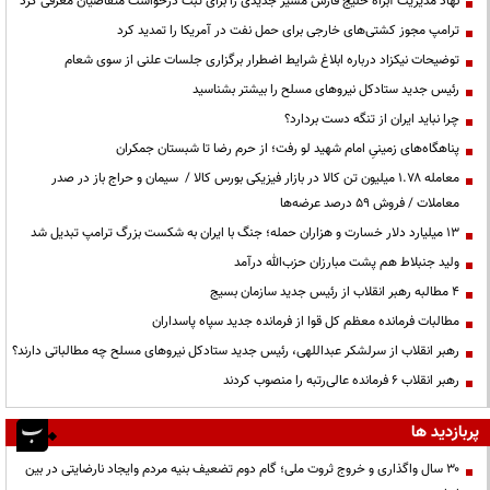
نهاد مدیریت آبراه خلیج فارس مسیر جدیدی را برای ثبت درخواست متقاضیان معرفی کرد
ترامپ مجوز کشتی‌های خارجی برای حمل نفت در آمریکا را تمدید کرد
توضیحات نیکزاد درباره ابلاغ شرایط اضطرار برگزاری جلسات علنی از سوی شعام
رئیس جدید ستادکل نیروهای مسلح را بیشتر بشناسید
چرا نباید ایران از تنگه دست بردارد؟
پناهگاه‌های زمینیِ امام شهید لو رفت؛ از حرم رضا تا شبستان جمکران
معامله ۱.۷۸ میلیون تن کالا در بازار فیزیکی بورس کالا / سیمان و حراج باز در صدر
معاملات / فروش ۵۹ درصد عرضه‌ها
۱۳ میلیارد دلار خسارت و هزاران حمله؛ جنگ با ایران به شکست بزرگ ترامپ تبدیل شد
ولید جنبلاط هم پشت مبارزان حزب‌الله درآمد
۴ مطالبه رهبر انقلاب از رئیس جدید سازمان بسیج
مطالبات فرمانده معظم کل قوا از فرمانده جدید سپاه پاسداران
رهبر انقلاب از سرلشکر عبداللهی، رئیس جدید ستادکل نیروهای مسلح چه مطالباتی دارند؟
رهبر انقلاب ۶ فرمانده عالی‌رتبه را منصوب کردند
پربازدید ها
۳۰ سال واگذاری و خروج ثروت ملی؛ گام دوم تضعیف بنیه مردم وایجاد نارضایتی در بین