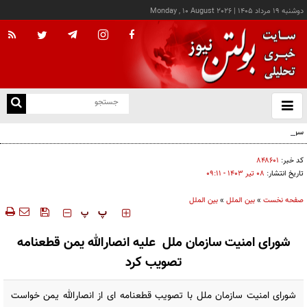
دوشنبه ۱۹ مرداد ۱۴۰۵
|
Monday , 10 August 2026
از
و
ته
سوداگری جنگ و تقسیم غنائم خیالی...
ن
نو
کد خبر:
۸۴۸۶۰۱
تاریخ انتشار:
۰۸ تير ۱۴۰۳ - ۰۹:۱۱
صفحه نخست
»
بین الملل
»
بین الملل
‍‍‍ پ
پ
شورای امنیت سازمان ملل علیه انصارالله یمن قطعنامه
تصویب کرد
شورای امنیت سازمان ملل با تصویب قطعنامه ای از انصارالله یمن خواست