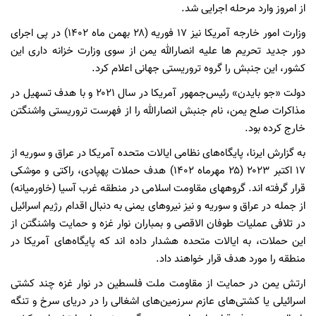
از امروز وارد مرحله اجرایی شد.
وزارت امور خارجه آمریکا نیز ۱۷ فوریه (۲۸ بهمن ماه ۱۴۰۲) در پی اجرای
دور جدید تحریم ها علیه انصارالله یمن از سوی وزارت خزانه داری این
کشور، این جنبش را گروه تروریستی جهانی اعلام کرد.
دولت «جو بایدن» رئیس‌جمهور آمریکا در سال ۲۰۲۱ و با هدف تسهیل در
مذاکرات صلح یمن، نام جنبش انصارالله را از فهرست تروریستی واشنگتن
خارج کرده بود.
به گزارش ایرنا، پایگاه‌های نظامی ایالات متحده آمریکا در عراق و سوریه از
۱۷ اکتبر ۲۰۲۳ (۲۵ مهرماه ۱۴۰۲) هدف حملات پهپادی، راکتی و موشکی
قرار گرفته اند. گروههای مقاومت اسلامی در منطقه غرب آسیا (خاورمیانه)
از جمله در عراق و سوریه و نیز نیروهای یمنی به دنبال اقدام رژیم اسرائیل
در تلافی عملیات طوفان الاقصی و بمباران نوار غزه و حمایت واشنگتن از
این حملات، به ایالات متحده هشدار داده اند که پایگاه‌های آمریکا در
منطقه را مورد هدف قرار خواهند داد.
ارتش یمن در حمایت از مقاومت ملت فلسطین در نوار غزه چند کشتی
اسرائیلی یا کشتی‌های عازم سرزمین‌های اشغالی را در دریای سرخ و تنگه