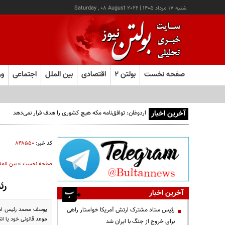
شنبه ۱۷ مرداد ۱۴۰۵
|
Saturday , 08 August 2026
صفحه نخست
بولتن ۲
اقتصادی
بین الملل
اجتماعی
ور
آخرین اخبار
اردوغان: توافق‌نامه مکه هیچ کشوری را هدف قرار نمی‌دهد
کد خبر:
۸۴۸۵۵۰
صفحه نخست
»
بین المل
رئ
آخرین اخبار
یوسف محمد رئیس اسبق 
رئیس ستاد مشترک ارتش آمریکا خواستار راهی
موعد قانونی خود یا ا
برای خروج از جنگ با ایران شد