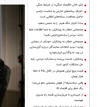
جای خالی «اقتصاد جنگی» در شرایط جنگی
اعتراف رسانه‌های خارجی به شکست ترامپ
حاصل مجاهدت رسانه‌های انقلابی است
مبادا اختیار تنگه هرمز را به دشمن بدهید
صمصامی خطاب به پزشکیان: به شما اطلاعات غلط
دادند؛ مردم را ساده‌لوح فرض نکنید!
صمصامی خطاب به پزشکیان: خودتان در مجلس
بودید؛ دیدید انتقادات نمایندگان درباره گران‌سازی
ارز بود، نه واگذاری ایران‌خودرو
پزشکیان: خدمت بی‌منت و مشارکت مردمی، پایه
حل مشکلات کشور است
قیمت‌ برنج ایرانی همچنان در کانال ۴۵۰ تا ۵۵۰
هزار تومان
وقتی دیتاسنترها از هوش مصنوعی جلو می‌زنند؛
زنگ خطر برای اقتصاد AI
از خبرسازی تا جریان‌سازی نقشه راه مدیران
هوشمند
«چرا نباید از شما متنفر باشند؟»؛ پاسخ معنادار