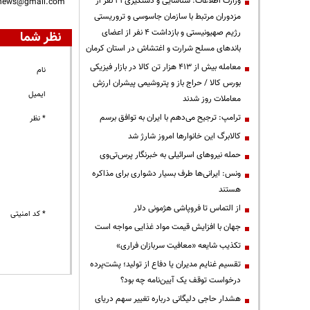
وزارت اطلاعات: شناسایی و دستگیری ۲۱ نفر از
nnews@gmail.com
مزدوران مرتبط با سازمان جاسوسی و تروریستی
رژیم صهیونیستی و بازداشت ۴ نفر از اعضای
نظر شما
باندهای مسلح شرارت و اغتشاش در استان کرمان
معامله بیش از ۴۱۳ هزار تن کالا در بازار فیزیکی
نام
بورس کالا / حراج باز و پتروشیمی پیشران ارزش
ایمیل
معاملات روز شدند
ترامپ: ترجیح می‌دهم با ایران به توافق برسم
* نظر
کالابرگ این خانوارها امروز شارژ شد
حمله نیروهای اسرائیلی به خبرنگار پرس‌تی‌وی
ونس: ایرانی‌ها طرف بسیار دشواری برای مذاکره
هستند
از التماس تا فروپاشی هژمونی دلار
* کد امنیتی
جهان با افزایش قیمت مواد غذایی مواجه است
تکذیب شایعه «معافیت سربازان فراری»
تقسیم غنایم مدیران یا دفاع از تولید؛ پشت‌پرده
درخواست توقف یک آیین‌نامه چه بود؟
هشدار حاجی دلیگانی درباره تغییر سهم دریای