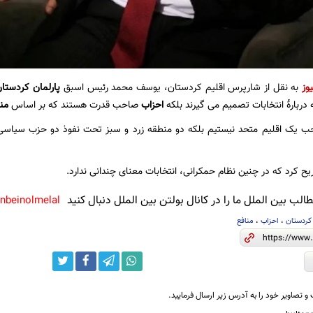
وز
به نقل از شارپرس اقلیم کردستان، یوسف محمد رئیس اسبق
پارلمان کردستا
دربارۀ انتخابات تصمیم می گیرند بلکە
احزاب
صاحب قدرت هستند کە بر اساس
من
حب یک اقلیم متحد نیستیم بلکە دو منطقه زرد و سبز تحت نفوذ دو حزب سیاسی
کرد که در چنین نظام حمکرانی، انتخابات معنای چندانی ندارد.
لب بین الملل ما را در کانال بولتن بین الملل دنبال کنید
anbeinolmelal@
 کردستان
،
احزاب
،
منافع
و تصاویر خود را به آدرس زیر ارسال فرمایید.