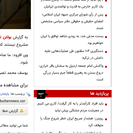
یک کاربر خارجی به قدرت و توانمندی ایرانیان
پس از رأی شورای مرکزی جبهه ایران اسلامی؛
اعضای حقیقی و حقوقی دفتر سیاسی مشخص
شدند
بسنت مدعی شد: به زودی شاهد توافق با ایران
به گزارش
بولتن نی
خواهیم بود
مشروع نیستند کە 
دستگیری ۱۰۴ مظنون طی عملیات‌هایی علیه
وی افزود: ما صا
داعش در ترکیه
شود.
واکنش امام جمعه اردبیل به سخنان باقر خرازی:
یوسف محمد تصریح 
دروغ بستن به رهبری قطعاً جرم بسیار بزرگی
است
برای مشاهده مطا
پربازدید ها
برچسب ها:
پارلمان
باید افراد کارآمدتر را به کار گرفت/ کاری می کنیم
در معیشت مردم مشکلی پیش نیاید
گزارش خطا
رویترز: هشدار صریح ایران خطر شروع جنگ را
متوقف کرد
شما می توانید مطالب 