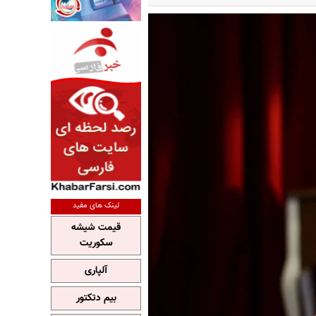
لینک های مفید
قیمت شیشه
سکوریت
آلپاری
بیم دتکتور