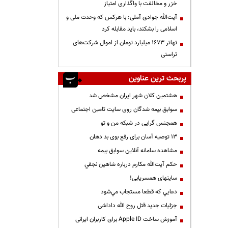
خزر و مخالفت با واگذاری امتیاز
آیت‌الله جوادی آملی: با هرکس که وحدت ملی و
اسلامی را بشکند، باید مقابله کرد
تهاتر ۱۶۷۳ میلیارد تومان از اموال شرکت‌های
تراستی
پربحث ترین عناوین
هشتمین کلان شهر ایران مشخص شد
سوابق بیمه شدگان روی سایت تامین اجتماعی
همجنس گرایی در شبکه من و تو
13 توصیه آسان برای رفع بوی بد دهان
مشاهده سامانه آنلاين سوابق بیمه
حكم آيت‌الله مكارم درباره شاهين نجفي
سایتهای همسریابی!
دعايي كه قطعا مستجاب مي‌شود
جزئیات جدید قتل روح الله داداشی
آموزش ساخت Apple ID برای کاربران ایرانی